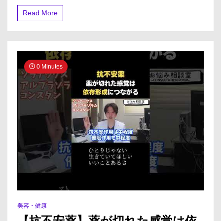
塗
Read More
り
薬
と
貼
り
薬、
ど
0 Minutes
っ
ち
の
方
が
痛
み
に
効
き
ま
す
か？
に
対
美容・健康
す
る