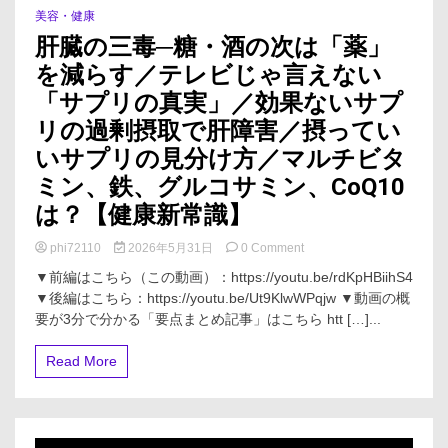
い
美容・健康
の
肝臓の三毒─糖・酒の次は「薬」
か？
を減らす／テレビじゃ言えない
「サプリの真実」／効果ないサプ
リの過剰摂取で肝障害／摂ってい
いサプリの見分け方／マルチビタ
ミン、鉄、グルコサミン、CoQ10
は？【健康新常識】
on
phi72110
2026年5月31日
0 Comment
肝
▼前編はこちら（この動画）：https://youtu.be/rdKpHBiihS4
臓
▼後編はこちら：https://youtu.be/Ut9KlwWPqjw ▼動画の概
の
要が3分で分かる「要点まとめ記事」はこちら htt […]...
三
毒
─
Read More
糖・
酒
の
次
は