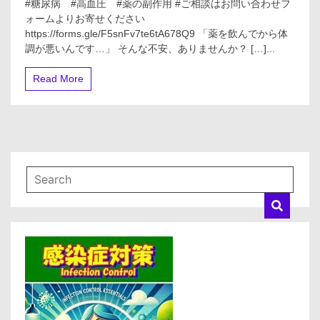
#糖尿病 #高血圧 #薬の副作用 #ご相談はお問い合わせフ
圧
い
ォームよりお寄せください
＆
サ
https://forms.gle/F5snFv7te6tA678Q9 「薬を飲んでから体
糖
プ
尿
調が悪いんです…」 そんな不安、ありませんか？ […]...
リ
病】
の
薬
過
Read More
を
剰
飲
摂
む
取
と
で
体
肝
調
障
が
害
悪
／
い…
摂
や
っ
め
て
て
い
も
い
い
サ
い？
プ
医
リ
師
の
が
見
教