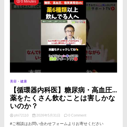
0 Minutes
引
き
起
こ
す
恐
ろ
し
い
薬
3
選
美容・健康
【循環器内科医】糖尿病・高血圧…
薬をたくさん飲むことは害しかな
いのか？
on
phi72110
2026年5月31日
0 Comment
【循
#ご相談はお問い合わせフォームよりお寄せください
環