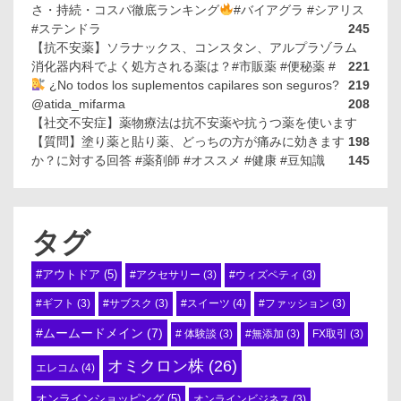
さ・持続・コスパ徹底ランキング
#バイアグラ #シアリス
#ステンドラ
245
【抗不安薬】ソラナックス、コンスタン、アルプラゾラム
消化器内科でよく処方される薬は？#市販薬 #便秘薬 #
221
¿No todos los suplementos capilares son seguros?
219
@atida_mifarma
208
【社交不安症】薬物療法は抗不安薬や抗うつ薬を使います
【質問】塗り薬と貼り薬、どっちの方が痛みに効きます
198
か？に対する回答 #薬剤師 #オススメ #健康 #豆知識
145
タグ
#アウトドア
(5)
#アクセサリー
(3)
#ウィズペティ
(3)
#スイーツ
(4)
#ギフト
(3)
#サブスク
(3)
#ファッション
(3)
#ムームードメイン
(7)
# 体験談
(3)
#無添加
(3)
FX取引
(3)
オミクロン株
(26)
エレコム
(4)
オンラインショッピング
(5)
オンラインビジネス
(3)