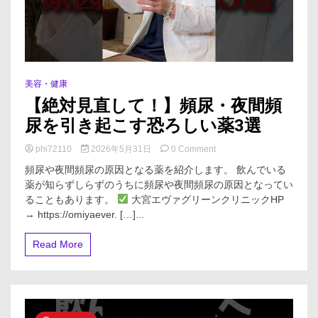
美容・健康
【絶対見直して！】頻尿・夜間頻
尿を引き起こす恐ろしい薬3選
on
phi72110
2026年5月31日
0 Comment
【絶
頻尿や夜間頻尿の原因となる薬を紹介します。 飲んでいる
対
薬が知らずしらずのうちに頻尿や夜間頻尿の原因となってい
見
ることもあります。
大宮エヴァグリーンクリニックHP
直
し
→ https://omiyaever. […]...
て！】
頻
Read More
尿・
夜
間
頻
尿
を