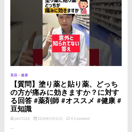
美容・健康
【質問】塗り薬と貼り薬、どっち
の方が痛みに効きますか？に対す
る回答 #薬剤師 #オススメ #健康 #
豆知識
on
phi72110
2026年5月31日
0 Comment
【質
...
問】