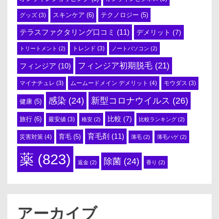
スキンケア
(6)
テクノロジー
(5)
グッズ
(3)
テラスファクタリング口コミ
(11)
デメリット
(7)
トリートメント
(2)
トレンド
(3)
ノートパソコン
(2)
フィンジア初期脱毛
(21)
フィンジア
(10)
ムームードメイン デメリット
(4)
マイナチュレ
(3)
モウダス
(3)
感染
(24)
新型コロナウイルス
(26)
健康
(5)
比較
(7)
旅行
(6)
最安値
(3)
格安
(2)
比較ランキング
(2)
育毛剤
(11)
育毛
(5)
災害対策
(4)
薄毛
(2)
薄毛ハゲ
(2)
薬
(823)
除菌
(24)
返金
(2)
香り
(2)
アーカイブ