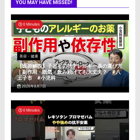
YOU MAY HAVE MISSED!
0 Minutes
美容・健康
【医師解説】子どもの抗アレルギー薬の選び方
｜副作用・眠気・飲み続けても大丈夫？ #八
王子市 #小児科
2026年8月7日
0 Minutes