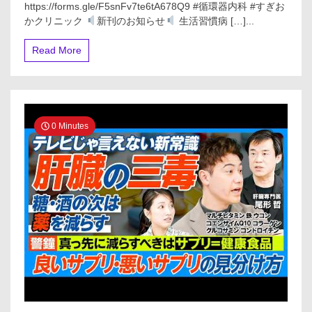
https://forms.gle/F5snFv7te6tA678Q9 #循環器内科 #すぎお
器
かクリニック
新刊のお知らせ
生活習慣病 […]...
内
科
医】
Read More
糖
尿
病・
高
血
圧…
0 Minutes
薬
を
た
く
さ
ん
飲
む
こ
と
は
害
し
か
な