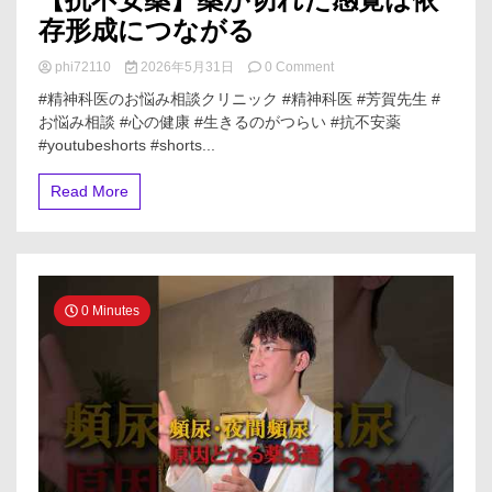
【抗不安薬】薬が切れた感覚は依
回
存形成につながる
答
#
on
phi72110
2026年5月31日
0 Comment
薬
【抗
剤
#精神科医のお悩み相談クリニック #精神科医 #芳賀先生 #
不
師
お悩み相談 #心の健康 #生きるのがつらい #抗不安薬
安
#
#youtubeshorts #shorts...
薬】
オ
薬
ス
が
ス
Read More
切
メ
れ
#
た
健
感
康
覚
#
は
豆
0 Minutes
依
知
存
識
形
成
に
つ
な
が
る