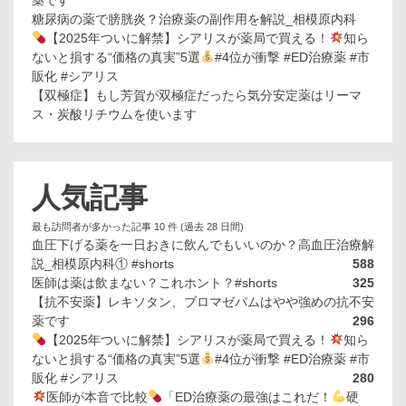
薬です
糖尿病の薬で膀胱炎？治療薬の副作用を解説_相模原内科
【2025年ついに解禁】シアリスが薬局で買える！
知ら
ないと損する“価格の真実”5選
#4位が衝撃 #ED治療薬 #市
販化 #シアリス
【双極症】もし芳賀が双極症だったら気分安定薬はリーマ
ス・炭酸リチウムを使います
人気記事
最も訪問者が多かった記事 10 件 (過去 28 日間)
血圧下げる薬を一日おきに飲んでもいいのか？高血圧治療解
説_相模原内科① #shorts
588
医師は薬は飲まない？これホント？#shorts
325
【抗不安薬】レキソタン、ブロマゼパムはやや強めの抗不安
薬です
296
【2025年ついに解禁】シアリスが薬局で買える！
知ら
ないと損する“価格の真実”5選
#4位が衝撃 #ED治療薬 #市
販化 #シアリス
280
医師が本音で比較
「ED治療薬の最強はこれだ！
硬