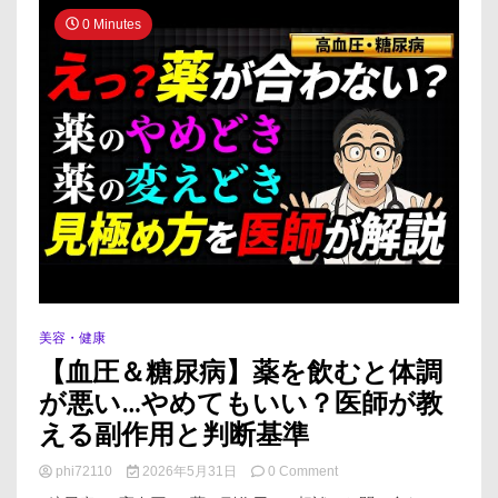
「薬」
0 Minutes
を
減
ら
す
／
テ
レ
ビ
じ
ゃ
言
え
な
い
「サ
プ
美容・健康
リ
【血圧＆糖尿病】薬を飲むと体調
の
が悪い…やめてもいい？医師が教
真
実」
える副作用と判断基準
／
効
on
phi72110
2026年5月31日
0 Comment
果
【血
な