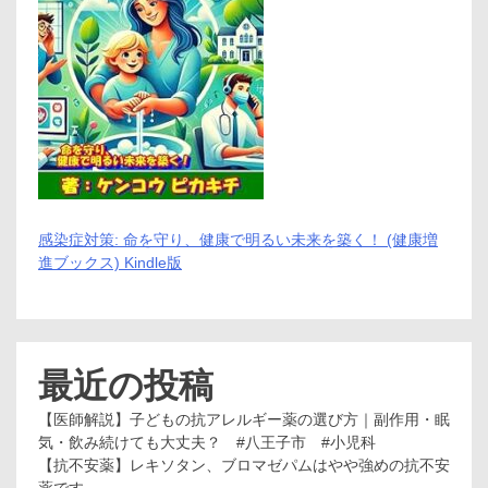
分
え
け
る
方
副
／
作
マ
用
ル
と
チ
判
ビ
断
タ
基
ミ
準
ン、
鉄、
グ
感染症対策: 命を守り、健康で明るい未来を築く！ (健康増
ル
進ブックス) Kindle版
コ
サ
ミ
ン、
CoQ10
最近の投稿
は？
【健
康
【医師解説】子どもの抗アレルギー薬の選び方｜副作用・眠
新
気・飲み続けても大丈夫？ #八王子市 #小児科
常
【抗不安薬】レキソタン、ブロマゼパムはやや強めの抗不安
識】