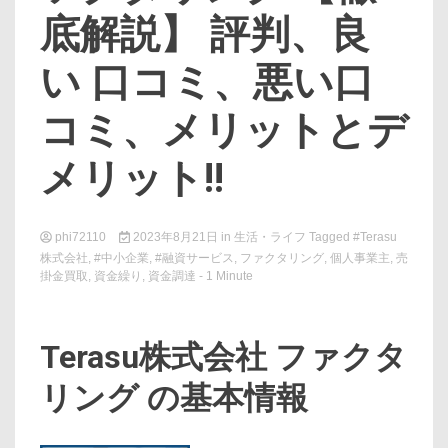
底解説】 評判、良
い 口コミ、悪い口
コミ、メリットとデ
メリット!!
phi72110
2023年8月21日
in
生活・ライフ
Tagged
#Terasu
株式会社
,
#中小企業
,
#融資サービス
,
ファクタリング
,
個人事業主
,
売
掛金買取
,
資金繰り
,
資金調達
- 1 Minute
Terasu株式会社 ファクタ
リング の基本情報