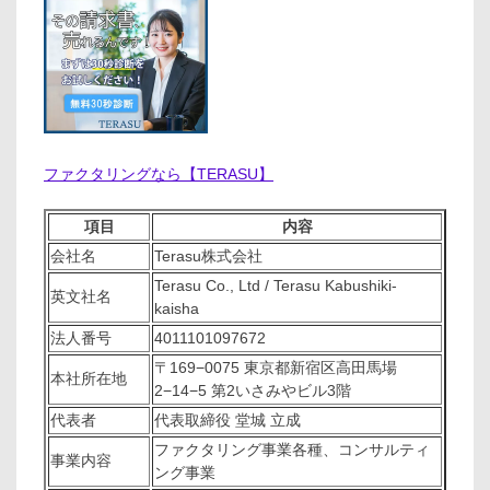
ファクタリングなら【TERASU】
項目
内容
会社名
Terasu株式会社
Terasu Co., Ltd / Terasu Kabushiki-
英文社名
kaisha
法人番号
4011101097672
〒169−0075 東京都新宿区高田馬場
本社所在地
2−14−5 第2いさみやビル3階
代表者
代表取締役 堂城 立成
ファクタリング事業各種、コンサルティ
事業内容
ング事業