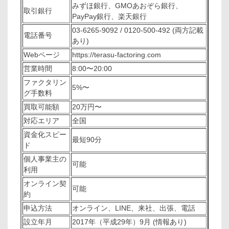
みずほ銀行、GMOあおぞら銀行、
取引銀行
PayPay銀行、楽天銀行
03-6265-9092 / 0120-500-492 (両方記載
電話番号
あり)
Webページ
https://terasu-factoring.com
営業時間
8:00〜20:00
ファクタリン
5%〜
グ手数料
買取可能額
20万円〜
対応エリア
全国
資金化スピー
最短90分
ド
個人事業主の
可能
利用
オンライン契
可能
約
申込方法
オンライン、LINE、来社、出張、電話
設立年月
2017年（平成29年）9月 (情報あり)