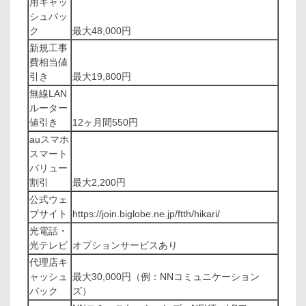
用キャッ
シュバッ
ク
最大48,000円
新規工事
費相当値
引き
最大19,800円
無線LAN
ルーター
値引き
12ヶ月間550円
auスマホ
スマート
バリュー
割引
最大2,200円
公式ウェ
ブサイト
https://join.biglobe.ne.jp/ftth/hikari/
光電話・
光テレビ
オプションサービスあり
代理店キ
ャッシュ
最大30,000円（例：NNコミュニケーション
バック
ズ）