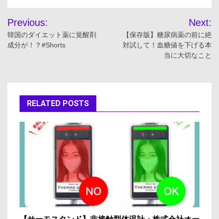
投
Previous:
Next:
稿
韓国のダイエット薬に覚醒剤
【保存版】糖尿病薬の前に絶
成分が！？#Shorts
対試して！血糖値を下げる本
ナ
当に大切なこと
ビ
ゲ
RELATED POSTS
ー
シ
ョ
ン