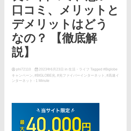
口コミ、メリットと
デメリットはどう
なの？ 【徹底解
説】
phi72110
2023年6月23日
in
生活・ライフ
Tagged
#Biglobe
キャンペーン
,
#BIGLOBE光
,
#光ファイバーインターネット
,
#高速イ
ンターネット
- 1 Minute