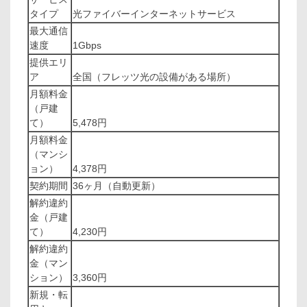
タイプ
光ファイバーインターネットサービス
最大通信
速度
1Gbps
提供エリ
ア
全国（フレッツ光の設備がある場所）
月額料金
（戸建
て）
5,478円
月額料金
（マンシ
ョン）
4,378円
契約期間
36ヶ月（自動更新）
解約違約
金（戸建
て）
4,230円
解約違約
金（マン
ション）
3,360円
新規・転