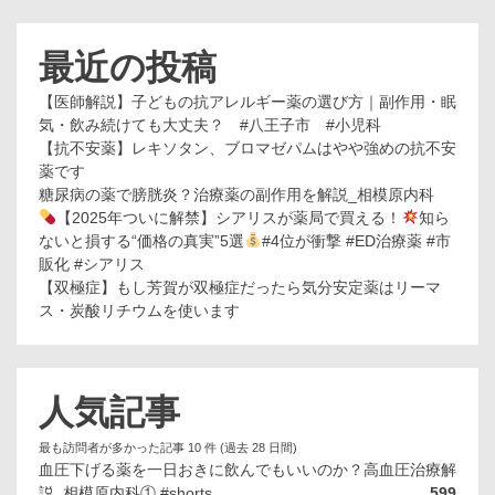
最近の投稿
【医師解説】子どもの抗アレルギー薬の選び方｜副作用・眠
気・飲み続けても大丈夫？ #八王子市 #小児科
【抗不安薬】レキソタン、ブロマゼパムはやや強めの抗不安
薬です
糖尿病の薬で膀胱炎？治療薬の副作用を解説_相模原内科
【2025年ついに解禁】シアリスが薬局で買える！
知ら
ないと損する“価格の真実”5選
#4位が衝撃 #ED治療薬 #市
販化 #シアリス
【双極症】もし芳賀が双極症だったら気分安定薬はリーマ
ス・炭酸リチウムを使います
人気記事
最も訪問者が多かった記事 10 件 (過去 28 日間)
血圧下げる薬を一日おきに飲んでもいいのか？高血圧治療解
説_相模原内科① #shorts
599