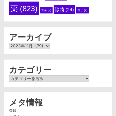
薬
(823)
除菌
(24)
返金
(2)
香り
(2)
アーカイブ
ア
ー
カ
イ
ブ
カテゴリー
カ
テ
ゴ
リ
ー
メタ情報
登録