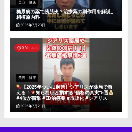
美容・健康
糖尿病の薬で膀胱炎？治療薬の副作用を解説_
相模原内科
2026年7月23日
0 Minutes
美容・健康
【2025年ついに解禁】シアリスが薬局で買
える！
知らないと損する“価格の真実”5選
#4位が衝撃 #ED治療薬 #市販化 #シアリス
2026年7月21日