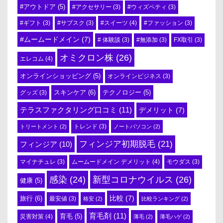
#アウトドア
(5)
#アクセサリー
(3)
#ウィズペティ
(3)
#スイーツ
(4)
#ギフト
(3)
#サブスク
(3)
#ファッション
(3)
#ムームードメイン
(7)
# 体験談
(3)
#無添加
(3)
FX取引
(3)
オミクロン株
(26)
エレコム
(4)
オンラインショッピング
(5)
オンラインビジネス
(3)
スキンケア
(6)
テクノロジー
(5)
グッズ
(3)
テラスファクタリング口コミ
(11)
デメリット
(7)
トリートメント
(2)
トレンド
(3)
ノートパソコン
(2)
フィンジア初期脱毛
(21)
フィンジア
(10)
ムームードメイン デメリット
(4)
マイナチュレ
(3)
モウダス
(3)
感染
(24)
新型コロナウイルス
(26)
健康
(5)
比較
(7)
旅行
(6)
最安値
(3)
格安
(2)
比較ランキング
(2)
育毛剤
(11)
育毛
(5)
災害対策
(4)
薄毛
(2)
薄毛ハゲ
(2)