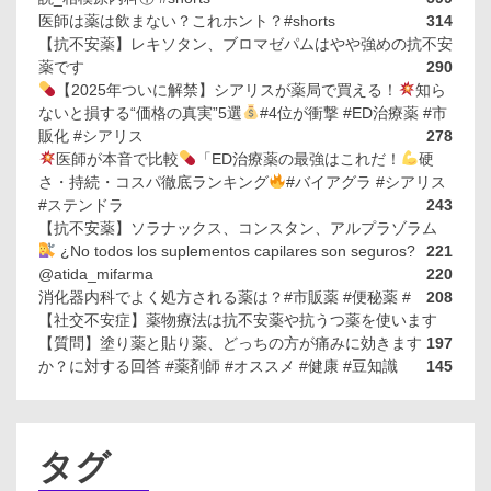
医師は薬は飲まない？これホント？#shorts
314
【抗不安薬】レキソタン、ブロマゼパムはやや強めの抗不安
薬です
290
【2025年ついに解禁】シアリスが薬局で買える！
知ら
ないと損する“価格の真実”5選
#4位が衝撃 #ED治療薬 #市
販化 #シアリス
278
医師が本音で比較
「ED治療薬の最強はこれだ！
硬
さ・持続・コスパ徹底ランキング
#バイアグラ #シアリス
#ステンドラ
243
【抗不安薬】ソラナックス、コンスタン、アルプラゾラム
¿No todos los suplementos capilares son seguros?
221
@atida_mifarma
220
消化器内科でよく処方される薬は？#市販薬 #便秘薬 #
208
【社交不安症】薬物療法は抗不安薬や抗うつ薬を使います
【質問】塗り薬と貼り薬、どっちの方が痛みに効きます
197
か？に対する回答 #薬剤師 #オススメ #健康 #豆知識
145
タグ