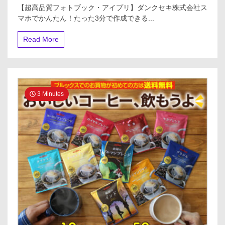
【超
【超高品質フォトブック・アイプリ】ダンクセキ株式会社ス
高
マホでかんたん！たった3分で作成できる...
品
質
フ
Read More
ォ
ト
ブ
ッ
ク・
ア
3 Minutes
イ
プ
リ】
ダ
ン
ク
セ
キ
株
式
会
社
ス
マ