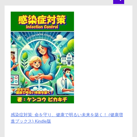
ブ
ル
ッ
ク
ス
本
格
コ
ー
ヒ
ー
が
た
っ
ぷ
り
10
銘
柄
50
袋
感染症対策: 命を守り、健康で明るい未来を築く！ (健康増
入
進ブックス) Kindle版
り！