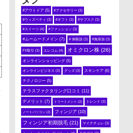
#アウトドア
(5)
#アクセサリー
(3)
#ウィズペティ
(3)
#ギフト
(3)
#サブスク
(3)
#スイーツ
(4)
#ファッション
(3)
#ムームードメイン
(7)
# 体験談
(3)
#無添加
(3)
オミクロン株
(26)
エレコム
(4)
FX取引
(3)
オンラインショッピング
(5)
スキンケア
(6)
オンラインビジネス
(3)
グッズ
(3)
テクノロジー
(5)
テラスファクタリング口コミ
(11)
サ
デメリット
(7)
トリートメント
(2)
トレンド
(3)
フィンジア
(10)
ノートパソコン
(2)
フィンジア初期脱毛
(21)
マイナチュレ
(3)