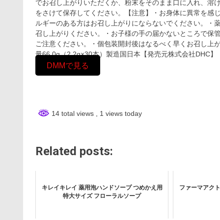
でお召し上がりいただくか、粉末をそのまま口に入れ、溶
をさけて保存してください。【注意】・お身体に異常を感
ルギーのある方はお召し上がりにならないでください。・
召し上がりください。・お子様の手の届かないところで保
ご注意ください。・個包装開封後はなるべく早くお召し上がりく
量66.0g（2.2g×30本）製造国日本【発売元株式会社DHC
DMMで見る
14 total views
, 1 views today
Related posts:
キレイキレイ 薬用泡ハンドソープ つめかえ用
ファーマアクト
特大サイズ フローラルソープ