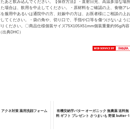
けたあと飲み込んでください。【保存方法】・直射日光、高温多湿な場
じた場合は、飲用を中止してください。・原材料をご確認の上、食物ア
薬を服用中あるいは通院中の方、妊娠中の方は、お医者様にご相談の上
管してください。・袋の角や、切り口で、手指や口等を傷つけないよう
ださい。〇商品仕様個装サイズ75X105X51mm個装重量約95g内容
】（出典DHC）
 アクネ対策 薬用洗顔フォーム
有機安納芋バター オーガニック 無農薬 送料無
料 ギフト プレゼント さつまいも 野菜 butter-1