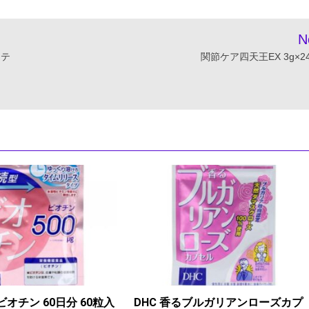
N
ステ
関節ケア四天王EX 3g×2
ビオチン 60日分 60粒入
DHC 香るブルガリアンローズカプ