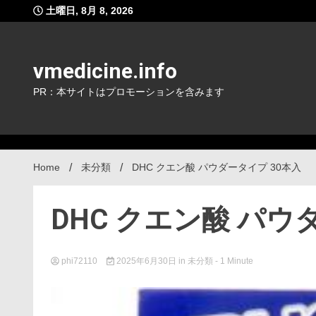
Skip
土曜日, 8月 8, 2026
to
content
vmedicine.info
PR：本サイトはプロモーションを含みます
Home
未分類
DHC クエン酸 パウダータイプ 30本入
DHC クエン酸 パウ
phi72110
2025年6月30日
in
未分類
- 1 Minute