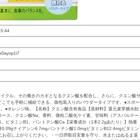
15:44
x0ayvp1i7
サイクル。その働きのカギとなるクエン酸を配合し、さらに、クエン酸
どこでも手軽に補給できる、個包装入りのパウダータイプです。●スポー
。●オレンジ味。【名称】クエン酸含有食品【原材料】還元麦芽糖水飴
ロース、クエン酸Na、香料、微粒二酸化ケイ素、甘味料（アスパルテー
、ビタミンB1、パントテン酸Ca【栄養成分（1本2.2gあたり）】熱量
当量0.09gナイアシン6.7mgパントテン酸1.0mgビタミンB12.4mgビタミン
を目安にお召し上がりください。・一日摂取目安量を守り、水またはぬるま湯