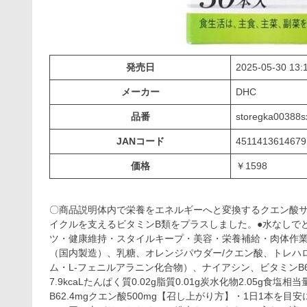
発売日
2025-05-30 13:
メーカー
DHC
品番
storegka00388s
JANコード
4511413614679
価格
￥1598
〇商品説明体内で栄養をエネルギーへと変換するクエン酸
イクルを支えるビタミンB類をプラスしました。●水なしで
ツ・健康維持・スタイルキープ・美容・栄養補給・肉体作業
（国内製造）、乳糖、オレンジパウダー/クエン酸、トレハ
ム・L-フェニルアラニン化合物）、ナイアシン、ビタミンB6
7.9kcaLたんぱく質0.02g脂質0.01g炭水化物2.05g食塩相
B62.4mgクエン酸500mg【召し上がり方】・1日1本