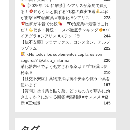
【2025年ついに解禁】シアリスが薬局で買え
る！
知らないと損する“価格の真実”5選
#4位
が衝撃 #ED治療薬 #市販化 #シアリス
278
医師が本音で比較
「ED治療薬の最強はこれ
だ！
硬さ・持続・コスパ徹底ランキング
#バ
イアグラ #シアリス #ステンドラ
244
【抗不安薬】ソラナックス、コンスタン、アルプ
ラゾラム
222
¿No todos los suplementos capilares son
seguros? @atida_mifarma
220
消化器内科でよく処方される薬は？#市販薬 #便
秘薬 #
210
【社交不安症】薬物療法は抗不安薬や抗うつ薬を
使います
197
【質問】塗り薬と貼り薬、どっちの方が痛みに効
きますか？に対する回答 #薬剤師 #オススメ #健
康 #豆知識
145
タグ