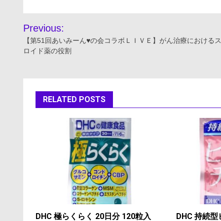
投
Previous:
稿
【第51回あいみーん♥の会コラボＬＩＶＥ】がん治療における
ロイド薬の役割
ナ
ビ
ゲ
RELATED POSTS
ー
シ
ョ
ン
DHC 極らくらく 20日分 120粒入
DHC 持続型