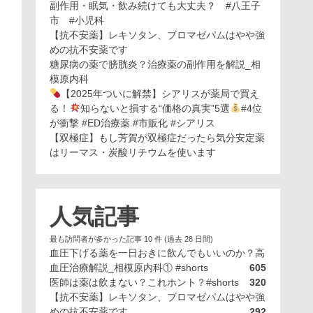
副作用・眠気・飲み続けても大丈夫？ #八王子
市 #小児科
【抗不安薬】レキソタン、ブロマゼパムはやや強
めの抗不安薬です
糖尿病の薬で膀胱炎？治療薬の副作用を解説_相
模原内科
【2025年ついに解禁】シアリスが薬局で買え
る！
知らないと損する“価格の真実”5選
#4位
が衝撃 #ED治療薬 #市販化 #シアリス
【双極症】もし芳賀が双極症だったら気分安定薬
はリーマス・炭酸リチウムを使います
人気記事
最も訪問者が多かった記事 10 件 (過去 28 日間)
血圧下げる薬を一日おきに飲んでもいいのか？高
血圧治療解説_相模原内科① #shorts
605
医師は薬は飲まない？これホント？#shorts
320
【抗不安薬】レキソタン、ブロマゼパムはやや強
めの抗不安薬です
292