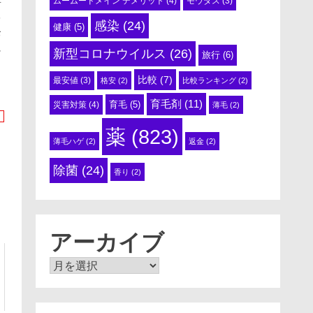
ムームードメイン デメリット
(4)
モウダス
(3)
所
レ
感染
(24)
健康
(5)
お
に
新型コロナウイルス
(26)
旅行
(6)
比較
(7)
最安値
(3)
格安
(2)
比較ランキング
(2)
育毛剤
(11)
育毛
(5)
災害対策
(4)
薄毛
(2)
薬
(823)
薄毛ハゲ
(2)
返金
(2)
除菌
(24)
香り
(2)
アーカイブ
ア
ー
カ
イ