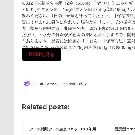
V.B12【栄養成分表示（2粒（560mg）当たり）】エネルギー0.
～0.01gビタミンB61.4mgビタミンB122.8μg葉酸480
飲みください。1日の目安量を守ってください。【保存方法
質によりまれに身体に合わない場合があります。その場合
方、薬を服用中の方、通院中の方、体調不良の方は医師ま
ださい。・水分の付着が変色等の原因となりますので、開
がありますが、品質には問題ありません。【保存方法】直
ズ95X160X25mm個装重量約25g内容量16.8g（1粒2
DMMで見る
11 total views
, 1 views today
Related posts:
アース製薬 アース虫よけネットEX 1年用
還元型コエン