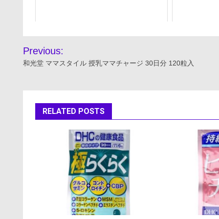
投
Previous:
稿
和光堂 ママスタイル 授乳ママチャージ 30日分 120粒入
ナ
ビ
RELATED POSTS
ゲ
ー
シ
ョ
ン