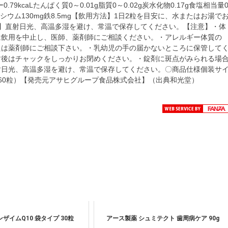
79kcaLたんぱく質0～0.01g脂質0～0.02g炭水化物0.17g食塩相当量
μgカルシウム130mg鉄8.5mg【飲用方法】1日2粒を目安に、水またはお湯で
】直射日光、高温多湿を避け、常温で保存してください。【注意】・体
は飲用を中止し、医師、薬剤師にご相談ください。・アレルギー体質の
たは薬剤師にご相談下さい。・乳幼児の手の届かないところに保管して
封後はチャックをしっかりお閉めください。・錠剤に斑点がみられる場
射日光、高温多湿を避け、常温で保存してください。〇商品仕様個装サ
80mg×60粒）【発売元アサヒグループ食品株式会社】（出典和光堂）
ザイムQ10 袋タイプ 30粒
アース製薬 シュミテクト 歯周病ケア 90g