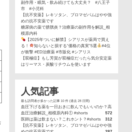
副作用・眠気・飲み続けても大丈夫？ #八王子
市 #小児科
【抗不安薬】レキソタン、ブロマゼパムはやや強
めの抗不安薬です
糖尿病の薬で膀胱炎？治療薬の副作用を解説_相
模原内科
【2025年ついに解禁】シアリスが薬局で買え
る！
知らないと損する“価格の真実”5選
#4位
が衝撃 #ED治療薬 #市販化 #シアリス
【双極症】もし芳賀が双極症だったら気分安定薬
はリーマス・炭酸リチウムを使います
人気記事
最も訪問者が多かった記事 10 件 (過去 28 日間)
血圧下げる薬を一日おきに飲んでもいいのか？高
血圧治療解説_相模原内科① #shorts
572
医師は薬は飲まない？これホント？#shorts
312
含
【抗不安薬】レキソタン、ブロマゼパムはやや強
めの抗不安薬です
287