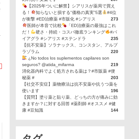
0
【2025年ついに解禁】シアリスが薬局で買え
お
る！
知らないと損する“価格の真実”5選
#4位
が衝撃 #ED治療薬 #市販化 #シアリス
273
医師が本音で比較
「ED治療薬の最強はこれ
く
だ！
硬さ・持続・コスパ徹底ランキング
#バ
合
イアグラ #シアリス #ステンドラ
235
イ
【抗不安薬】ソラナックス、コンスタン、アルプ
ラゾラム
220
¿No todos los suplementos capilares son
seguros? @atida_mifarma
219
消化器内科でよく処方される薬は？#市販薬 #便
秘薬 #
203
【社交不安症】薬物療法は抗不安薬や抗うつ薬を
使います
196
【質問】塗り薬と貼り薬、どっちの方が痛みに効
きますか？に対する回答 #薬剤師 #オススメ #健
康 #豆知識
144
タグ