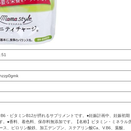
:51
uhzzp0gmk
B6・ビタミンB12が摂れるサプリメントです。●妊娠計画中、妊娠初期
す。●香料、着色料、保存料無添加です。【名称】ビタミン・ミネラル
ース、ピロリン酸鉄、加工デンプン、ステアリン酸Ca、V.B6、葉酸、