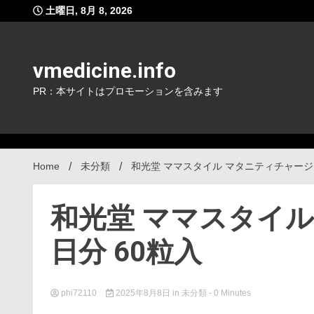
Skip
土曜日, 8月 8, 2026
to
content
vmedicine.info
PR：本サイトはプロモーションを含みます
Home
未分類
和光堂 ママスタイル マタニティチャージ 
和光堂 ママスタイル
日分 60粒入
phi72110
2025年8月8日
in
未分類
- 0 Minutes