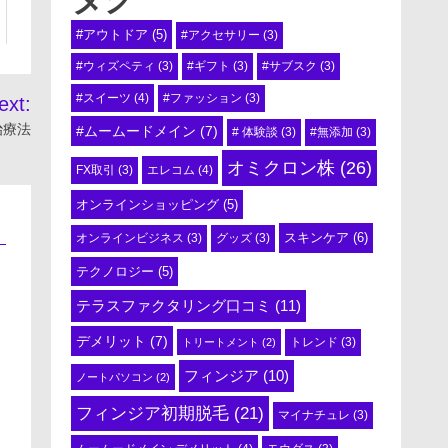
#アウトドア
(5)
#アクセサリー
(3)
#ウィズペティ
(3)
#ギフト
(3)
#サブスク
(3)
#スイーツ
(4)
#ファッション
(3)
ext:
治療法
#ムームードメイン
(7)
# 体験談
(3)
#無添加
(3)
オミクロン株
(26)
エレコム
(4)
FX取引
(3)
オンラインショッピング
(5)
スキンケア
(6)
オンラインビジネス
(3)
グッズ
(3)
テクノロジー
(5)
テラスファクタリング口コミ
(11)
デメリット
(7)
トリートメント
(2)
トレンド
(3)
フィンジア
(10)
ノートパソコン
(2)
フィンジア初期脱毛
(21)
マイナチュレ
(3)