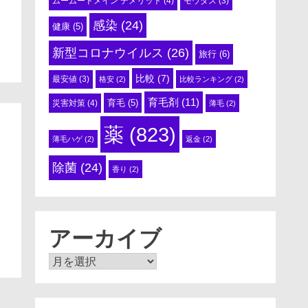
ムームードメイン デメリット
(4)
モウダス
(3)
感染
(24)
健康
(5)
新型コロナウイルス
(26)
旅行
(6)
比較
(7)
最安値
(3)
格安
(2)
比較ランキング
(2)
育毛剤
(11)
育毛
(5)
災害対策
(4)
薄毛
(2)
薬
(823)
薄毛ハゲ
(2)
返金
(2)
除菌
(24)
香り
(2)
アーカイブ
ア
ー
カ
イ