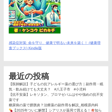
感染症対策: 命を守り、健康で明るい未来を築く！ (健康増
進ブックス) Kindle版
最近の投稿
【医師解説】子どもの抗アレルギー薬の選び方｜副作用・眠
気・飲み続けても大丈夫？ #八王子市 #小児科
【抗不安薬】レキソタン、ブロマゼパムはやや強めの抗不安
薬です
糖尿病の薬で膀胱炎？治療薬の副作用を解説_相模原内科
【2025年ついに解禁】シアリスが薬局で買える！
知ら