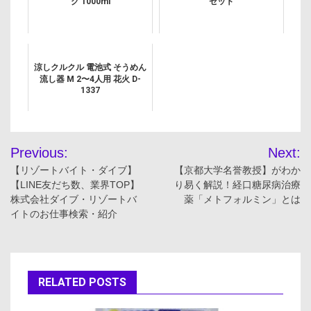
グ 1000ml
セット
涼しクルクル 電池式 そうめん
流し器 M 2〜4人用 花火 D-
1337
投
Previous:
Next:
稿
【リゾートバイト・ダイブ】
【京都大学名誉教授】がわか
【LINE友だち数、業界TOP】
り易く解説！経口糖尿病治療
ナ
株式会社ダイブ・リゾートバ
薬「メトフォルミン」とは
イトのお仕事検索・紹介
ビ
ゲ
ー
RELATED POSTS