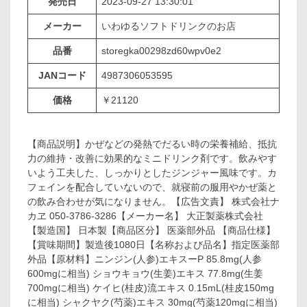
発売日
2023-09-27 13:30:01
メーカー
いわゆるソフトドリンクのお店
品番
storegka00298zd60wpv0e2
JANコード
4987306053595
価格
￥21120
【商品説明】かぜなどの発熱でだるい時の栄養補給、抵抗
力の維持・改善に効果的なミニドリンク剤です。飲みやす
いよう工夫した、しっかりとしたジンジャー風味です。カ
フェインを配合していないので、就寝前の服用やかぜ薬と
の飲み合わせが気になりません。【広告文責】 株式会社ナ
カヱ 050-3786-3286【メーカー名】 大正製薬株式会社
【製造国】 日本製【商品区分】 医薬部外品 【商品仕様】
【賞味期間】製造後1080日【名称および品名】指定医薬部
外品【原材料】ニンジン(人参)エキスーP 85.8mg(人参
600mgに相当) ショウキョウ(生姜)エキス 77.8mg(生姜
700mgに相当) ケイヒ(桂皮)流エキス 0.15mL(桂皮150mg
に相当) シャクヤク(芍薬)エキス 30mg(芍薬120mgに相当)