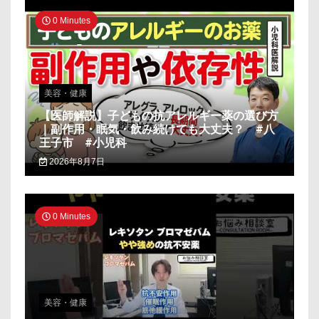
0 Minutes
美容・健康
【医師解説】子どもの抗アレルギー薬の選び方
｜副作用・眠気・飲み続けても大丈夫？ #八
王子市 #小児科
2026年8月7日
0 Minutes
美容・健康