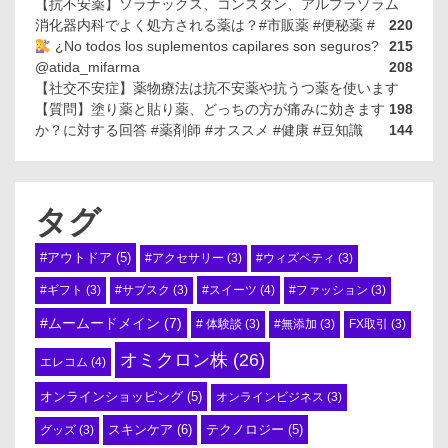
【抗不安薬】ソラナックス、コンスタン、アルプラゾラム
消化器内科でよく処方される薬は？#市販薬 #便秘薬 #
220
¿No todos los suplementos capilares son seguros?
215
@atida_mifarma
208
【社交不安症】薬物療法は抗不安薬や抗うつ薬を使います
【質問】塗り薬と貼り薬、どっちの方が痛みに効きます
198
か？に対する回答 #薬剤師 #オススメ #健康 #豆知識
144
タグ
#アウトドア
(5)
#アクセサリー
(3)
#ウィズペティ
(3)
#スイーツ
(4)
#ギフト
(3)
#サブスク
(3)
#ファッション
(3)
#ムームードメイン
(7)
# 体験談
(3)
#無添加
(3)
FX取引
(3)
オミクロン株
(26)
エレコム
(4)
オンラインショッピング
(5)
オンラインビジネス
(3)
スキンケア
(6)
テクノロジー
(5)
グッズ
(3)