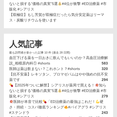
ないと損する“価格の真実”5選
#4位が衝撃 #ED治療薬 #市
販化 #シアリス
【双極症】もし芳賀が双極症だったら気分安定薬はリーマ
ス・炭酸リチウムを使います
人気記事
最も訪問者が多かった記事 10 件 (過去 28 日間)
血圧下げる薬を一日おきに飲んでもいいのか？高血圧治療解
説_相模原内科① #shorts
583
医師は薬は飲まない？これホント？#shorts
320
【抗不安薬】レキソタン、ブロマゼパムはやや強めの抗不安
薬です
294
【2025年ついに解禁】シアリスが薬局で買える！
知ら
ないと損する“価格の真実”5選
#4位が衝撃 #ED治療薬 #市
販化 #シアリス
279
医師が本音で比較
「ED治療薬の最強はこれだ！
硬
さ・持続・コスパ徹底ランキング
#バイアグラ #シアリス
#ステンドラ
243