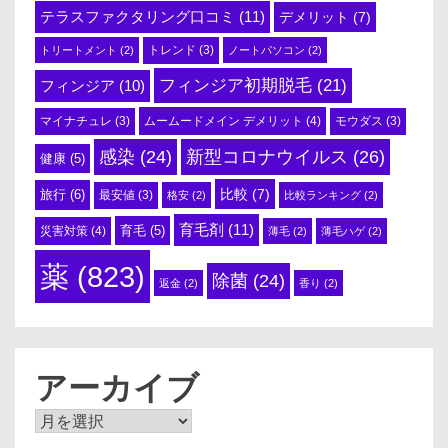
テラスファクタリング口コミ
(11)
デメリット
(7)
トリートメント
(2)
トレンド
(3)
ノートパソコン
(2)
フィンジア初期脱毛
(21)
フィンジア
(10)
ムームードメイン デメリット
(4)
マイナチュレ
(3)
モウダス
(3)
感染
(24)
新型コロナウイルス
(26)
健康
(5)
比較
(7)
旅行
(6)
最安値
(3)
格安
(2)
比較ランキング
(2)
育毛剤
(11)
育毛
(5)
災害対策
(4)
薄毛
(2)
薄毛ハゲ
(2)
薬
(823)
除菌
(24)
返金
(2)
香り
(2)
アーカイブ
ア
ー