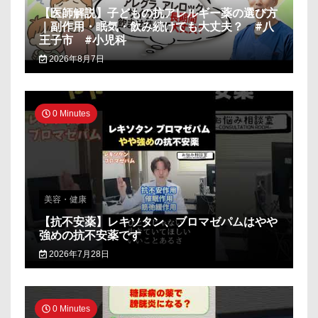
【医師解説】子どもの抗アレルギー薬の選び方
｜副作用・眠気・飲み続けても大丈夫？ #八
王子市 #小児科
2026年8月7日
0 Minutes
美容・健康
【抗不安薬】レキソタン、ブロマゼパムはやや
強めの抗不安薬です
2026年7月28日
0 Minutes