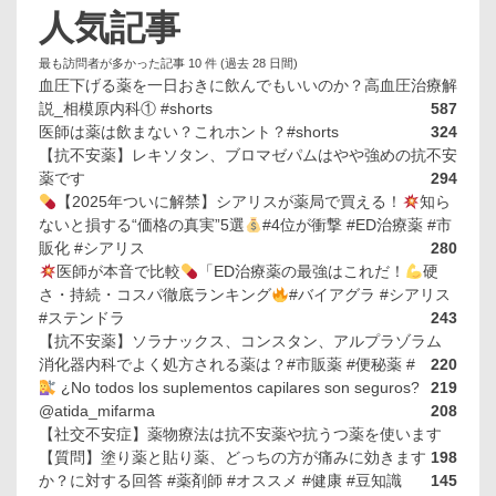
人気記事
最も訪問者が多かった記事 10 件 (過去 28 日間)
血圧下げる薬を一日おきに飲んでもいいのか？高血圧治療解
説_相模原内科① #shorts
587
医師は薬は飲まない？これホント？#shorts
324
【抗不安薬】レキソタン、ブロマゼパムはやや強めの抗不安
薬です
294
【2025年ついに解禁】シアリスが薬局で買える！
知ら
ないと損する“価格の真実”5選
#4位が衝撃 #ED治療薬 #市
販化 #シアリス
280
医師が本音で比較
「ED治療薬の最強はこれだ！
硬
さ・持続・コスパ徹底ランキング
#バイアグラ #シアリス
#ステンドラ
243
【抗不安薬】ソラナックス、コンスタン、アルプラゾラム
消化器内科でよく処方される薬は？#市販薬 #便秘薬 #
220
¿No todos los suplementos capilares son seguros?
219
@atida_mifarma
208
【社交不安症】薬物療法は抗不安薬や抗うつ薬を使います
【質問】塗り薬と貼り薬、どっちの方が痛みに効きます
198
か？に対する回答 #薬剤師 #オススメ #健康 #豆知識
145