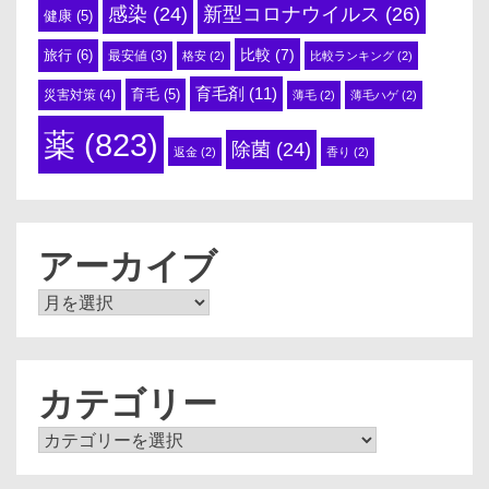
感染
(24)
新型コロナウイルス
(26)
健康
(5)
比較
(7)
旅行
(6)
最安値
(3)
格安
(2)
比較ランキング
(2)
育毛剤
(11)
育毛
(5)
災害対策
(4)
薄毛
(2)
薄毛ハゲ
(2)
薬
(823)
除菌
(24)
返金
(2)
香り
(2)
アーカイブ
ア
ー
カ
イ
ブ
カテゴリー
カ
テ
ゴ