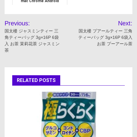
mac Chrome Android
iPhone iPad】対応 ブラック
投
Previous:
Next:
稿
国太楼 ジャスミンティー 三
国太楼 プアールティー 三角
角ティーバッグ 3g×16P 6袋
ティーバッグ 3g×16P 6袋入
ナ
入 お茶 茉莉花茶 ジャスミン
お茶 プーアール茶
茶
ビ
ゲ
ー
RELATED POSTS
シ
ョ
ン