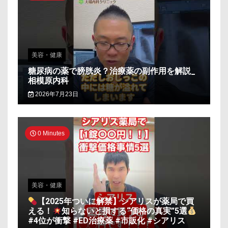
美容・健康
糖尿病の薬で膀胱炎？治療薬の副作用を解説_
相模原内科
2026年7月23日
0 Minutes
美容・健康
【2025年ついに解禁】シアリスが薬局で買
える！
知らないと損する“価格の真実”5選
#4位が衝撃 #ED治療薬 #市販化 #シアリス