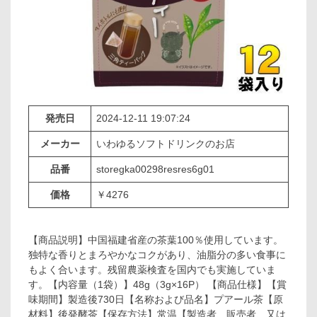
発売日
2024-12-11 19:07:24
メーカー
いわゆるソフトドリンクのお店
品番
storegka00298resres6g01
価格
￥4276
【商品説明】中国福建省産の茶葉100％使用しています。
独特な香りとまろやかなコクがあり、油脂分の多い食事に
もよく合います。残留農薬検査を国内でも実施していま
す。【内容量（1袋）】48g（3g×16P） 【商品仕様】【賞
味期間】製造後730日【名称および品名】プアール茶【原
材料】後発酵茶【保存方法】常温【製造者、販売者、又は