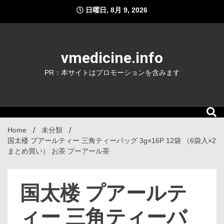
Skip
日曜日, 8月 9, 2026
to
content
vmedicine.info
PR：本サイトはプロモーションを含みます
Home
未分類
国太楼 プアールティー 三角ティーバッグ 3g×16P 12袋 （6袋入×2
まとめ買い） お茶 プーアール茶
国太楼 プアールテ
ィー 三角ティーバ