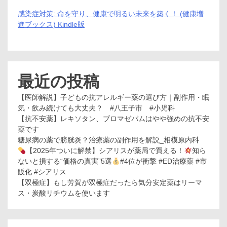
感染症対策: 命を守り、健康で明るい未来を築く！ (健康増
進ブックス) Kindle版
最近の投稿
【医師解説】子どもの抗アレルギー薬の選び方｜副作用・眠
気・飲み続けても大丈夫？ #八王子市 #小児科
【抗不安薬】レキソタン、ブロマゼパムはやや強めの抗不安
薬です
糖尿病の薬で膀胱炎？治療薬の副作用を解説_相模原内科
【2025年ついに解禁】シアリスが薬局で買える！
知ら
ないと損する“価格の真実”5選
#4位が衝撃 #ED治療薬 #市
販化 #シアリス
【双極症】もし芳賀が双極症だったら気分安定薬はリーマ
ス・炭酸リチウムを使います