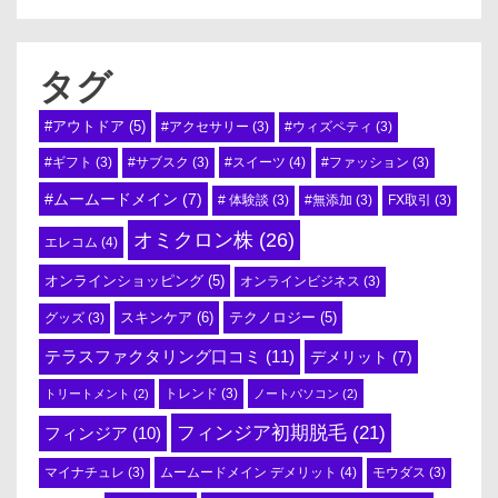
タグ
#アウトドア
(5)
#アクセサリー
(3)
#ウィズペティ
(3)
#スイーツ
(4)
#ギフト
(3)
#サブスク
(3)
#ファッション
(3)
#ムームードメイン
(7)
# 体験談
(3)
#無添加
(3)
FX取引
(3)
オミクロン株
(26)
エレコム
(4)
オンラインショッピング
(5)
オンラインビジネス
(3)
スキンケア
(6)
テクノロジー
(5)
グッズ
(3)
テラスファクタリング口コミ
(11)
デメリット
(7)
トリートメント
(2)
トレンド
(3)
ノートパソコン
(2)
フィンジア初期脱毛
(21)
フィンジア
(10)
ムームードメイン デメリット
(4)
マイナチュレ
(3)
モウダス
(3)