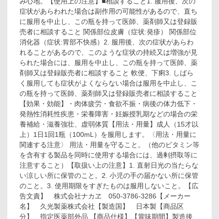
み心地。【使用上の注意】■相談すること1. 服用後、次の
症状があらわれた場合は副作用の可能性があるので、直ち
に服用を中止し、この瓶を持って医師、薬剤師又は登録販
売者に相談すること 関係部位皮膚（症状:発疹） 関係部位
消化器（症状:胃部不快感）2. 服用後、次の症状があらわ
れることがあるので、このような症状の持続又は増強が見
られた場合には、服用を中止し、この瓶を持って医師、薬
剤師又は登録販売者に相談すること 軟便、下痢3. しばら
く服用しても症状がよくならない場合は服用を中止し、こ
の瓶を持って医師、薬剤師又は登録販売者に相談すること
【効果・効能】・肉体疲労・食欲不振・病後の体力低下・
発熱性消耗性疾患・栄養障害・妊娠授乳期などの場合の栄
養補給・滋養強壮、虚弱体質【用法・用量】成人（15才以
上）1日1回1瓶（100mL）を服用します。〈用法・用量に
関連する注意〉 用法・用量を守ること。（他のビタミン等
を含有する製品を同時に使用する場合には、過剰摂取等に
注意すること）【取扱い上の注意】1. 直射日光の当たらな
い涼しい所に保管のこと。2. 小児の手の届かない所に保管
のこと。3. 使用期限をすぎたものは服用しないこと。【広
告文責】 株式会社ナカヱ 050-3786-3286【メーカー
名】 久光製薬株式会社【製造国】 日本製【商品区
分】 指定医薬部外品 【商品仕様】【賞味期間】製造後