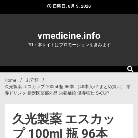
Skip
日曜日, 8月 9, 2026
to
content
vmedicine.info
PR：本サイトはプロモーションを含みます
Home
未分類
久光製薬 エスカップ 100ml 瓶 96本 （48本入×2 まとめ買い） 栄
養ドリンク 指定医薬部外品 栄養補給 滋養強壮 S-CUP
久光製薬 エスカッ
プ 100ml 瓶 96本