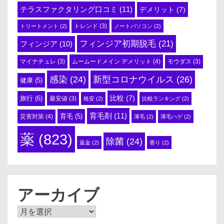
テラスファクタリング口コミ
(11)
デメリット
(7)
トリートメント
(2)
トレンド
(3)
ノートパソコン
(2)
フィンジア初期脱毛
(21)
フィンジア
(10)
ムームードメイン デメリット
(4)
マイナチュレ
(3)
モウダス
(3)
感染
(24)
新型コロナウイルス
(26)
健康
(5)
比較
(7)
旅行
(6)
最安値
(3)
格安
(2)
比較ランキング
(2)
育毛剤
(11)
育毛
(5)
災害対策
(4)
薄毛
(2)
薄毛ハゲ
(2)
薬
(823)
除菌
(24)
返金
(2)
香り
(2)
アーカイブ
ア
ー