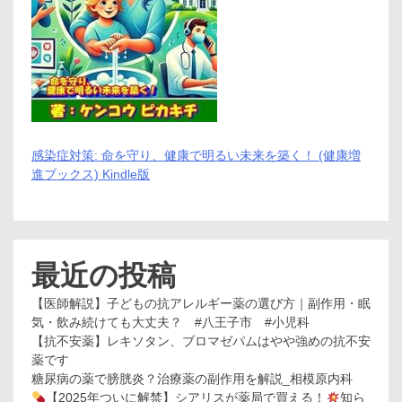
感染症対策: 命を守り、健康で明るい未来を築く！ (健康増
進ブックス) Kindle版
最近の投稿
【医師解説】子どもの抗アレルギー薬の選び方｜副作用・眠
気・飲み続けても大丈夫？ #八王子市 #小児科
【抗不安薬】レキソタン、ブロマゼパムはやや強めの抗不安
薬です
糖尿病の薬で膀胱炎？治療薬の副作用を解説_相模原内科
【2025年ついに解禁】シアリスが薬局で買える！
知ら