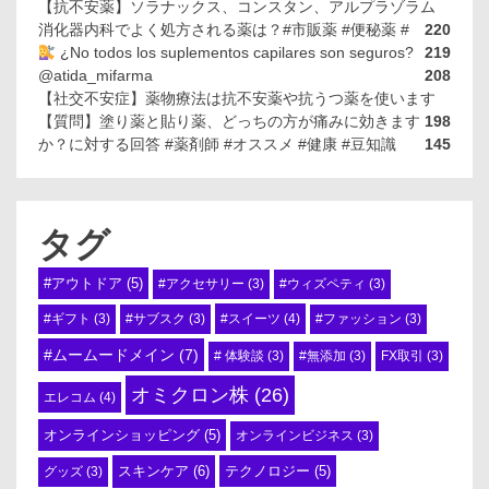
【抗不安薬】ソラナックス、コンスタン、アルプラゾラム
消化器内科でよく処方される薬は？#市販薬 #便秘薬 #
220
¿No todos los suplementos capilares son seguros?
219
@atida_mifarma
208
【社交不安症】薬物療法は抗不安薬や抗うつ薬を使います
【質問】塗り薬と貼り薬、どっちの方が痛みに効きます
198
か？に対する回答 #薬剤師 #オススメ #健康 #豆知識
145
タグ
#アウトドア
(5)
#アクセサリー
(3)
#ウィズペティ
(3)
#スイーツ
(4)
#ギフト
(3)
#サブスク
(3)
#ファッション
(3)
#ムームードメイン
(7)
# 体験談
(3)
#無添加
(3)
FX取引
(3)
オミクロン株
(26)
エレコム
(4)
オンラインショッピング
(5)
オンラインビジネス
(3)
スキンケア
(6)
テクノロジー
(5)
グッズ
(3)