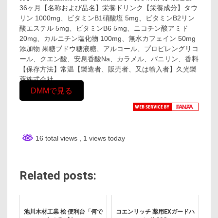
36ヶ月【名称および品名】栄養ドリンク【栄養成分】タウ
リン 1000mg、ビタミンB1硝酸塩 5mg、ビタミンB2リン
酸エステル 5mg、ビタミンB6 5mg、ニコチン酸アミド
20mg、カルニチン塩化物 100mg、無水カフェイン 50mg
添加物 果糖ブドウ糖液糖、アルコール、プロピレングリコ
ール、クエン酸、安息香酸Na、カラメル、バニリン、香料
【保存方法】常温【製造者、販売者、又は輸入者】久光製
薬株式会社
DMMで見る
16 total views
, 1 views today
Related posts:
池川木材工業 桧 便利台「何で
コエンリッチ 薬用EXガードハ