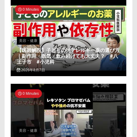
0 Minutes
美容・健康
【医師解説】子どもの抗アレルギー薬の選び方
｜副作用・眠気・飲み続けても大丈夫？ #八
王子市 #小児科
2026年8月7日
0 Minutes
美容・健康