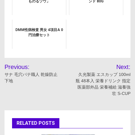
ものるゾウ」
ンド 80G
DMM性病検査 男女 4項目A 0
円治療セット
投
Previous:
Next:
稿
サナ 毛穴パテ職人 乾燥防止
久光製薬 エスカップ 100ml
下地
瓶 48本入 栄養ドリンク 指定
ナ
医薬部外品 栄養補給 滋養強
壮 S-CUP
ビ
ゲ
ー
RELATED POSTS