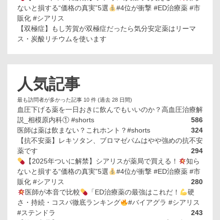
ないと損する“価格の真実”5選
#4位が衝撃 #ED治療薬 #市
販化 #シアリス
【双極症】もし芳賀が双極症だったら気分安定薬はリーマ
ス・炭酸リチウムを使います
人気記事
最も訪問者が多かった記事 10 件 (過去 28 日間)
血圧下げる薬を一日おきに飲んでもいいのか？高血圧治療解
説_相模原内科① #shorts
586
医師は薬は飲まない？これホント？#shorts
324
【抗不安薬】レキソタン、ブロマゼパムはやや強めの抗不安
薬です
294
【2025年ついに解禁】シアリスが薬局で買える！
知ら
ないと損する“価格の真実”5選
#4位が衝撃 #ED治療薬 #市
販化 #シアリス
280
医師が本音で比較
「ED治療薬の最強はこれだ！
硬
さ・持続・コスパ徹底ランキング
#バイアグラ #シアリス
#ステンドラ
243