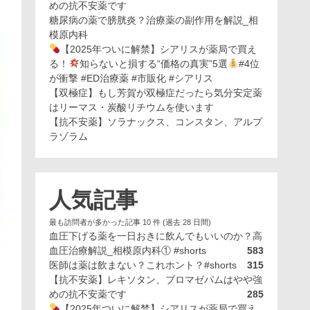
めの抗不安薬です
糖尿病の薬で膀胱炎？治療薬の副作用を解説_相
模原内科
【2025年ついに解禁】シアリスが薬局で買え
る！
知らないと損する“価格の真実”5選
#4位
が衝撃 #ED治療薬 #市販化 #シアリス
【双極症】もし芳賀が双極症だったら気分安定薬
はリーマス・炭酸リチウムを使います
【抗不安薬】ソラナックス、コンスタン、アルプ
ラゾラム
人気記事
最も訪問者が多かった記事 10 件 (過去 28 日間)
血圧下げる薬を一日おきに飲んでもいいのか？高
血圧治療解説_相模原内科① #shorts
583
医師は薬は飲まない？これホント？#shorts
315
【抗不安薬】レキソタン、ブロマゼパムはやや強
めの抗不安薬です
285
【2025年ついに解禁】シアリスが薬局で買え