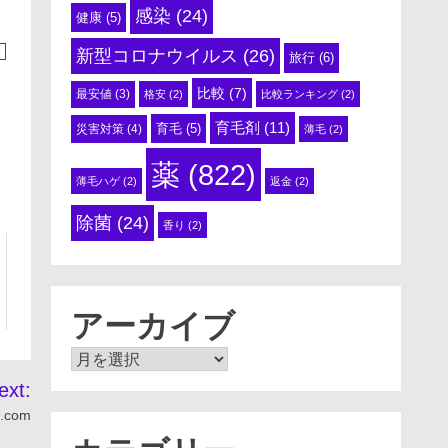
感染
(24)
健康
(5)
新型コロナウイルス
(26)
旅行
(6)
比較
(7)
最安値
(3)
格安
(2)
比較ランキング
(2)
育毛剤
(11)
育毛
(5)
災害対策
(4)
薄毛
(2)
薬
(822)
薄毛ハゲ
(2)
返金
(2)
除菌
(24)
香り
(2)
アーカイブ
ア
ー
ext:
カ
com
イ
ブ