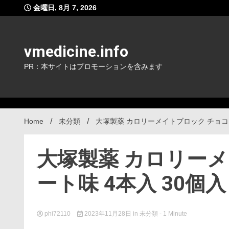
Skip
金曜日, 8月 7, 2026
to
content
vmedicine.info
PR：本サイトはプロモーションを含みます
Home
未分類
大塚製薬 カロリーメイトブロック チョコレ
大塚製薬 カロリー
ート味 4本入 30個
phi72110
2023年11月28日
in
未分類
- 1 Minute