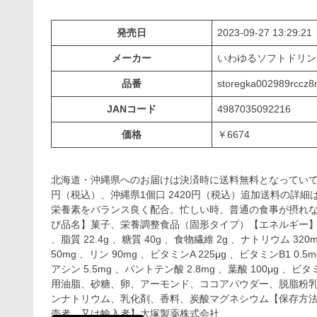
発売日
2023-09-27 13:29:21
メーカー
いわゆるソフトドリ
品番
storegka002989rccz8
JANコード
4987035092216
価格
￥6674
北海道・沖縄県へのお届けは決済時に送料無料となっていて
円（税込）、沖縄県1個口 2420円（税込）追加送料の詳
栄養素をバランス良く配合。忙しい時、普通の食事が摂れな
び品名】菓子、栄養調整食品（固形タイプ）【エネルギー】1箱あたり
、脂質 22.4g 、糖質 40g 、食物繊維 2g 、ナトリウム 320
50mg 、リン 90mg 、ビタミンA 225μg 、ビタミンB1 0.5
アシン 5.5mg 、パントテン酸 2.8mg 、葉酸 100μg 、ビ
用油脂、砂糖、卵、アーモンド、ココアパウダー、脱脂粉
ンナトリウム、乳化剤、香料、炭酸マグネシウム【保存方
売者、又は輸入者】大塚製薬株式会社