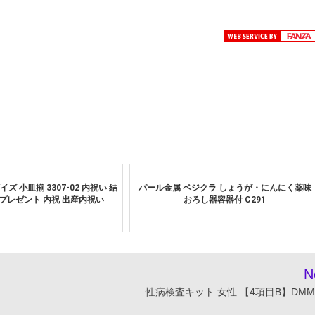
ズ 小皿揃 3307-02 内祝い 結
パール金属 ベジクラ しょうが・にんにく薬味
 プレゼント 内祝 出産内祝い
おろし器容器付 C291
N
性病検査キット 女性 【4項目B】DMM.