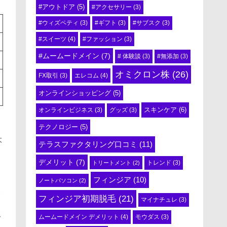
#アウトドア
(5)
#アクセサリー
(3)
#ウィズペティ
(3)
#ギフト
(3)
#サブスク
(3)
#スイーツ
(4)
#ファッション
(3)
#ムームードメイン
(7)
# 体験談
(3)
#無添加
(3)
オミクロン株
(26)
エレコム
(4)
FX取引
(3)
オンラインショッピング
(5)
スキンケア
(6)
オンラインビジネス
(3)
グッズ
(3)
テクノロジー
(5)
大
テラスファクタリング口コミ
(11)
デメリット
(7)
トリートメント
(2)
トレンド
(3)
フィンジア
(10)
ノートパソコン
(2)
イ
食
フィンジア初期脱毛
(21)
マイナチュレ
(3)
イ
販
ムームードメイン デメリット
(4)
モウダス
(3)