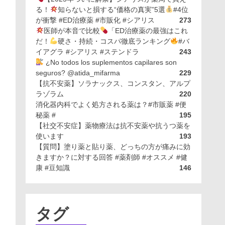
る！
知らないと損する“価格の真実”5選
#4位
が衝撃 #ED治療薬 #市販化 #シアリス
273
医師が本音で比較
「ED治療薬の最強はこれ
だ！
硬さ・持続・コスパ徹底ランキング
#バ
イアグラ #シアリス #ステンドラ
243
¿No todos los suplementos capilares son
seguros? @atida_mifarma
229
【抗不安薬】ソラナックス、コンスタン、アルプ
ラゾラム
220
消化器内科でよく処方される薬は？#市販薬 #便
秘薬 #
195
【社交不安症】薬物療法は抗不安薬や抗うつ薬を
使います
193
【質問】塗り薬と貼り薬、どっちの方が痛みに効
きますか？に対する回答 #薬剤師 #オススメ #健
康 #豆知識
146
タグ