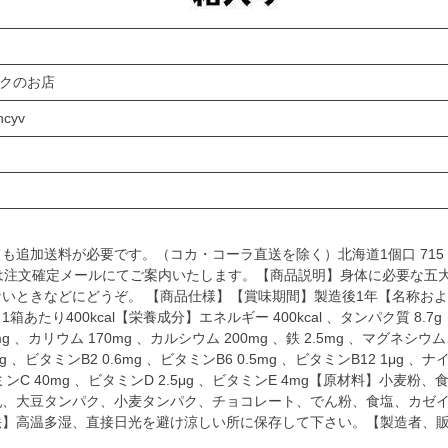
ンクのお店
ncyv
も追加送料が必要です。（コカ・コーラ直送を除く）北海道1個口 715
細は注文確定メールにてご案内いたします。【商品説明】身体に必要な五
いときなどにどうぞ。 【商品仕様】【賞味期間】製造後1年【名称およ
400kcal【栄養成分】エネルギー 400kcal 、タンパク質 8.7g
mg 、カリウム 170mg 、カルシウム 200mg 、鉄 2.5mg 、マグネシウム
mg 、ビタミンB2 0.6mg 、ビタミンB6 0.5mg 、ビタミンB12 1μg 、ナ
タミンC 40mg 、ビタミンD 2.5μg 、ビタミンE 4mg【原材料】小麦粉、
乳、大豆タンパク、小麦タンパク、チョコレート、でん粉、食塩、カゼ
法】高温多湿、直接日光を避け涼しい所に保存して下さい。【製造者、