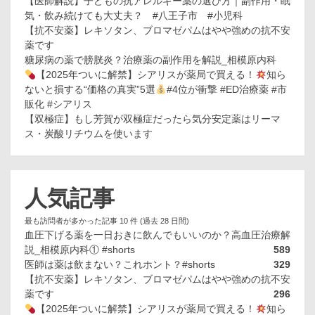
【医師解説】子どもの抗アレルギー薬の選び方｜副作用・眠
気・飲み続けても大丈夫？ #八王子市 #小児科
【抗不安薬】レキソタン、ブロマゼパムはやや強めの抗不安
薬です
糖尿病の薬で膀胱炎？治療薬の副作用を解説_相模原内科
【2025年ついに解禁】シアリスが薬局で買える！
知ら
ないと損する“価格の真実”5選
#4位が衝撃 #ED治療薬 #市
販化 #シアリス
【双極症】もし芳賀が双極症だったら気分安定薬はリーマ
ス・炭酸リチウムを使います
人気記事
最も訪問者が多かった記事 10 件 (過去 28 日間)
血圧下げる薬を一日おきに飲んでもいいのか？高血圧治療解
説_相模原内科① #shorts
589
医師は薬は飲まない？これホント？#shorts
329
【抗不安薬】レキソタン、ブロマゼパムはやや強めの抗不安
薬です
296
【2025年ついに解禁】シアリスが薬局で買える！
知ら