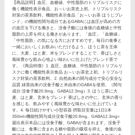
【商品説明】血圧、血糖値、中性脂肪のトリプルリスクに
働く機能性表示食品、お～いお茶史上初。トリプルリスク
対策の茶系飲料。機能性表示食品「お～いお茶 ほうじブレ
ンド」の機能性関与成分であるGABAには血圧が高めの方
の血圧を下げる働きと、没食子酸には食後の血糖値と中性
脂肪の上昇を抑える働きがあります。「血圧」「血糖値」
「中性脂肪」の気になる方におすすめです。毎日の食事と
一緒においしくお飲みいただけるよう、ほうじ茶を主体
に、大麦、はと麦、米をブレンドすることで、香ばしさと
風味豊かな飲み心地よい味わいに仕上げたブレンド茶で
す。《商品特徴》1. 血圧、血糖値、中性脂肪のトリプルリ
スクに働く機能性表示食品 お～いお茶史上初。トリプルリ
スク対策の茶系飲料。2. 自然由来の関与成分で安心安全な
品質 緑茶由来の没食子酸と米由来のGABAを使用。（関与
成分:没食子酸20.8mg、GABA12.3mg）3. ほうじ茶に大
麦、はと麦、玄米をブレンド 香ばしさの中に、玄米の香り
を感じる、飲みやすく風味豊かな味わいに仕上げていま
す。4. 毎日続けやすい小型容器 摂取目安量は1日1本
350ml○機能性関与成分没食子酸20.8mg、GABA12.3mg○
届出表示本品には没食子酸、GABAが含まれます。没食子
酸には、食事に含まれる糖や脂肪の吸収を抑え、食後の血