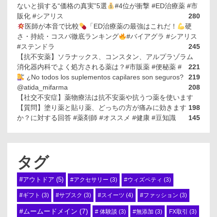
ないと損する“価格の真実”5選
#4位が衝撃 #ED治療薬 #市
販化 #シアリス
280
医師が本音で比較
「ED治療薬の最強はこれだ！
硬
さ・持続・コスパ徹底ランキング
#バイアグラ #シアリス
#ステンドラ
245
【抗不安薬】ソラナックス、コンスタン、アルプラゾラム
消化器内科でよく処方される薬は？#市販薬 #便秘薬 #
221
¿No todos los suplementos capilares son seguros?
219
@atida_mifarma
208
【社交不安症】薬物療法は抗不安薬や抗うつ薬を使います
【質問】塗り薬と貼り薬、どっちの方が痛みに効きます
198
か？に対する回答 #薬剤師 #オススメ #健康 #豆知識
145
タグ
#アウトドア
(5)
#アクセサリー
(3)
#ウィズペティ
(3)
#スイーツ
(4)
#ギフト
(3)
#サブスク
(3)
#ファッション
(3)
#ムームードメイン
(7)
# 体験談
(3)
#無添加
(3)
FX取引
(3)