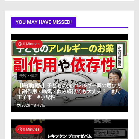
YOU MAY HAVE MISSED!
0 Minutes
美容・健康
【医師解説】子どもの抗アレルギー薬の選び方
｜副作用・眠気・飲み続けても大丈夫？ #八
王子市 #小児科
2026年8月7日
0 Minutes