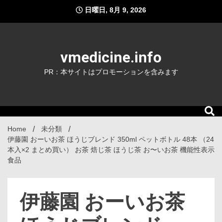
Skip
日曜日, 8月 9, 2026
to
content
vmedicine.info
PR：本サイトはプロモーションを含みます
Home
未分類
伊藤園 おーいお茶 ほうじブレンド 350ml ペットボトル 48本 （24
本入×2 まとめ買い） お茶 焙じ茶 ほうじ茶 お〜いお茶 機能性表示
食品
伊藤園 おーいお茶