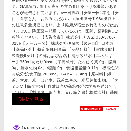
糖値や血中中性脂肪の上昇を抑える機能が報告されていま
す。GABAには血圧が高めの方の血圧を下げる機能がある
ことが報告されています。○一日摂取目安量一日1本を目安
に、食事と共にお飲みください。○届出番号J196○摂取上
の注意多量摂取により、より健康が増進されるものではあ
りません。降圧薬を服用している方は、医師、薬剤師にご
相談ください。【広告文責】 株式会社ナカヱ 050-3786-
3286【メーカー名】 株式会社伊藤園【製造国】 日本製
【商品区分】 特定保健用食品 【商品仕様】【賞味期間】
製造後9ヶ月【名称および品名】清涼飲料水【エネルギ
ー】350mlあたり0kcal【栄養成分】たんぱく質 0g、脂質
0g、炭水化物 0g、t糖類 0g、食塩相当量 0.11g、機能性関
与成分:没食子酸 20.8mg、GABA 12.3mg【原材料】緑
茶、大麦、米、はと麦、緑茶エキス、米胚芽抽出物、ビタ
ミンC【保存方法】直射日光や高温多湿の場所を避けてく
ださい。【製造者、販売者、又は輸入者】株式会社伊藤園
DMMで見る
14 total views
, 1 views today