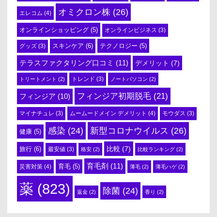
オミクロン株
(26)
エレコム
(4)
オンラインショッピング
(5)
オンラインビジネス
(3)
スキンケア
(6)
テクノロジー
(5)
グッズ
(3)
テラスファクタリング口コミ
(11)
デメリット
(7)
トリートメント
(2)
トレンド
(3)
ノートパソコン
(2)
フィンジア初期脱毛
(21)
フィンジア
(10)
ムームードメイン デメリット
(4)
マイナチュレ
(3)
モウダス
(3)
感染
(24)
新型コロナウイルス
(26)
健康
(5)
比較
(7)
旅行
(6)
最安値
(3)
格安
(2)
比較ランキング
(2)
育毛剤
(11)
育毛
(5)
災害対策
(4)
薄毛
(2)
薄毛ハゲ
(2)
薬
(823)
除菌
(24)
返金
(2)
香り
(2)