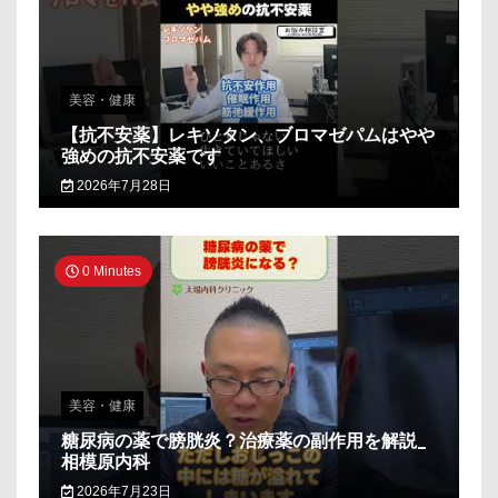
美容・健康
【抗不安薬】レキソタン、ブロマゼパムはやや
強めの抗不安薬です
2026年7月28日
0 Minutes
美容・健康
糖尿病の薬で膀胱炎？治療薬の副作用を解説_
相模原内科
2026年7月23日