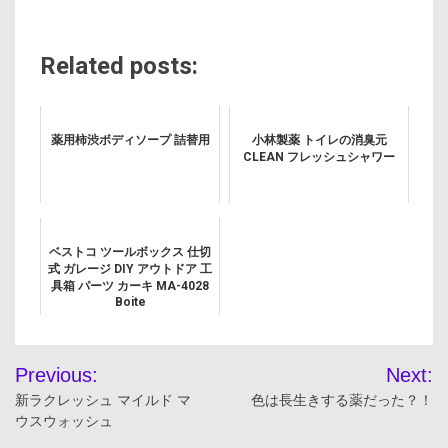
Related posts:
薬用柿渋ボディソープ 詰替用
小林製薬 トイレの消臭元
CLEAN フレッシュシャワー
ベストコ ツールボックス 仕切
式 ガレージ DIY アウトドア 工
具箱 パーツ カーキ MA-4028
Boite
投
Previous:
Next:
稿
新ラクレッシュ マイルド マ
色は長生きする薬だった？！
ウスウォッシュ
ナ