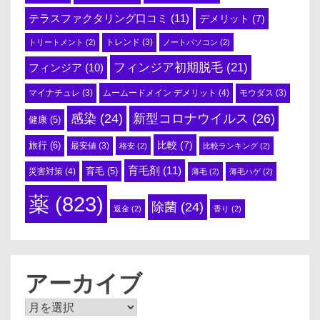
テラスファクタリング口コミ
(11)
デメリット
(7)
トリートメント
(2)
トレンド
(3)
ノートパソコン
(2)
フィンジア初期脱毛
(21)
フィンジア
(10)
ムームードメイン デメリット
(4)
マイナチュレ
(3)
モウダス
(3)
感染
(24)
新型コロナウイルス
(26)
健康
(5)
比較
(7)
旅行
(6)
最安値
(3)
格安
(2)
比較ランキング
(2)
育毛剤
(11)
育毛
(5)
災害対策
(4)
薄毛
(2)
薄毛ハゲ
(2)
薬
(823)
除菌
(24)
返金
(2)
香り
(2)
アーカイブ
ア