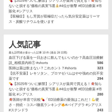
【2025年ついに解禁】シアリスが薬局で買える！
知ら
ないと損する“価格の真実”5選
#4位が衝撃 #ED治療薬 #市
販化 #シアリス
【双極症】もし芳賀が双極症だったら気分安定薬はリーマ
ス・炭酸リチウムを使います
人気記事
最も訪問者が多かった記事 10 件 (過去 28 日間)
血圧下げる薬を一日おきに飲んでもいいのか？高血圧治療解
説_相模原内科① #shorts
586
医師は薬は飲まない？これホント？#shorts
323
【抗不安薬】レキソタン、ブロマゼパムはやや強めの抗不安
薬です
294
【2025年ついに解禁】シアリスが薬局で買える！
知ら
ないと損する“価格の真実”5選
#4位が衝撃 #ED治療薬 #市
販化 #シアリス
280
医師が本音で比較
「ED治療薬の最強はこれだ！
硬
さ・持続・コスパ徹底ランキング
#バイアグラ #シアリス
#ステンドラ
243