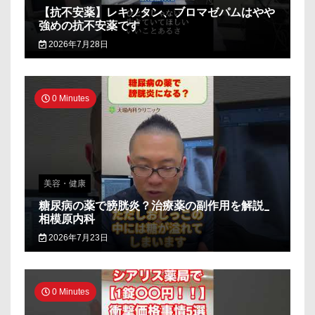
【抗不安薬】レキソタン、ブロマゼパムはやや
強めの抗不安薬です
2026年7月28日
0 Minutes
美容・健康
糖尿病の薬で膀胱炎？治療薬の副作用を解説_
相模原内科
2026年7月23日
0 Minutes