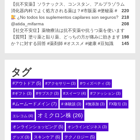
【抗不安薬】ソラナックス、コンスタン、アルプラゾラム
消化器内科でよく処方される薬は？#市販薬 #便秘薬 #
220
¿No todos los suplementos capilares son seguros?
218
@atida_mifarma
208
【社交不安症】薬物療法は抗不安薬や抗うつ薬を使います
【質問】塗り薬と貼り薬、どっちの方が痛みに効きます
198
か？に対する回答 #薬剤師 #オススメ #健康 #豆知識
145
タグ
#アウトドア
(5)
#アクセサリー
(3)
#ウィズペティ
(3)
#スイーツ
(4)
#ギフト
(3)
#サブスク
(3)
#ファッション
(3)
#ムームードメイン
(7)
# 体験談
(3)
#無添加
(3)
FX取引
(3)
オミクロン株
(26)
エレコム
(4)
オンラインショッピング
(5)
オンラインビジネス
(3)
スキンケア
(6)
テクノロジー
(5)
グッズ
(3)