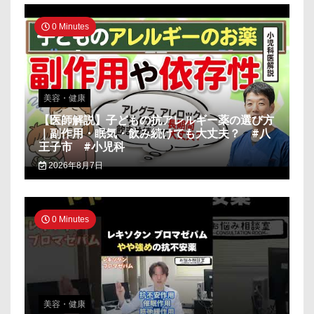
0 Minutes
美容・健康
【医師解説】子どもの抗アレルギー薬の選び方
｜副作用・眠気・飲み続けても大丈夫？ #八
王子市 #小児科
2026年8月7日
0 Minutes
美容・健康