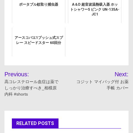
ポータブル蚊取り捕虫器
A＆D 超音波温熱吸入器 ホッ
トシャワー5 ピンク UN-135A-
JC1
アースコバエ1プッシュ式スプ
レー スピードスター 60回分
投
Previous:
Next:
稿
高コレステロール血症は薬で
コジット マイバッグ付 お薬
しっかり治療すべき_相模原
手帳 カバー
ナ
内科 #shorts
ビ
ゲ
RELATED POSTS
ー