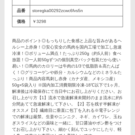
品番
storegka00292zcwc6fvs5n
価格
￥3298
商品のポイント◎もっちりした食感と上品な旨みがあるヘ
ルシー上赤身！◎安心安全の馬肉を国内工場で加工し急速
冷凍！◎ボリューム満点！たっぷり250g（約5人前）食べ
放題！◎一人前50gずつの個別真空パック包装だから使い
易い！◎馬肉のカロリーは牛肉の1/3で低脂肪＆高たんぱ
く！◎グリコーゲンや鉄分・カルシウムなどのミネラルた
っぷり！商品内容馬刺し赤身（カナダ産、メキシコ産）
50g×5袋入り ※国内加工消費期限冷凍-18℃以下で1ヶ月。
解凍後は冷蔵保存にて当日中にお召し上がりください。お
召し上がり方【1】流水で急速解凍未開封のまま流水に約5
分間あてて急速解凍して下さい。【2】芯を残す半解凍が
オススメ【3】繊維目に垂直に包丁を入れる※電子レンジ
での解凍は厳禁。生姜やニンニク、ネギ、カイワレ、玉ね
ぎスライスなどの薬味と一緒に、甘口醤油やポン酢をつけ
てお召し上がり下さい。細かく刻んでユッケにしたり、軽