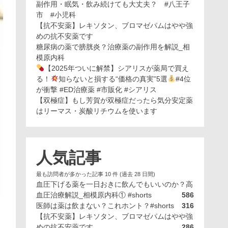
副作用・眠気・飲み続けても大丈夫？ #八王子
市 #小児科
【抗不安薬】レキソタン、ブロマゼパムはやや強
めの抗不安薬です
糖尿病の薬で膀胱炎？治療薬の副作用を解説_相
模原内科
【2025年ついに解禁】シアリスが薬局で買え
る！
知らないと損する“価格の真実”5選
#4位
が衝撃 #ED治療薬 #市販化 #シアリス
【双極症】もし芳賀が双極症だったら気分安定薬
はリーマス・炭酸リチウムを使います
人気記事
最も訪問者が多かった記事 10 件 (過去 28 日間)
血圧下げる薬を一日おきに飲んでもいいのか？高
血圧治療解説_相模原内科① #shorts
586
医師は薬は飲まない？これホント？#shorts
316
【抗不安薬】レキソタン、ブロマゼパムはやや強
めの抗不安薬です
286