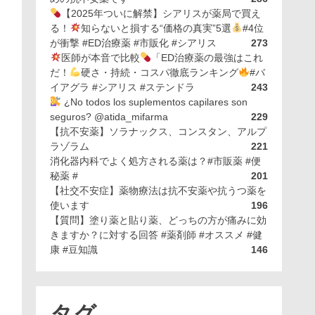
【2025年ついに解禁】シアリスが薬局で買え
る！
知らないと損する“価格の真実”5選
#4位
が衝撃 #ED治療薬 #市販化 #シアリス
273
医師が本音で比較
「ED治療薬の最強はこれ
だ！
硬さ・持続・コスパ徹底ランキング
#バ
イアグラ #シアリス #ステンドラ
243
¿No todos los suplementos capilares son
seguros? @atida_mifarma
229
【抗不安薬】ソラナックス、コンスタン、アルプ
ラゾラム
221
消化器内科でよく処方される薬は？#市販薬 #便
秘薬 #
201
【社交不安症】薬物療法は抗不安薬や抗うつ薬を
使います
196
【質問】塗り薬と貼り薬、どっちの方が痛みに効
きますか？に対する回答 #薬剤師 #オススメ #健
康 #豆知識
146
タグ