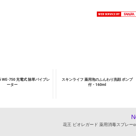
hi WE-750 充電式 除草バイブレ
スキンライフ 薬用泡のふんわり洗顔 ポンプ
ーター
付・160ml
N
花王 ビオレガード 薬用消毒スプレーα