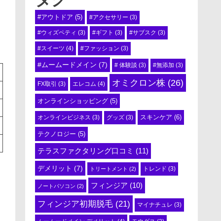
#アウトドア
(5)
#アクセサリー
(3)
#ウィズペティ
(3)
#ギフト
(3)
#サブスク
(3)
#スイーツ
(4)
#ファッション
(3)
#ムームードメイン
(7)
# 体験談
(3)
#無添加
(3)
オミクロン株
(26)
エレコム
(4)
FX取引
(3)
オンラインショッピング
(5)
スキンケア
(6)
オンラインビジネス
(3)
グッズ
(3)
テクノロジー
(5)
テラスファクタリング口コミ
(11)
デメリット
(7)
トリートメント
(2)
トレンド
(3)
フィンジア
(10)
ノートパソコン
(2)
：
フィンジア初期脱毛
(21)
マイナチュレ
(3)