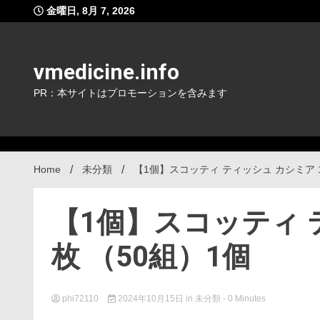
Skip
金曜日, 8月 7, 2026
to
content
vmedicine.info
PR：本サイトはプロモーションを含みます
Home
未分類
【1個】スコッティ ティッシュ カシミア 1
【1個】スコッティ テ
枚 （50組）1個
phi72110
2024年10月15日
in
未分類
- 0 Minutes