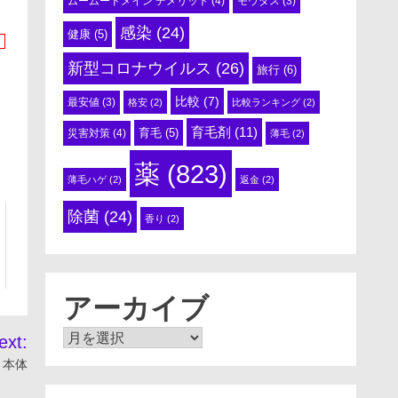
ムームードメイン デメリット
(4)
モウダス
(3)
感染
(24)
健康
(5)
新型コロナウイルス
(26)
旅行
(6)
比較
(7)
最安値
(3)
格安
(2)
比較ランキング
(2)
育毛剤
(11)
育毛
(5)
災害対策
(4)
薄毛
(2)
薬
(823)
薄毛ハゲ
(2)
返金
(2)
除菌
(24)
香り
(2)
アーカイブ
ア
ext:
ー
 本体
カ
イ