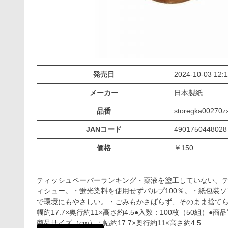
発売日
2024-10-03 12:1
メーカー
日本製紙
品番
storegka00270z
JANコード
4901750448028
価格
￥150
ティッシュペーパーランキング・薬液を塗工していない、ティ
ィシュー。・蛍光染料を使用せずパルプ100％。・紙包装
で環境にもやさしい。・ごみもかさばらず、そのまま捨てられ
幅約17.7×奥行約11×高さ約4.5●入数：100枚（50組）●
商品サイズ（cm）：幅約17.7×奥行約11×高さ約4.5