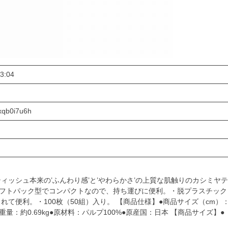
3:04
xqb0i7u6h
ッシュ本来の’ふんわり感’と’やわらかさ’の上質な肌触りのカシミヤテ
ソフトパック型でコンパクトなので、持ち運びに便利。・脱プラスチック
て便利。・100枚（50組）入り。 【商品仕様】●商品サイズ（cm）
商品重量：約0.69kg●原材料：パルプ100%●原産国：日本 【商品サイズ】●