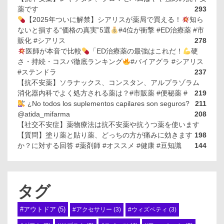
薬です
293
【2025年ついに解禁】シアリスが薬局で買える！
知ら
ないと損する“価格の真実”5選
#4位が衝撃 #ED治療薬 #市
販化 #シアリス
278
医師が本音で比較
「ED治療薬の最強はこれだ！
硬
さ・持続・コスパ徹底ランキング
#バイアグラ #シアリス
#ステンドラ
237
【抗不安薬】ソラナックス、コンスタン、アルプラゾラム
消化器内科でよく処方される薬は？#市販薬 #便秘薬 #
219
¿No todos los suplementos capilares son seguros?
211
@atida_mifarma
208
【社交不安症】薬物療法は抗不安薬や抗うつ薬を使います
【質問】塗り薬と貼り薬、どっちの方が痛みに効きます
198
か？に対する回答 #薬剤師 #オススメ #健康 #豆知識
144
タグ
#アウトドア
(5)
#アクセサリー
(3)
#ウィズペティ
(3)