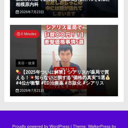
相模原内科
2026年7月23日
0 Minutes
美容・健康
【2025年ついに解禁】シアリスが薬局で買
える！
知らないと損する“価格の真実”5選
#4位が衝撃 #ED治療薬 #市販化 #シアリス
2026年7月21日
Proudly powered by WordPress
|
Theme: WalkerPress by