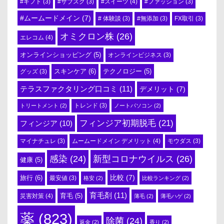
#スイーツ
(4)
#ギフト
(3)
#サブスク
(3)
#ファッション
(3)
#ムームードメイン
(7)
# 体験談
(3)
#無添加
(3)
FX取引
(3)
オミクロン株
(26)
エレコム
(4)
オンラインショッピング
(5)
オンラインビジネス
(3)
スキンケア
(6)
テクノロジー
(5)
グッズ
(3)
テラスファクタリング口コミ
(11)
デメリット
(7)
トリートメント
(2)
トレンド
(3)
ノートパソコン
(2)
フィンジア初期脱毛
(21)
フィンジア
(10)
ムームードメイン デメリット
(4)
マイナチュレ
(3)
モウダス
(3)
感染
(24)
新型コロナウイルス
(26)
健康
(5)
比較
(7)
旅行
(6)
最安値
(3)
格安
(2)
比較ランキング
(2)
育毛剤
(11)
育毛
(5)
災害対策
(4)
薄毛
(2)
薄毛ハゲ
(2)
薬
(823)
除菌
(24)
返金
(2)
香り
(2)