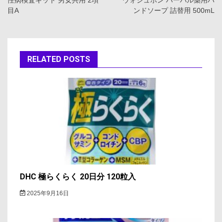
稿
目A
ンドソープ 詰替用 500mL
ナ
ビ
ゲ
RELATED POSTS
ー
シ
ョ
ン
DHC 極らくらく 20日分 120粒入
2025年9月16日