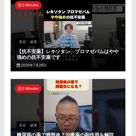
0 Minutes
美容・健康
【抗不安薬】レキソタン、ブロマゼパムはやや
強めの抗不安薬です
2026年7月28日
0 Minutes
美容・健康
糖尿病の薬で膀胱炎？治療薬の副作用を解説_