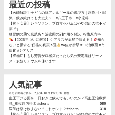
最近の投稿
【医師解説】子どもの抗アレルギー薬の選び方｜副作用・眠
気・飲み続けても大丈夫？ #八王子市 #小児科
【抗不安薬】レキソタン、ブロマゼパムはやや強めの抗不安
薬です
糖尿病の薬で膀胱炎？治療薬の副作用を解説_相模原内科
【2025年ついに解禁】シアリスが薬局で買える！
知ら
ないと損する“価格の真実”5選
#4位が衝撃 #ED治療薬 #市
販化 #シアリス
【双極症】もし芳賀が双極症だったら気分安定薬はリーマ
ス・炭酸リチウムを使います
人気記事
最も訪問者が多かった記事 10 件 (過去 28 日間)
血圧下げる薬を一日おきに飲んでもいいのか？高血圧治療解
説_相模原内科① #shorts
580
医師は薬は飲まない？これホント？#shorts
318
【抗不安薬】レキソタン、ブロマゼパムはやや強めの抗不安