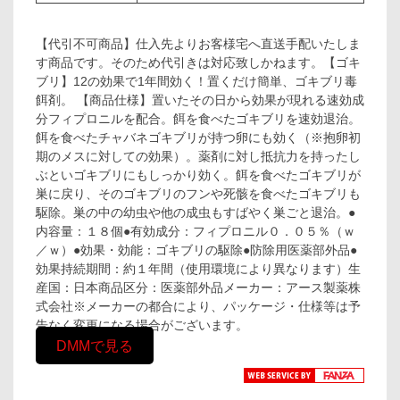
【代引不可商品】仕入先よりお客様宅へ直送手配いたしま
す商品です。そのため代引きは対応致しかねます。【ゴキ
ブリ】12の効果で1年間効く！置くだけ簡単、ゴキブリ毒
餌剤。 【商品仕様】置いたその日から効果が現れる速効成
分フィプロニルを配合。餌を食べたゴキブリを速効退治。
餌を食べたチャバネゴキブリが持つ卵にも効く（※抱卵初
期のメスに対しての効果）。薬剤に対し抵抗力を持ったし
ぶといゴキブリにもしっかり効く。餌を食べたゴキブリが
巣に戻り、そのゴキブリのフンや死骸を食べたゴキブリも
駆除。巣の中の幼虫や他の成虫もすばやく巣ごと退治。●
内容量：１８個●有効成分：フィプロニル０．０５％（ｗ
／ｗ）●効果・効能：ゴキブリの駆除●防除用医薬部外品●
効果持続期間：約１年間（使用環境により異なります）生
産国：日本商品区分：医薬部外品メーカー：アース製薬株
式会社※メーカーの都合により、パッケージ・仕様等は予
告なく変更になる場合がございます。
DMMで見る