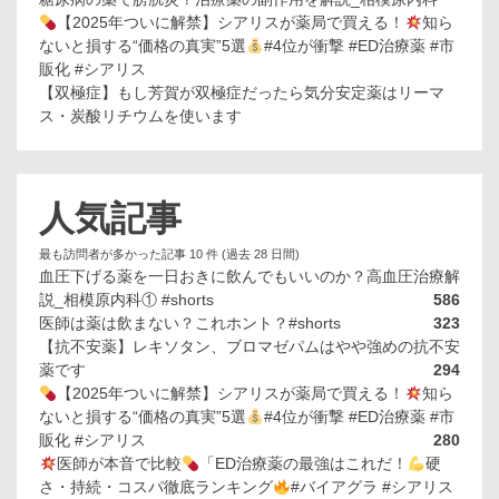
【2025年ついに解禁】シアリスが薬局で買える！
知ら
ないと損する“価格の真実”5選
#4位が衝撃 #ED治療薬 #市
販化 #シアリス
【双極症】もし芳賀が双極症だったら気分安定薬はリーマ
ス・炭酸リチウムを使います
人気記事
最も訪問者が多かった記事 10 件 (過去 28 日間)
血圧下げる薬を一日おきに飲んでもいいのか？高血圧治療解
説_相模原内科① #shorts
586
医師は薬は飲まない？これホント？#shorts
323
【抗不安薬】レキソタン、ブロマゼパムはやや強めの抗不安
薬です
294
【2025年ついに解禁】シアリスが薬局で買える！
知ら
ないと損する“価格の真実”5選
#4位が衝撃 #ED治療薬 #市
販化 #シアリス
280
医師が本音で比較
「ED治療薬の最強はこれだ！
硬
さ・持続・コスパ徹底ランキング
#バイアグラ #シアリス