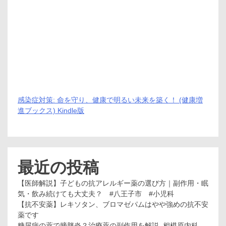
感染症対策: 命を守り、健康で明るい未来を築く！ (健康増
進ブックス) Kindle版
最近の投稿
【医師解説】子どもの抗アレルギー薬の選び方｜副作用・眠
気・飲み続けても大丈夫？ #八王子市 #小児科
【抗不安薬】レキソタン、ブロマゼパムはやや強めの抗不安
薬です
糖尿病の薬で膀胱炎？治療薬の副作用を解説_相模原内科