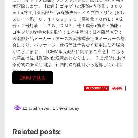
ず駆除します。【効能】ゴキブリの駆除●内容量：３００
ｍｌ●防除用医薬部外品●有効成分：イミプロトリン（ピレ
スロイド系）０．４７６ｗ／ｖ％（原液量７０ｍＬ）●成
分：１号灯油、ＬＰＧ、ＤＭＥ、他１成分●効果・効能：
ゴキブリの駆除●注文単位：１本生産国：日本商品区分：
医薬部外品メーカー：アース製薬株式会社※メーカーの都
合により、パッケージ・仕様等は予告なく変更になる場合
がございます。 【DMM販売商品に関するご注意】 こちら
の商品は佐川急便の配送商品となります。 ※営業所におけ
る荷物の保管期間は、初回配達可能日から起算して7日間
となっております。
DMMで見る
12 total views
, 1 views today
Related posts: