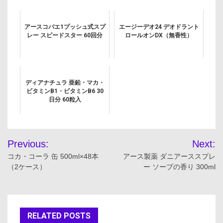
アースコバエ1プッシュ式スプ
エージーデオ24 デオドラント
レー スピードスター 60回分
ロールオンDX（無香性）
ディアナチュラ 亜鉛・マカ・
ビタミンB1・ビタミンB6 30
日分 60粒入
投
Previous:
Next:
稿
コカ・コーラ 缶 500ml×48本
アース製薬 ダニアーススプレ
（2ケース）
ー ソープの香り 300ml
ナ
ビ
ゲ
RELATED POSTS