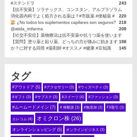
#ステンドラ
243
【抗不安薬】ソラナックス、コンスタン、アルプラゾラム
消化器内科でよく処方される薬は？#市販薬 #便秘薬 #
220
¿No todos los suplementos capilares son seguros?
218
@atida_mifarma
208
【社交不安症】薬物療法は抗不安薬や抗うつ薬を使います
【質問】塗り薬と貼り薬、どっちの方が痛みに効きます
198
か？に対する回答 #薬剤師 #オススメ #健康 #豆知識
145
タグ
#アウトドア
(5)
#アクセサリー
(3)
#ウィズペティ
(3)
#スイーツ
(4)
#ギフト
(3)
#サブスク
(3)
#ファッション
(3)
#ムームードメイン
(7)
# 体験談
(3)
#無添加
(3)
FX取引
(3)
オミクロン株
(26)
エレコム
(4)
オンラインショッピング
(5)
オンラインビジネス
(3)