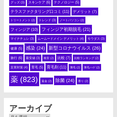
スキンケア
(6)
テクノロジー
(5)
グッズ
(3)
テラスファクタリング口コミ
(11)
デメリット
(7)
トリートメント
(2)
トレンド
(3)
ノートパソコン
(2)
フィンジア初期脱毛
(21)
フィンジア
(10)
ムームードメイン デメリット
(4)
マイナチュレ
(3)
モウダス
(3)
感染
(24)
新型コロナウイルス
(26)
健康
(5)
比較
(7)
旅行
(6)
最安値
(3)
格安
(2)
比較ランキング
(2)
育毛剤
(11)
育毛
(5)
災害対策
(4)
薄毛
(2)
薄毛ハゲ
(2)
薬
(823)
除菌
(24)
返金
(2)
香り
(2)
アーカイブ
ア