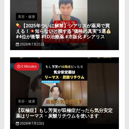
美容・健康
【2025年ついに解禁】シアリスが薬局で買
える！
知らないと損する“価格の真実”5選
#4位が衝撃 #ED治療薬 #市販化 #シアリス
2026年7月21日
0 Minutes
美容・健康
【双極症】もし芳賀が双極症だったら気分安定
薬はリーマス・炭酸リチウムを使います
2026年7月13日