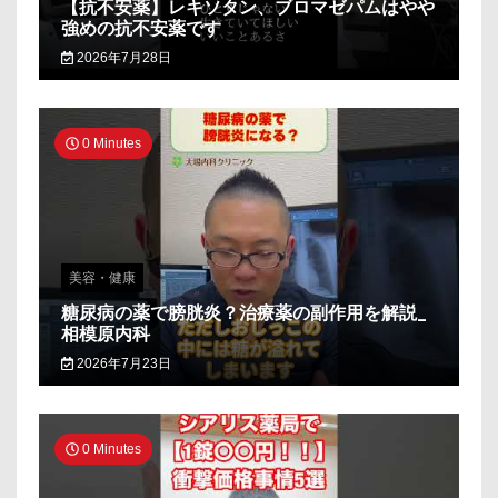
【抗不安薬】レキソタン、ブロマゼパムはやや
強めの抗不安薬です
2026年7月28日
0 Minutes
美容・健康
糖尿病の薬で膀胱炎？治療薬の副作用を解説_
相模原内科
2026年7月23日
0 Minutes