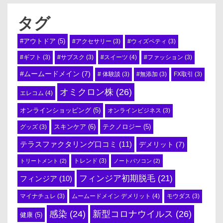
タグ
#アウトドア
(5)
#アクセサリー
(3)
#ウィズペティ
(3)
#スイーツ
(4)
#ギフト
(3)
#サブスク
(3)
#ファッション
(3)
#ムームードメイン
(7)
# 体験談
(3)
#無添加
(3)
FX取引
(3)
オミクロン株
(26)
エレコム
(4)
オンラインショッピング
(5)
オンラインビジネス
(3)
スキンケア
(6)
テクノロジー
(5)
グッズ
(3)
テラスファクタリング口コミ
(11)
デメリット
(7)
トリートメント
(2)
トレンド
(3)
ノートパソコン
(2)
フィンジア初期脱毛
(21)
フィンジア
(10)
ムームードメイン デメリット
(4)
マイナチュレ
(3)
モウダス
(3)
感染
(24)
新型コロナウイルス
(26)
健康
(5)