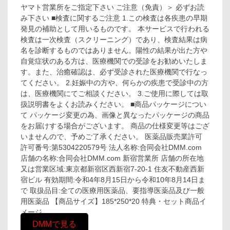
ヤマト営業所をご指定下さい ご注意（免責）＞ 必ずお読
み下さい ■検査に関するご注意 1.この検査は各疾患の早期
発見の補助として用いるものです。 本サービスで行われる
検査は一次検査（スクリーニング）であり、検査結果は病
名を診断するものではありません。陽性の結果が出た方や
自覚症状のある方は、医療機関での受診をお勧めいたしま
す。また、治癒確認は、必ず受診された医療機関で行なっ
てください。 2.妊娠中の方や、何らかの疾患で受診中の方
は、医療機関にてご相談ください。 3.ご使用に際しては取
扱説明書をよくお読みください。 ■商品パッケージについ
て パッケージ変更の為、画像と異なったパッケージの商品
をお届けする場合がございます。 商品の仕様変更等はござ
いませんので、予めご了承ください。 医薬品販売業許可
許可番号:第5304220579号 法人名称:合同会社DMM.com
店舗の名称:合同会社DMM.com 新宿営業所 店舗の所在地
又は営業区域:東京都新宿区西新宿7-20-1 住友不動産西新
宿ビル 有効期間:令和4年8月15日から令和10年8月14日ま
で 取扱品目:全ての医療用医薬品、要指導医薬品及び一般
用医薬品 【商品サイズ】185*250*20 特典・セット商品イ
メージ
DMMで見る