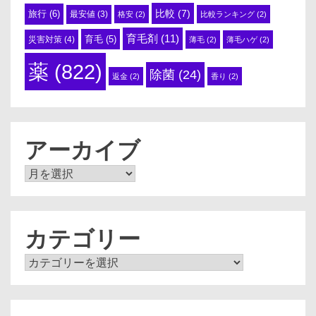
比較
(7)
旅行
(6)
最安値
(3)
格安
(2)
比較ランキング
(2)
育毛剤
(11)
育毛
(5)
災害対策
(4)
薄毛
(2)
薄毛ハゲ
(2)
薬
(822)
除菌
(24)
返金
(2)
香り
(2)
アーカイブ
ア
ー
カ
イ
ブ
カテゴリー
カ
テ
ゴ
リ