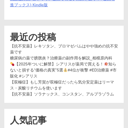
進ブックス) Kindle版
最近の投稿
【抗不安薬】レキソタン、ブロマゼパムはやや強めの抗不安
薬です
糖尿病の薬で膀胱炎？治療薬の副作用を解説_相模原内科
【2025年ついに解禁】シアリスが薬局で買える！
知ら
ないと損する“価格の真実”5選
#4位が衝撃 #ED治療薬 #市
販化 #シアリス
【双極症】もし芳賀が双極症だったら気分安定薬はリーマ
ス・炭酸リチウムを使います
【抗不安薬】ソラナックス、コンスタン、アルプラゾラム
人気記事