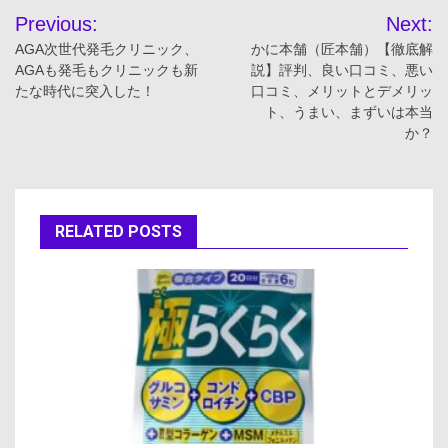
投
Previous:
Next:
稿
AGA次世代発毛クリニック、
かに本舗（匠本舗）【徹底解
AGAも発毛もクリニックも新
説】評判、良い口コミ、悪い
ナ
たな時代に突入した！
口コミ、メリットとデメリッ
ト、うまい、まずいは本当
ビ
か？
ゲ
ー
RELATED POSTS
シ
ョ
ン