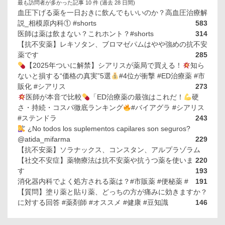
最も訪問者が多かった記事 10 件 (過去 28 日間)
血圧下げる薬を一日おきに飲んでもいいのか？高血圧治療解
説_相模原内科① #shorts
583
医師は薬は飲まない？これホント？#shorts
314
【抗不安薬】レキソタン、ブロマゼパムはやや強めの抗不安
薬です
285
【2025年ついに解禁】シアリスが薬局で買える！
知ら
ないと損する“価格の真実”5選
#4位が衝撃 #ED治療薬 #市
販化 #シアリス
273
医師が本音で比較
「ED治療薬の最強はこれだ！
硬
さ・持続・コスパ徹底ランキング
#バイアグラ #シアリス
#ステンドラ
243
¿No todos los suplementos capilares son seguros?
@atida_mifarma
229
【抗不安薬】ソラナックス、コンスタン、アルプラゾラム
【社交不安症】薬物療法は抗不安薬や抗うつ薬を使いま
220
す
193
消化器内科でよく処方される薬は？#市販薬 #便秘薬 #
191
【質問】塗り薬と貼り薬、どっちの方が痛みに効きますか？
に対する回答 #薬剤師 #オススメ #健康 #豆知識
146