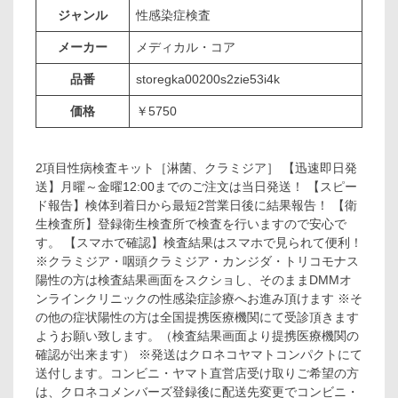
ジャンル
性感染症検査
メーカー
メディカル・コア
品番
storegka00200s2zie53i4k
価格
￥5750
2項目性病検査キット［淋菌、クラミジア］ 【迅速即日発
送】月曜～金曜12:00までのご注文は当日発送！ 【スピー
ド報告】検体到着日から最短2営業日後に結果報告！ 【衛
生検査所】登録衛生検査所で検査を行いますので安心で
す。 【スマホで確認】検査結果はスマホで見られて便利！
※クラミジア・咽頭クラミジア・カンジダ・トリコモナス
陽性の方は検査結果画面をスクショし、そのままDMMオ
ンラインクリニックの性感染症診療へお進み頂けます ※そ
の他の症状陽性の方は全国提携医療機関にて受診頂きます
ようお願い致します。（検査結果画面より提携医療機関の
確認が出来ます） ※発送はクロネコヤマトコンパクトにて
送付します。コンビニ・ヤマト直営店受け取りご希望の方
は、クロネコメンバーズ登録後に配送先変更でコンビニ・