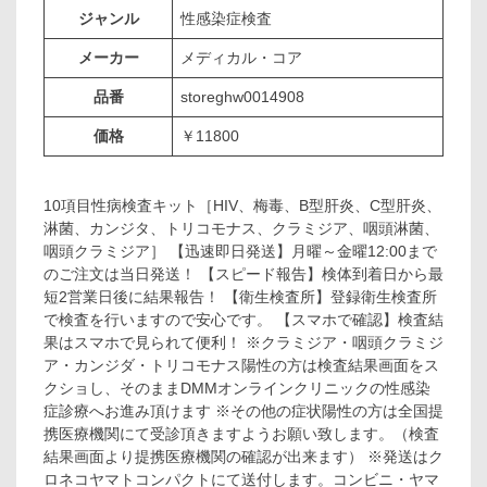
ジャンル
性感染症検査
メーカー
メディカル・コア
品番
storeghw0014908
価格
￥11800
10項目性病検査キット［HIV、梅毒、B型肝炎、C型肝炎、
淋菌、カンジタ、トリコモナス、クラミジア、咽頭淋菌、
咽頭クラミジア］ 【迅速即日発送】月曜～金曜12:00まで
のご注文は当日発送！ 【スピード報告】検体到着日から最
短2営業日後に結果報告！ 【衛生検査所】登録衛生検査所
で検査を行いますので安心です。 【スマホで確認】検査結
果はスマホで見られて便利！ ※クラミジア・咽頭クラミジ
ア・カンジダ・トリコモナス陽性の方は検査結果画面をス
クショし、そのままDMMオンラインクリニックの性感染
症診療へお進み頂けます ※その他の症状陽性の方は全国提
携医療機関にて受診頂きますようお願い致します。（検査
結果画面より提携医療機関の確認が出来ます） ※発送はク
ロネコヤマトコンパクトにて送付します。コンビニ・ヤマ