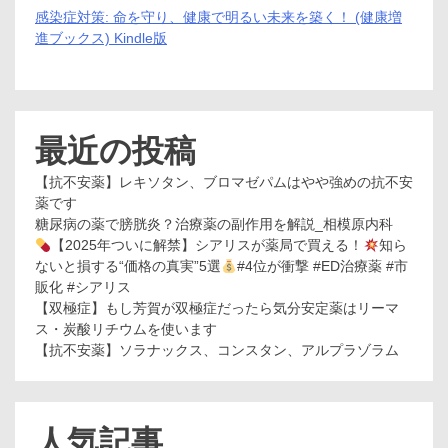
感染症対策: 命を守り、健康で明るい未来を築く！ (健康増
進ブックス) Kindle版
最近の投稿
【抗不安薬】レキソタン、ブロマゼパムはやや強めの抗不安
薬です
糖尿病の薬で膀胱炎？治療薬の副作用を解説_相模原内科
【2025年ついに解禁】シアリスが薬局で買える！
知ら
ないと損する“価格の真実”5選
#4位が衝撃 #ED治療薬 #市
販化 #シアリス
【双極症】もし芳賀が双極症だったら気分安定薬はリーマ
ス・炭酸リチウムを使います
【抗不安薬】ソラナックス、コンスタン、アルプラゾラム
人気記事