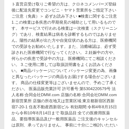
ト直営店受け取りご希望の方は、クロネコメンバーズ登録
後に配送先変更でコンビニ・ヤマト営業所をご指定下さい
ご注意（免責）＞ 必ずお読み下さい ■検査に関するご注意
1.この検査は各疾患の早期発見の補助として用いるもので
す。 本サービスで行われる検査は一次検査（スクリーニン
グ）であり、検査結果は病名を診断するものではありませ
ん。陽性の結果が出た方や自覚症状のある方は、医療機関
での受診をお勧めいたします。また、治癒確認は、必ず受
診された医療機関で行なってください。 2.妊娠中の方や、
何らかの疾患で受診中の方は、医療機関にてご相談くださ
い。 3.ご使用に際しては取扱説明書をよくお読みくださ
い。 ■商品パッケージについて パッケージ変更の為、画像
と異なったパッケージの商品をお届けする場合がございま
す。 商品の仕様変更等はございませんので、予めご了承く
ださい。 医薬品販売業許可 許可番号:第5304220579号 法
人名称:合同会社DMM.com 店舗の名称:合同会社DMM.com
新宿営業所 店舗の所在地又は営業区域:東京都新宿区西新
宿7-20-1 住友不動産西新宿ビル 有効期間:令和4年8月15日
から令和10年8月14日まで 取扱品目:全ての医療用医薬
品、要指導医薬品及び一般用医薬品 ご注文後のキャンセル
は原則、承っておりません。 事前に十分にご検討いただい