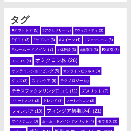
タグ
#アウトドア
(5)
#アクセサリー
(3)
#ウィズペティ
(3)
#スイーツ
(4)
#ギフト
(3)
#サブスク
(3)
#ファッション
(3)
#ムームードメイン
(7)
# 体験談
(3)
#無添加
(3)
FX取引
(3)
オミクロン株
(26)
エレコム
(4)
オンラインショッピング
(5)
オンラインビジネス
(3)
スキンケア
(6)
テクノロジー
(5)
グッズ
(3)
テラスファクタリング口コミ
(11)
デメリット
(7)
トリートメント
(2)
トレンド
(3)
ノートパソコン
(2)
フィンジア初期脱毛
(21)
フィンジア
(10)
ムームードメイン デメリット
(4)
マイナチュレ
(3)
モウダス
(3)