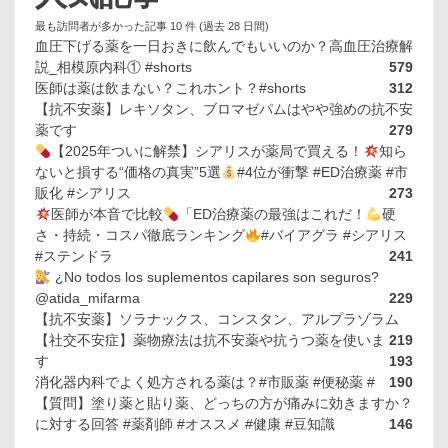
最も訪問者が多かった記事 10 件 (過去 28 日間)
血圧下げる薬を一日おきに飲んでもいいのか？高血圧治療解
説_相模原内科① #shorts
579
医師は薬は飲まない？これホント？#shorts
312
【抗不安薬】レキソタン、ブロマゼパムはやや強めの抗不安
薬です
279
【2025年ついに解禁】シアリスが薬局で買える！
知ら
ないと損する“価格の真実”5選
#4位が衝撃 #ED治療薬 #市
販化 #シアリス
273
医師が本音で比較
「ED治療薬の最強はこれだ！
硬
さ・持続・コスパ徹底ランキング
#バイアグラ #シアリス
#ステンドラ
241
¿No todos los suplementos capilares son seguros?
@atida_mifarma
229
【抗不安薬】ソラナックス、コンスタン、アルプラゾラム
【社交不安症】薬物療法は抗不安薬や抗うつ薬を使いま
219
す
193
消化器内科でよく処方される薬は？#市販薬 #便秘薬 #
190
【質問】塗り薬と貼り薬、どっちの方が痛みに効きますか？
に対する回答 #薬剤師 #オススメ #健康 #豆知識
146