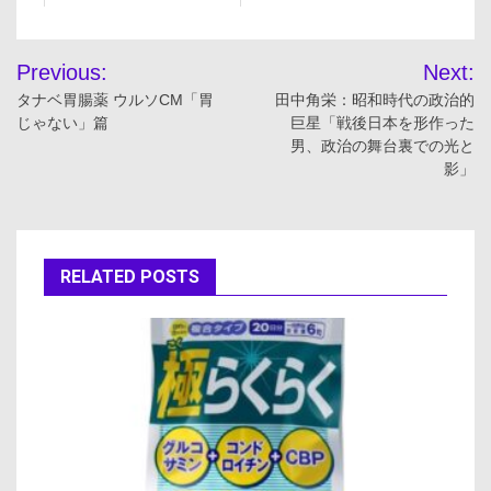
投
Previous:
Next:
稿
タナベ胃腸薬 ウルソCM「胃
田中角栄：昭和時代の政治的
じゃない」篇
巨星「戦後日本を形作った
ナ
男、政治の舞台裏での光と
影」
ビ
ゲ
ー
RELATED POSTS
シ
ョ
ン