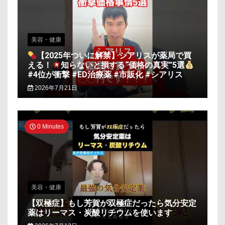
美容・健康
【2025年ついに解禁】シアリスが薬局で買
える！
知らないと損する“価格の真実”5選
#4位が衝撃 #ED治療薬 #市販化 #シアリス
2026年7月21日
0 Minutes
美容・健康
【双極症】もし芳賀が双極症だったら気分安定
薬はリーマス・炭酸リチウムを使います