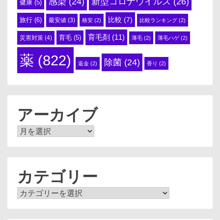
感染
(24)
新型コロナウイルス
(26)
健康
(5)
比較
(7)
旅行
(6)
最安値
(3)
格安
(2)
比較ランキング
(2)
育毛剤
(11)
育毛
(5)
災害対策
(4)
薄毛
(2)
薄毛ハゲ
(2)
薬
(822)
除菌
(24)
返金
(2)
香り
(2)
アーカイブ
ア
ー
カ
イ
ブ
カテゴリー
カ
テ
ゴ