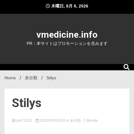
Skip
木曜日, 8月 6, 2026
to
content
vmedicine.info
PR：本サイトはプロモーションを含みます
Home
未分類
Stilys
Stilys
phi72110
2023年9月26日
in
未分類
- 1 Minute