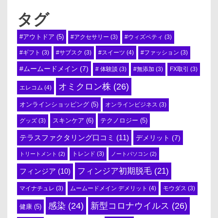
タグ
#アウトドア
(5)
#アクセサリー
(3)
#ウィズペティ
(3)
#スイーツ
(4)
#ギフト
(3)
#サブスク
(3)
#ファッション
(3)
#ムームードメイン
(7)
# 体験談
(3)
#無添加
(3)
FX取引
(3)
オミクロン株
(26)
エレコム
(4)
オンラインショッピング
(5)
オンラインビジネス
(3)
スキンケア
(6)
テクノロジー
(5)
グッズ
(3)
テラスファクタリング口コミ
(11)
デメリット
(7)
トリートメント
(2)
トレンド
(3)
ノートパソコン
(2)
フィンジア初期脱毛
(21)
フィンジア
(10)
ムームードメイン デメリット
(4)
マイナチュレ
(3)
モウダス
(3)
感染
(24)
新型コロナウイルス
(26)
健康
(5)