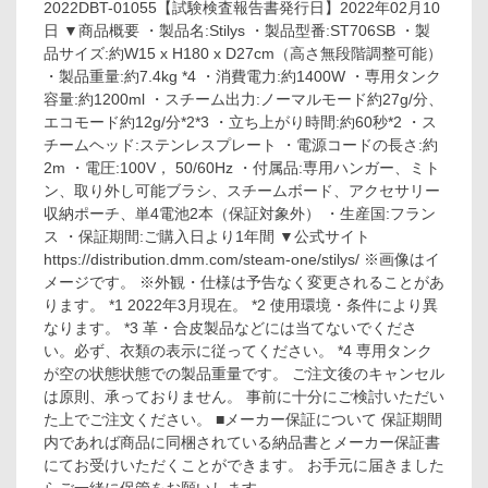
2022DBT-01055【試験検査報告書発行日】2022年02月10
日 ▼商品概要 ・製品名:Stilys ・製品型番:ST706SB ・製
品サイズ:約W15 x H180 x D27cm（高さ無段階調整可能）
・製品重量:約7.4kg *4 ・消費電力:約1400W ・専用タンク
容量:約1200ml ・スチーム出力:ノーマルモード約27g/分、
エコモード約12g/分*2*3 ・立ち上がり時間:約60秒*2 ・ス
チームヘッド:ステンレスプレート ・電源コードの長さ:約
2m ・電圧:100V， 50/60Hz ・付属品:専用ハンガー、ミト
ン、取り外し可能ブラシ、スチームボード、アクセサリー
収納ポーチ、単4電池2本（保証対象外） ・生産国:フラン
ス ・保証期間:ご購入日より1年間 ▼公式サイト
https://distribution.dmm.com/steam-one/stilys/ ※画像はイ
メージです。 ※外観・仕様は予告なく変更されることがあ
ります。 *1 2022年3月現在。 *2 使用環境・条件により異
なります。 *3 革・合皮製品などには当てないでくださ
い。必ず、衣類の表示に従ってください。 *4 専用タンク
が空の状態状態での製品重量です。 ご注文後のキャンセル
は原則、承っておりません。 事前に十分にご検討いただい
た上でご注文ください。 ■メーカー保証について 保証期間
内であれば商品に同梱されている納品書とメーカー保証書
にてお受けいただくことができます。 お手元に届きました
らご一緒に保管をお願いします。