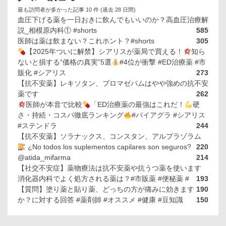
最も訪問者が多かった記事 10 件 (過去 28 日間)
血圧下げる薬を一日おきに飲んでもいいのか？高血圧治療解
説_相模原内科① #shorts
585
医師は薬は飲まない？これホント？#shorts
305
【2025年ついに解禁】シアリスが薬局で買える！
知ら
ないと損する“価格の真実”5選
#4位が衝撃 #ED治療薬 #市
販化 #シアリス
273
【抗不安薬】レキソタン、ブロマゼパムはやや強めの抗不安
薬です
262
医師が本音で比較
「ED治療薬の最強はこれだ！
硬
さ・持続・コスパ徹底ランキング
#バイアグラ #シアリス
#ステンドラ
244
【抗不安薬】ソラナックス、コンスタン、アルプラゾラム
¿No todos los suplementos capilares son seguros?
220
@atida_mifarma
214
【社交不安症】薬物療法は抗不安薬や抗うつ薬を使います
消化器内科でよく処方される薬は？#市販薬 #便秘薬 #
193
【質問】塗り薬と貼り薬、どっちの方が痛みに効きます
190
か？に対する回答 #薬剤師 #オススメ #健康 #豆知識
150