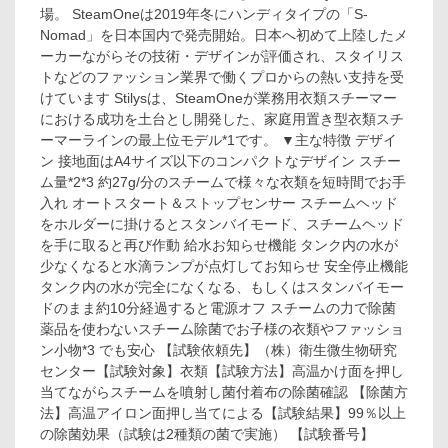
場。 SteamOneは2019年冬にハンディタイプの「S-
Nomad」を日本国内で発売開始。日本へ初めて上陸したメ
ーカーながらその技術・デザインが評価され、スタイリス
トなどのファッション業界で働くプロからの熱い支持を受
けています Stilysは、SteamOneが業務用衣類スチーマー
における成功を土台とし開発した、家庭用置き型衣類スチ
ーマーラインの最上位モデル*1です。 ▼主な特徴 デザイ
ン 接地面はA4サイズ以下のコンパクトなデザイン スチー
ム量*2*3 約27g/分のスチームで様々な衣類を短時間でお手
入れ オートスタート＆ストップセンサー スチームヘッド
をホルダーに掛けるとスタンバイモード、スチームヘッド
を手に取ると再び作動 給水お知らせ機能 タンク内の水が
少なくなると水滴ランプが点灯してお知らせ 安全停止機能
タンク内の水が完全になくなる、もしくはスタンバイモー
ドのまま約10分経過すると電源オフ スチームの力で除菌
薬品を使わないスチーム除菌でお子様の衣類やファッショ
ン小物*3 でも安心 【試験依頼先】（株）衛生微生物研究
センター【試験対象】衣類【試験方法】高温かけ面を押し
当てながらスチームを噴射し菌付着布の除菌確認 【除菌方
法】高温アイロン面押し当てによる【試験結果】99％以上
の除菌効果（試験は2種類の菌で実施） 【試験番号】