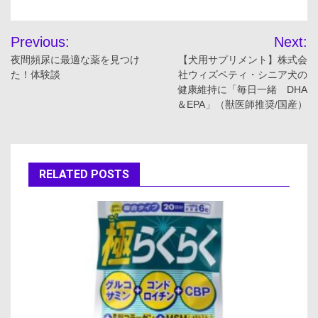
投
Previous:
Next:
稿
夜間頻尿に最適な薬を見つけ
【犬用サプリメント】株式会
た！体験談
社ウィズペティ・シニア犬の
ナ
健康維持に「毎日一緒 DHA
＆EPA」（獣医師推奨/国産）
ビ
ゲ
ー
RELATED POSTS
シ
ョ
ン