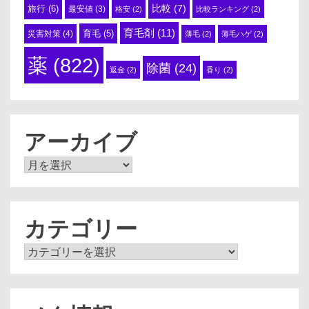
比較
(7)
旅行
(6)
最安値
(3)
格安
(2)
比較ランキング
(2)
育毛剤
(11)
育毛
(5)
災害対策
(4)
薄毛
(2)
薄毛ハゲ
(2)
薬
(822)
除菌
(24)
返金
(2)
香り
(2)
アーカイブ
ア
ー
カ
イ
ブ
カテゴリー
カ
テ
ゴ
リ
ー