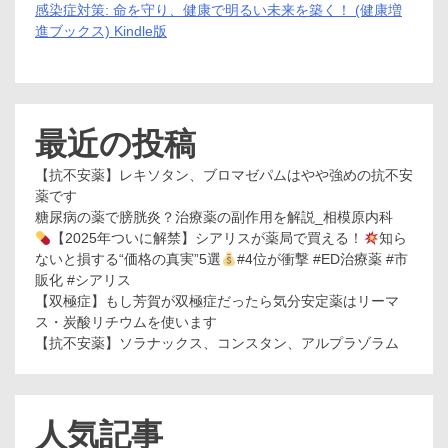
感染症対策: 命を守り、健康で明るい未来を築く！ (健康増
進ブックス) Kindle版
最近の投稿
【抗不安薬】レキソタン、ブロマゼパムはやや強めの抗不安
薬です
糖尿病の薬で膀胱炎？治療薬の副作用を解説_相模原内科
【2025年ついに解禁】シアリスが薬局で買える！
知ら
ないと損する“価格の真実”5選
#4位が衝撃 #ED治療薬 #市
販化 #シアリス
【双極症】もし芳賀が双極症だったら気分安定薬はリーマ
ス・炭酸リチウムを使います
【抗不安薬】ソラナックス、コンスタン、アルプラゾラム
人気記事