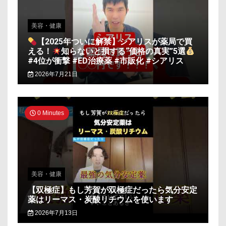
美容・健康
【2025年ついに解禁】シアリスが薬局で買
える！
知らないと損する“価格の真実”5選
#4位が衝撃 #ED治療薬 #市販化 #シアリス
2026年7月21日
0 Minutes
美容・健康
【双極症】もし芳賀が双極症だったら気分安定
薬はリーマス・炭酸リチウムを使います
2026年7月13日