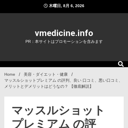
Skip
木曜日, 8月 6, 2026
to
content
vmedicine.info
PR：本サイトはプロモーションを含みます
Home
美容・ダイエット・健康
マッスルショットプレミアム の評判、良い 口コミ、悪い口コミ、
メリットとデメリットはどうなの？ 【徹底解説】
マッスルショット
プレミアム の評