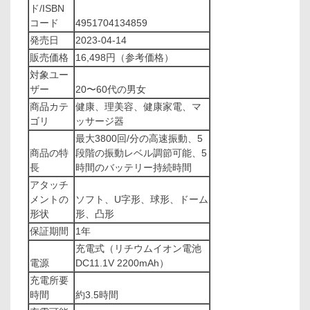
ド/ISBN
コード
4951704134859
発売日
2023-04-14
販売価格
16,498円（参考価格）
対象ユー
ザー
20〜60代の男女
商品カテ
健康、理美容、健康家電、マ
ゴリ
ッサージ器
最大3800回/分の高速振動、5
商品の特
段階の振動レベル調節可能、5
長
時間のバッテリー持続時間
アタッチ
メントの
ソフト、U字形、球形、ドーム
形状
形、凸形
保証期間
1年
充電式（リチウムイオン電池
電源
DC11.1V 2200mAh）
充電所要
時間
約3.5時間