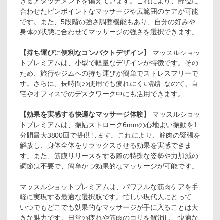
きるアタッチメントを備えています。これにより、部位に
合わせたピンポイントなマッサージや広範囲のケアが可能
です。また、5段階の強さ調整機能もあり、自分の好みや
身体の状態に合わせてマッサージの強さを選択できます。
【持ち運びに便利なコンパクトデザイン】
マッスルショッ
トプレミアムは、小型で軽量なデザインが特徴です。その
ため、旅行やジムへの持ち運びが簡単でストレスフリーで
す。さらに、長時間の使用でも疲れにくい設計なので、自
宅やオフィスでのデスクワーク中にも活用できます。
【効果を実感する快適なマッサージ体験】
マッスルショッ
トプレミアムは、振幅ストローク6mmの心地よい振動を1
分間最大3800回で提供します。これにより、筋肉の緊張を
解放し、身体全体をリラックスさせる効果を実感できま
す。また、筋膜リリースをする際の特殊な姿勢や力加減の
調節は不要で、簡単かつ効果的なマッサージが可能です。
マッスルショットプレミアムは、パワフルな筋肉ケアを手
軽に実現する最適な選択肢です。忙しい現代人にとって、
いつでもどこでも効果的なマッサージが手に入ることは大
きな魅力です。日常の疲れや筋肉のコリを解消し、快適な