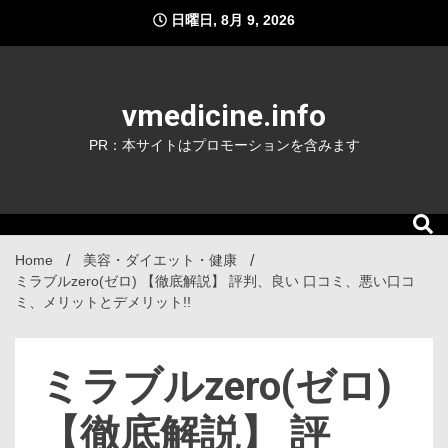
Skip
日曜日, 8月 9, 2026
to
content
vmedicine.info
PR：本サイトはプロモーションを含みます
Home
美容・ダイエット・健康
ミラブルzero(ゼロ) 【徹底解説】 評判、良い 口コミ、悪い口コ
ミ、メリットとデメリット!!
ミラブルzero(ゼロ)
【徹底解説】 評