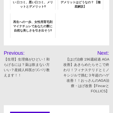
い 口コミ、悪い口コミ、メリ
デメリットはどうなの？ 【徹
ットとデメリット!!
底解説】
再生への一歩、女性用育毛剤
マイナチュレであなたの髪に
自然な美しさを引き出そう‼
投
Previous:
Next:
稿
【生理】生理痛がひどい！和
【はげ治療 196週経過 AGA
らげるには？薬は飲まない方
改善】あきらめたらそこで終
ナ
いい？産婦人科医がズバリ教
わり！フィナステリドとミノ
えます！！
キシジルで挑む３年超のハゲ
ビ
改善！！おっさんのAGA治
療・はげ改善【Fincarと
ゲ
FOLLICS】
ー
シ