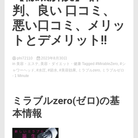
判、良い 口コミ、
悪い口コミ、メリッ
トとデメリット!!
phi72110
2023年8月30日
in
美容・エステ
,
美容・ダイエット・健康
Tagged
#MirableZero
,
#シ
ャワーヘッド
,
#水圧
,
#節水
,
#美容効果
,
ミラブルzero
,
ミラブルゼロ
- 1 Minute
ミラブルzero(ゼロ)の基
本情報