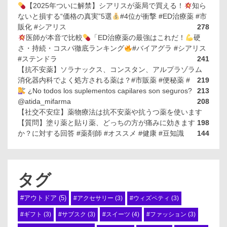
【2025年ついに解禁】シアリスが薬局で買える！
知ら
ないと損する“価格の真実”5選
#4位が衝撃 #ED治療薬 #市
販化 #シアリス
278
医師が本音で比較
「ED治療薬の最強はこれだ！
硬
さ・持続・コスパ徹底ランキング
#バイアグラ #シアリス
#ステンドラ
241
【抗不安薬】ソラナックス、コンスタン、アルプラゾラム
消化器内科でよく処方される薬は？#市販薬 #便秘薬 #
219
¿No todos los suplementos capilares son seguros?
213
@atida_mifarma
208
【社交不安症】薬物療法は抗不安薬や抗うつ薬を使います
【質問】塗り薬と貼り薬、どっちの方が痛みに効きます
198
か？に対する回答 #薬剤師 #オススメ #健康 #豆知識
144
タグ
#アウトドア
(5)
#アクセサリー
(3)
#ウィズペティ
(3)
#スイーツ
(4)
#ギフト
(3)
#サブスク
(3)
#ファッション
(3)