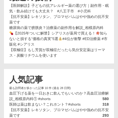
【医師解説】子どもの抗アレルギー薬の選び方｜副作用・眠
気・飲み続けても大丈夫？ #八王子市 #小児科
【抗不安薬】レキソタン、ブロマゼパムはやや強めの抗不安
薬です
糖尿病の薬で膀胱炎？治療薬の副作用を解説_相模原内科
【2025年ついに解禁】シアリスが薬局で買える！
知ら
ないと損する“価格の真実”5選
#4位が衝撃 #ED治療薬 #市
販化 #シアリス
【双極症】もし芳賀が双極症だったら気分安定薬はリーマ
ス・炭酸リチウムを使います
人気記事
最も訪問者が多かった記事 10 件 (過去 28 日間)
血圧下げる薬を一日おきに飲んでもいいのか？高血圧治療解
説_相模原内科① #shorts
580
医師は薬は飲まない？これホント？#shorts
318
【抗不安薬】レキソタン、ブロマゼパムはやや強めの抗不安
薬です
293