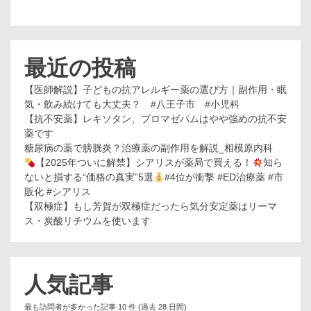
最近の投稿
【医師解説】子どもの抗アレルギー薬の選び方｜副作用・眠
気・飲み続けても大丈夫？ #八王子市 #小児科
【抗不安薬】レキソタン、ブロマゼパムはやや強めの抗不安
薬です
糖尿病の薬で膀胱炎？治療薬の副作用を解説_相模原内科
【2025年ついに解禁】シアリスが薬局で買える！
知ら
ないと損する“価格の真実”5選
#4位が衝撃 #ED治療薬 #市
販化 #シアリス
【双極症】もし芳賀が双極症だったら気分安定薬はリーマ
ス・炭酸リチウムを使います
人気記事
最も訪問者が多かった記事 10 件 (過去 28 日間)