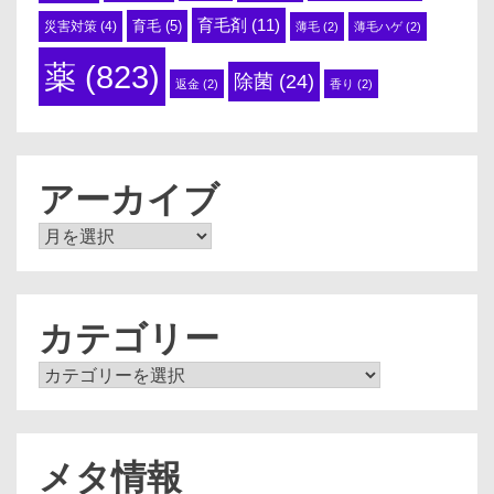
育毛剤
(11)
育毛
(5)
災害対策
(4)
薄毛
(2)
薄毛ハゲ
(2)
薬
(823)
除菌
(24)
返金
(2)
香り
(2)
アーカイブ
ア
ー
カ
イ
ブ
カテゴリー
カ
テ
ゴ
リ
ー
メタ情報