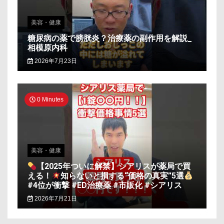
美容・健康
糖尿病の薬で膀胱炎？治療薬の副作用を解説_
相模原内科
2026年7月23日
0 Minutes
美容・健康
【2025年ついに解禁】シアリスが薬局で買
える！
知らないと損する“価格の真実”5選
#4位が衝撃 #ED治療薬 #市販化 #シアリス
2026年7月21日