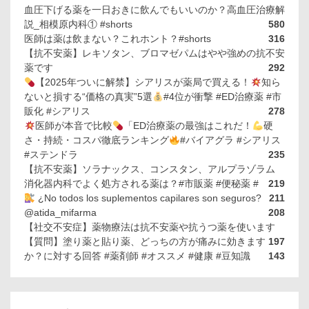
血圧下げる薬を一日おきに飲んでもいいのか？高血圧治療解
説_相模原内科① #shorts
580
医師は薬は飲まない？これホント？#shorts
316
【抗不安薬】レキソタン、ブロマゼパムはやや強めの抗不安
薬です
292
【2025年ついに解禁】シアリスが薬局で買える！
知ら
ないと損する“価格の真実”5選
#4位が衝撃 #ED治療薬 #市
販化 #シアリス
278
医師が本音で比較
「ED治療薬の最強はこれだ！
硬
さ・持続・コスパ徹底ランキング
#バイアグラ #シアリス
#ステンドラ
235
【抗不安薬】ソラナックス、コンスタン、アルプラゾラム
消化器内科でよく処方される薬は？#市販薬 #便秘薬 #
219
¿No todos los suplementos capilares son seguros?
211
@atida_mifarma
208
【社交不安症】薬物療法は抗不安薬や抗うつ薬を使います
【質問】塗り薬と貼り薬、どっちの方が痛みに効きます
197
か？に対する回答 #薬剤師 #オススメ #健康 #豆知識
143