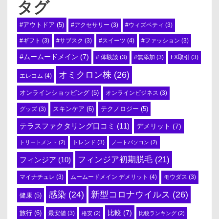
タグ
#アウトドア
(5)
#アクセサリー
(3)
#ウィズペティ
(3)
#スイーツ
(4)
#ギフト
(3)
#サブスク
(3)
#ファッション
(3)
#ムームードメイン
(7)
# 体験談
(3)
#無添加
(3)
FX取引
(3)
オミクロン株
(26)
エレコム
(4)
オンラインショッピング
(5)
オンラインビジネス
(3)
スキンケア
(6)
テクノロジー
(5)
グッズ
(3)
テラスファクタリング口コミ
(11)
デメリット
(7)
トリートメント
(2)
トレンド
(3)
ノートパソコン
(2)
フィンジア初期脱毛
(21)
フィンジア
(10)
ムームードメイン デメリット
(4)
マイナチュレ
(3)
モウダス
(3)
感染
(24)
新型コロナウイルス
(26)
健康
(5)
比較
(7)
旅行
(6)
最安値
(3)
格安
(2)
比較ランキング
(2)