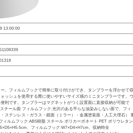
9 13:00:00
業
51108339
01318
ラー。フィルムフックで簡単に取り付けができ、タンブラーを浮かせて
ウォッシュを使用する際に使いやすいサイズ感のミニタンブラーです。
も便利です。タンブラーはマグネットがつく設置面に直接収納が可能で
・スチール面 フィルムフック:光沢のある平らな油染みしない面で、フィ
・ステンレス・ガラス・鏡面（ミラー）・金属塗装面・人工大理石） 
フィルムフック:ABS樹脂 スチール ポリカーボネート PET ポリウレタン
5×H5.5cm、フィルムフック:W7×D4×H7cm、収納時全