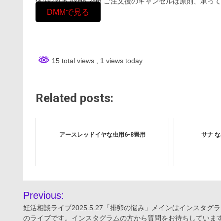
体:W7×D5.4×H8.2cm ご注文後のキャンセルは原則
DMMで見る
15 total views
, 1 views today
Related posts:
アースレッドイヤな虫用6-8畳用
サナ な
投
Previous:
稿
妊活相談ライブ2025.5.27「排卵の悩み」メインはインスタグ
のライブです。インスタグラムの方から質問をお待ちしていま