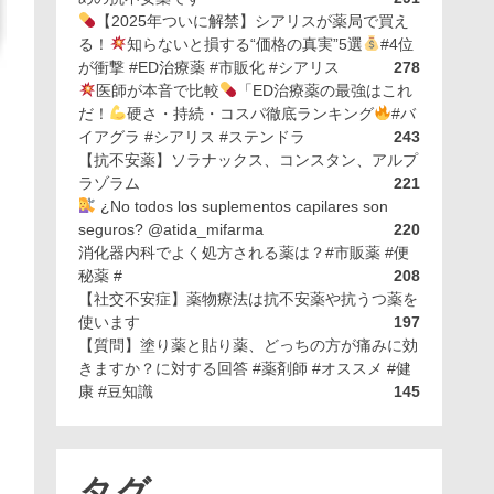
【2025年ついに解禁】シアリスが薬局で買え
る！
知らないと損する“価格の真実”5選
#4位
が衝撃 #ED治療薬 #市販化 #シアリス
278
医師が本音で比較
「ED治療薬の最強はこれ
だ！
硬さ・持続・コスパ徹底ランキング
#バ
イアグラ #シアリス #ステンドラ
243
【抗不安薬】ソラナックス、コンスタン、アルプ
ラゾラム
221
¿No todos los suplementos capilares son
seguros? @atida_mifarma
220
消化器内科でよく処方される薬は？#市販薬 #便
秘薬 #
208
【社交不安症】薬物療法は抗不安薬や抗うつ薬を
使います
197
【質問】塗り薬と貼り薬、どっちの方が痛みに効
きますか？に対する回答 #薬剤師 #オススメ #健
康 #豆知識
145
タグ