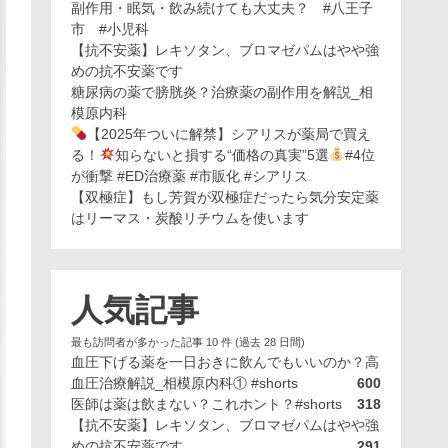
副作用・眠気・飲み続けても大丈夫？ #八王子
市 #小児科
【抗不安薬】レキソタン、ブロマゼパムはやや強
めの抗不安薬です
糖尿病の薬で膀胱炎？治療薬の副作用を解説_相
模原内科
【2025年ついに解禁】シアリスが薬局で買え
る！
知らないと損する“価格の真実”5選
#4位
が衝撃 #ED治療薬 #市販化 #シアリス
【双極症】もし芳賀が双極症だったら気分安定薬
はリーマス・炭酸リチウムを使います
人気記事
最も訪問者が多かった記事 10 件 (過去 28 日間)
血圧下げる薬を一日おきに飲んでもいいのか？高
血圧治療解説_相模原内科① #shorts
600
医師は薬は飲まない？これホント？#shorts
318
【抗不安薬】レキソタン、ブロマゼパムはやや強
めの抗不安薬です
291