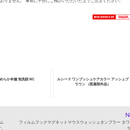
、承っておりません。 事前に十分にご検討いただいた上でご注文ください。
めらか本舗 泡洗顔 NC
ルシード ワンプッシュケアカラー アッシュブ
ラウン （医薬部外品）
N
ラム
フィルムフックマグネットマウスウォッシュタンブラー タワ
す。