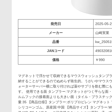
発売日
2025-05-2
メーカー
山崎実
品番
kw_25051
JANコード
49032081
価格
￥990
マグネットで浮かせて収納できるマウスウォッシュタンブ
納することができるのでぬめらず衛生的。うがいやマウス
ォーターサーバー横に取り付ければ薬やサプリを飲む際に
す。 使用できる面 タンブラー:マグネットがつく平らな面
ルムフックの接着面よりも大きい面（タイル・プラスチック
量:35 【商品仕様】タンブラー:ポリプロピレン マグネット 
シリコーンゴム、原産国:中国 【商品サイズ】タンブラー:W5×D