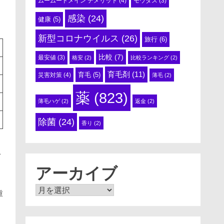
ムームードメイン デメリット
(4)
モウダス
(3)
感染
(24)
健康
(5)
新型コロナウイルス
(26)
旅行
(6)
比較
(7)
最安値
(3)
格安
(2)
比較ランキング
(2)
育毛剤
(11)
育毛
(5)
災害対策
(4)
薄毛
(2)
薬
(823)
薄毛ハゲ
(2)
返金
(2)
除菌
(24)
香り
(2)
収
ウ
アーカイブ
ア
重
ー
カ
イ