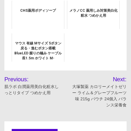
CHS薬用ボディソープ
メラノCC 薬用しみ対策美白化
粧水 つめかえ用
マウス 有線 Mサイズ 5ボタン
戻る・進むボタン搭載
BlueLED 握りの極み ケーブル
長1.5m ホワイト M-
XGM10UBWH/EC
投
Previous:
Next:
稿
肌ラボ 白潤薬用美白化粧水し
大塚製薬 カロリーメイトゼリ
っとりタイプ つめかえ用
ー ライム＆グレープフルーツ
ナ
味 215g パウチ 24個入 バラ
ンス栄養食
ビ
ゲ