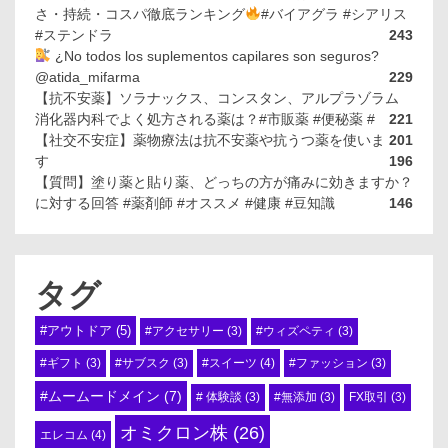
さ・持続・コスパ徹底ランキング
#バイアグラ #シアリス
#ステンドラ
243
¿No todos los suplementos capilares son seguros?
@atida_mifarma
229
【抗不安薬】ソラナックス、コンスタン、アルプラゾラム
消化器内科でよく処方される薬は？#市販薬 #便秘薬 #
221
【社交不安症】薬物療法は抗不安薬や抗うつ薬を使いま
201
す
196
【質問】塗り薬と貼り薬、どっちの方が痛みに効きますか？
に対する回答 #薬剤師 #オススメ #健康 #豆知識
146
タグ
#アウトドア
(5)
#アクセサリー
(3)
#ウィズペティ
(3)
#スイーツ
(4)
#ギフト
(3)
#サブスク
(3)
#ファッション
(3)
#ムームードメイン
(7)
# 体験談
(3)
#無添加
(3)
FX取引
(3)
オミクロン株
(26)
エレコム
(4)