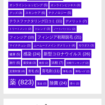
オンラインショッピング
(5)
オンラインビジネス
(3)
スキンケア
(6)
テクノロジー
(5)
グッズ
(3)
テラスファクタリング口コミ
(11)
デメリット
(7)
トリートメント
(2)
トレンド
(3)
ノートパソコン
(2)
フィンジア初期脱毛
(21)
フィンジア
(10)
ムームードメイン デメリット
(4)
マイナチュレ
(3)
モウダス
(3)
感染
(24)
新型コロナウイルス
(26)
健康
(5)
比較
(7)
旅行
(6)
最安値
(3)
格安
(2)
比較ランキング
(2)
育毛剤
(11)
育毛
(5)
災害対策
(4)
薄毛
(2)
薄毛ハゲ
(2)
薬
(823)
除菌
(24)
返金
(2)
香り
(2)