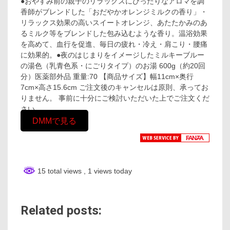
●おやすみ前の親子のリラックスにぴったりなアロマを調
香師がブレンドした「おだやかオレンジミルクの香り」・
リラックス効果の高いスイートオレンジ、あたたかみのあ
るミルク等をブレンドした包み込むような香り。温浴効果
を高めて、血行を促進、毎日の疲れ・冷え・肩こり・腰痛
に効果的。●夜のはじまりをイメージしたミルキーブルー
の湯色（乳青色系・にごりタイプ）のお湯 600g（約20回
分）医薬部外品 重量:70 【商品サイズ】幅11cm×奥行
7cm×高さ15.6cm ご注文後のキャンセルは原則、承ってお
りません。 事前に十分にご検討いただいた上でご注文くだ
さい。
DMMで見る
15 total views
, 1 views today
Related posts: