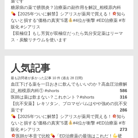
薬です
糖尿病の薬で膀胱炎？治療薬の副作用を解説_相模原内科
【2025年ついに解禁】シアリスが薬局で買える！
知ら
ないと損する“価格の真実”5選
#4位が衝撃 #ED治療薬 #市
販化 #シアリス
【双極症】もし芳賀が双極症だったら気分安定薬はリーマ
ス・炭酸リチウムを使います
人気記事
最も訪問者が多かった記事 10 件 (過去 28 日間)
血圧下げる薬を一日おきに飲んでもいいのか？高血圧治療解
説_相模原内科① #shorts
586
医師は薬は飲まない？これホント？#shorts
316
【抗不安薬】レキソタン、ブロマゼパムはやや強めの抗不安
薬です
286
【2025年ついに解禁】シアリスが薬局で買える！
知ら
ないと損する“価格の真実”5選
#4位が衝撃 #ED治療薬 #市
販化 #シアリス
273
医師が本音で比較
「ED治療薬の最強はこれだ！
硬