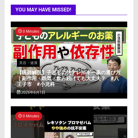
YOU MAY HAVE MISSED!
0 Minutes
美容・健康
【医師解説】子どもの抗アレルギー薬の選び方
｜副作用・眠気・飲み続けても大丈夫？ #八
王子市 #小児科
2026年8月7日
0 Minutes