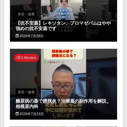
美容・健康
【抗不安薬】レキソタン、ブロマゼパムはやや
強めの抗不安薬です
2026年7月28日
0 Minutes
美容・健康
糖尿病の薬で膀胱炎？治療薬の副作用を解説_
相模原内科
2026年7月23日