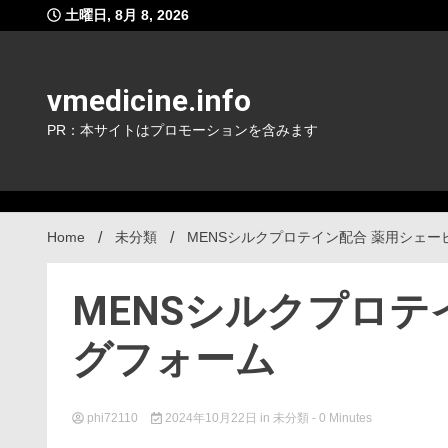
Skip
土曜日, 8月 8, 2026
to
content
vmedicine.info
PR：本サイトはプロモーションを含みます
Home
未分類
MENSシルクプロテイン配合 薬用シェー
MENSシルクプロテ
グフォーム
phi72110
2024年10月22日
in
未分類
- 0 Minutes