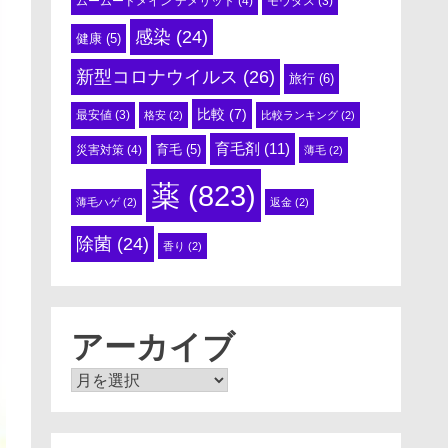
ムームードメイン デメリット
(4)
モウダス
(3)
感染
(24)
健康
(5)
新型コロナウイルス
(26)
旅行
(6)
比較
(7)
最安値
(3)
格安
(2)
比較ランキング
(2)
育毛剤
(11)
育毛
(5)
災害対策
(4)
薄毛
(2)
薬
(823)
薄毛ハゲ
(2)
返金
(2)
除菌
(24)
香り
(2)
アーカイブ
ア
ー
カ
イ