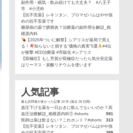
副作用・眠気・飲み続けても大丈夫？ #八王子
市 #小児科
【抗不安薬】レキソタン、ブロマゼパムはやや強
めの抗不安薬です
糖尿病の薬で膀胱炎？治療薬の副作用を解説_相
模原内科
【2025年ついに解禁】シアリスが薬局で買え
る！
知らないと損する“価格の真実”5選
#4位
が衝撃 #ED治療薬 #市販化 #シアリス
【双極症】もし芳賀が双極症だったら気分安定薬
はリーマス・炭酸リチウムを使います
人気記事
最も訪問者が多かった記事 10 件 (過去 28 日間)
血圧下げる薬を一日おきに飲んでもいいのか？高
血圧治療解説_相模原内科① #shorts
591
医師は薬は飲まない？これホント？#shorts
313
【抗不安薬】レキソタン、ブロマゼパムはやや強
めの抗不安薬です
288