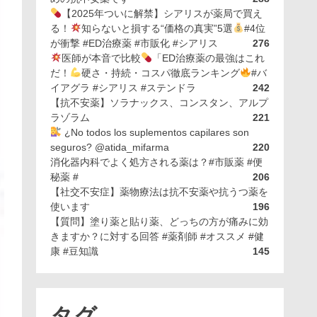
【2025年ついに解禁】シアリスが薬局で買え
る！
知らないと損する“価格の真実”5選
#4位
が衝撃 #ED治療薬 #市販化 #シアリス
276
医師が本音で比較
「ED治療薬の最強はこれ
だ！
硬さ・持続・コスパ徹底ランキング
#バ
イアグラ #シアリス #ステンドラ
242
【抗不安薬】ソラナックス、コンスタン、アルプ
ラゾラム
221
¿No todos los suplementos capilares son
seguros? @atida_mifarma
220
消化器内科でよく処方される薬は？#市販薬 #便
秘薬 #
206
【社交不安症】薬物療法は抗不安薬や抗うつ薬を
使います
196
【質問】塗り薬と貼り薬、どっちの方が痛みに効
きますか？に対する回答 #薬剤師 #オススメ #健
康 #豆知識
145
タグ