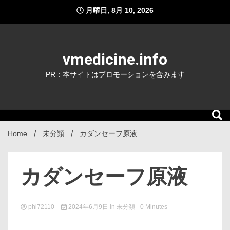
Skip
月曜日, 8月 10, 2026
to
content
vmedicine.info
PR：本サイトはプロモーションを含みます
Home
未分類
カダンセーフ原液
カダンセーフ原液
phi72110
2024年6月9日
in
未分類
- 0 Minutes