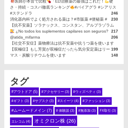
医師が本音で比較
「ED治療薬の最強はこれだ！
硬
さ・持続・コスパ徹底ランキング
#バイアグラ #シアリス
#ステンドラ
246
消化器内科でよく処方される薬は？#市販薬 #便秘薬 #
230
【抗不安薬】ソラナックス、コンスタン、アルプラゾラム
¿No todos los suplementos capilares son seguros?
217
@atida_mifarma
206
【社交不安症】薬物療法は抗不安薬や抗うつ薬を使います
【双極症】もし芳賀が双極症だったら気分安定薬はリー
199
マス・炭酸リチウムを使います
148
タグ
#アウトドア
(5)
#アクセサリー
(3)
#ウィズペティ
(3)
#スイーツ
(4)
#ギフト
(3)
#サブスク
(3)
#ファッション
(3)
#ムームードメイン
(7)
# 体験談
(3)
#無添加
(3)
FX取引
(3)
オミクロン株
(26)
エレコム
(4)