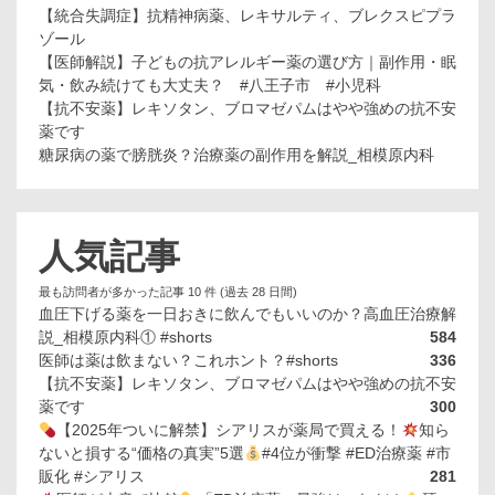
【統合失調症】抗精神病薬、レキサルティ、ブレクスピプラ
ゾール
【医師解説】子どもの抗アレルギー薬の選び方｜副作用・眠
気・飲み続けても大丈夫？ #八王子市 #小児科
【抗不安薬】レキソタン、ブロマゼパムはやや強めの抗不安
薬です
糖尿病の薬で膀胱炎？治療薬の副作用を解説_相模原内科
人気記事
最も訪問者が多かった記事 10 件 (過去 28 日間)
血圧下げる薬を一日おきに飲んでもいいのか？高血圧治療解
説_相模原内科① #shorts
584
医師は薬は飲まない？これホント？#shorts
336
【抗不安薬】レキソタン、ブロマゼパムはやや強めの抗不安
薬です
300
【2025年ついに解禁】シアリスが薬局で買える！
知ら
ないと損する“価格の真実”5選
#4位が衝撃 #ED治療薬 #市
販化 #シアリス
281