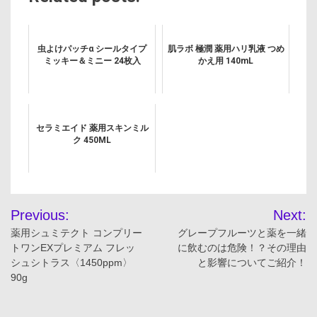
虫よけパッチα シールタイプ
肌ラボ 極潤 薬用ハリ乳液 つめ
ミッキー＆ミニー 24枚入
かえ用 140mL
セラミエイド 薬用スキンミル
ク 450ML
投
Previous:
Next:
稿
薬用シュミテクト コンプリー
グレープフルーツと薬を一緒
トワンEXプレミアム フレッ
に飲むのは危険！？その理由
ナ
シュシトラス〈1450ppm〉
と影響についてご紹介！
90g
ビ