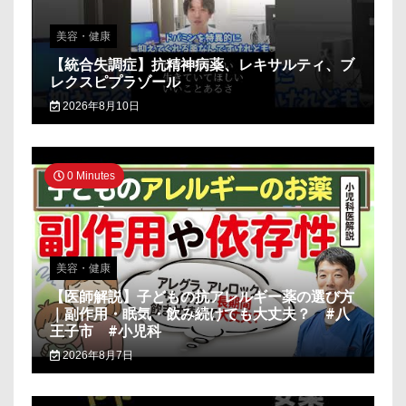
美容・健康
【統合失調症】抗精神病薬、レキサルティ、ブ
レクスピプラゾール
2026年8月10日
0 Minutes
美容・健康
【医師解説】子どもの抗アレルギー薬の選び方
｜副作用・眠気・飲み続けても大丈夫？ #八
王子市 #小児科
2026年8月7日