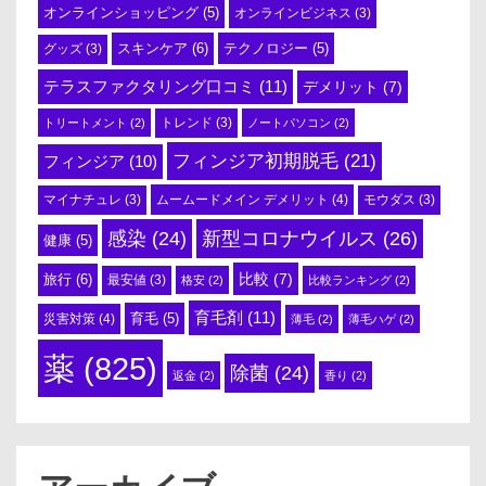
オンラインショッピング
(5)
オンラインビジネス
(3)
スキンケア
(6)
テクノロジー
(5)
グッズ
(3)
テラスファクタリング口コミ
(11)
デメリット
(7)
トリートメント
(2)
トレンド
(3)
ノートパソコン
(2)
フィンジア初期脱毛
(21)
フィンジア
(10)
ムームードメイン デメリット
(4)
マイナチュレ
(3)
モウダス
(3)
感染
(24)
新型コロナウイルス
(26)
健康
(5)
比較
(7)
旅行
(6)
最安値
(3)
格安
(2)
比較ランキング
(2)
育毛剤
(11)
育毛
(5)
災害対策
(4)
薄毛
(2)
薄毛ハゲ
(2)
薬
(825)
除菌
(24)
返金
(2)
香り
(2)