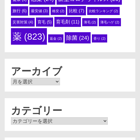
比較
(7)
旅行
(6)
最安値
(3)
格安
(2)
比較ランキング
(2)
育毛剤
(11)
育毛
(5)
災害対策
(4)
薄毛
(2)
薄毛ハゲ
(2)
薬
(823)
除菌
(24)
返金
(2)
香り
(2)
アーカイブ
ア
ー
カ
イ
ブ
カテゴリー
カ
テ
ゴ
リ