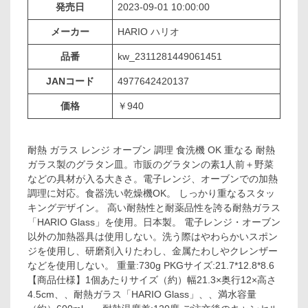
発売日
2023-09-01 10:00:00
メーカー
HARIO ハリオ
品番
kw_2311281449061451
JANコード
4977642420137
価格
￥940
耐熱 ガラス レンジ オーブン 調理 食洗機 OK 重なる 耐熱
ガラス製のグラタン皿。市販のグラタンの素1人前＋野菜
などの具材が入る大きさ。電子レンジ、オーブンでの加熱
調理に対応。食器洗い乾燥機OK。 しっかり重なるスタッ
キングデザイン。 高い耐熱性と耐薬品性を誇る耐熱ガラス
「HARIO Glass」を使用。日本製。 電子レンジ・オーブン
以外の加熱器具は使用しない。洗う際はやわらかいスポン
ジを使用し、研磨剤入りたわし、金属たわしやクレンザー
などを使用しない。 重量:730g PKGサイズ:21.7*12.8*8.6
【商品仕様】1個あたりサイズ（約）幅21.3×奥行12×高さ
4.5cm、、耐熱ガラス「HARIO Glass」、、満水容量