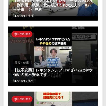
【医師解説】子どもの抗アレルギー薬の選び方
｜副作用・眠気・飲み続けても大丈夫？ #八
王子市 #小児科
2026年8月7日
0 Minutes
美容・健康
【抗不安薬】レキソタン、ブロマゼパムはやや
強めの抗不安薬です
2026年7月28日
0 Minutes