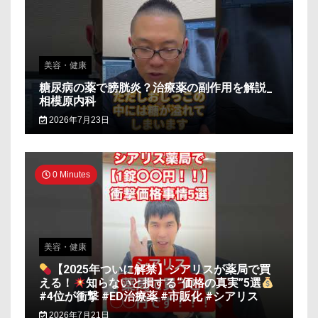
美容・健康
糖尿病の薬で膀胱炎？治療薬の副作用を解説_
相模原内科
2026年7月23日
0 Minutes
美容・健康
【2025年ついに解禁】シアリスが薬局で買
える！
知らないと損する“価格の真実”5選
#4位が衝撃 #ED治療薬 #市販化 #シアリス
2026年7月21日