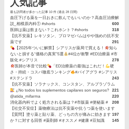
人気記事
最も訪問者が多かった記事 10 件 (過去 28 日間)
血圧下げる薬を一日おきに飲んでもいいのか？高血圧治療解
説_相模原内科① #shorts
600
医師は薬は飲まない？これホント？#shorts
318
【抗不安薬】レキソタン、ブロマゼパムはやや強めの抗不安
薬です
291
【2025年ついに解禁】シアリスが薬局で買える！
知ら
ないと損する“価格の真実”5選
#4位が衝撃 #ED治療薬 #市
販化 #シアリス
278
医師が本音で比較
「ED治療薬の最強はこれだ！
硬
さ・持続・コスパ徹底ランキング
#バイアグラ #シアリス
#ステンドラ
243
【抗不安薬】ソラナックス、コンスタン、アルプラゾラム
¿No todos los suplementos capilares son seguros?
221
@atida_mifarma
220
消化器内科でよく処方される薬は？#市販薬 #便秘薬 #
208
【社交不安症】薬物療法は抗不安薬や抗うつ薬を使います
【質問】塗り薬と貼り薬、どっちの方が痛みに効きます
197
か？に対する回答 #薬剤師 #オススメ #健康 #豆知識
145