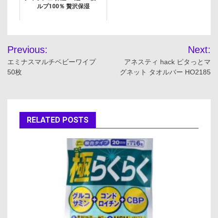
ルプ100％ 贅沢保湿
投
Previous:
Next:
稿
エミナスマルチベビーワイプ
アネスティ hack ピタっとマ
50枚
グネット タオルバー HO2185
ナ
ビ
ゲ
RELATED POSTS
ー
シ
ョ
ン