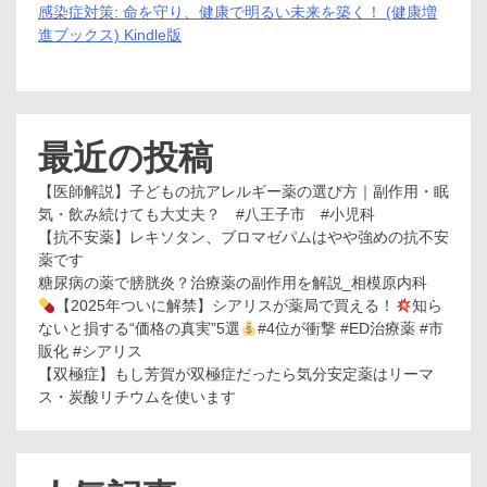
感染症対策: 命を守り、健康で明るい未来を築く！ (健康増
進ブックス) Kindle版
最近の投稿
【医師解説】子どもの抗アレルギー薬の選び方｜副作用・眠
気・飲み続けても大丈夫？ #八王子市 #小児科
【抗不安薬】レキソタン、ブロマゼパムはやや強めの抗不安
薬です
糖尿病の薬で膀胱炎？治療薬の副作用を解説_相模原内科
【2025年ついに解禁】シアリスが薬局で買える！
知ら
ないと損する“価格の真実”5選
#4位が衝撃 #ED治療薬 #市
販化 #シアリス
【双極症】もし芳賀が双極症だったら気分安定薬はリーマ
ス・炭酸リチウムを使います