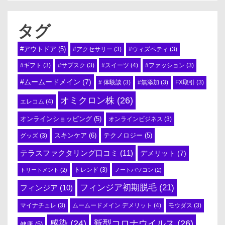
タグ
#アウトドア
(5)
#アクセサリー
(3)
#ウィズペティ
(3)
#スイーツ
(4)
#ギフト
(3)
#サブスク
(3)
#ファッション
(3)
#ムームードメイン
(7)
# 体験談
(3)
#無添加
(3)
FX取引
(3)
オミクロン株
(26)
エレコム
(4)
オンラインショッピング
(5)
オンラインビジネス
(3)
スキンケア
(6)
テクノロジー
(5)
グッズ
(3)
テラスファクタリング口コミ
(11)
デメリット
(7)
トリートメント
(2)
トレンド
(3)
ノートパソコン
(2)
フィンジア初期脱毛
(21)
フィンジア
(10)
ムームードメイン デメリット
(4)
マイナチュレ
(3)
モウダス
(3)
感染
(24)
新型コロナウイルス
(26)
健康
(5)