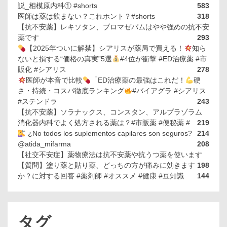
説_相模原内科① #shorts
583
医師は薬は飲まない？これホント？#shorts
318
【抗不安薬】レキソタン、ブロマゼパムはやや強めの抗不安
薬です
293
【2025年ついに解禁】シアリスが薬局で買える！
知ら
ないと損する“価格の真実”5選
#4位が衝撃 #ED治療薬 #市
販化 #シアリス
278
医師が本音で比較
「ED治療薬の最強はこれだ！
硬
さ・持続・コスパ徹底ランキング
#バイアグラ #シアリス
#ステンドラ
243
【抗不安薬】ソラナックス、コンスタン、アルプラゾラム
消化器内科でよく処方される薬は？#市販薬 #便秘薬 #
219
¿No todos los suplementos capilares son seguros?
214
@atida_mifarma
208
【社交不安症】薬物療法は抗不安薬や抗うつ薬を使います
【質問】塗り薬と貼り薬、どっちの方が痛みに効きます
198
か？に対する回答 #薬剤師 #オススメ #健康 #豆知識
144
タグ