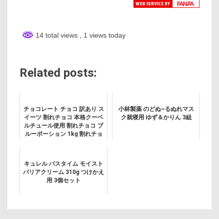
14 total views
, 1 views today
Related posts:
チョコレート チョコ 訳あり ス
小林製薬 のどぬ~るぬれマス
イーツ 割れチョコ 本格クーベ
ク就寝用 ゆず＆かりん 3組
ルチュール使用 割れチョコ ブ
ルーポーション 1kg 割れチョ
コレート チョコ クーベルチュ
ール 訳あり 業務用 製菓材料
板チョコ お...
キュレル バスタイム モイスト
バリアクリーム 310g つけかえ
用 3個セット
投