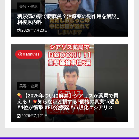
美容・健康
糖尿病の薬で膀胱炎？治療薬の副作用を解説_
相模原内科
2026年7月23日
0 Minutes
美容・健康
【2025年ついに解禁】シアリスが薬局で買
える！
知らないと損する“価格の真実”5選
#4位が衝撃 #ED治療薬 #市販化 #シアリス
2026年7月21日