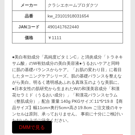
メーカー
クラシエホームプロダクツ
品番
kw_23101918031654
JANコード
4901417622440
価格
￥1111
●美白有効成分「高純度ビタミンC」と消炎成分「トラネキ
サム酸」のW有効成分の美白美容液●うるおいケアと同時
に肌の基礎バランスからケア。「お肌の変わり目」に着目
したターニングケアシリーズ。肌の基礎バランスを整えな
がら美白。明るく透明感あふれる真珠玉のような美肌に。
●日本女性の肌研究から生まれたWの和漢美容成分「和漢
花セラミド（うるおい成分）」「和漢花バランスセラム
（整肌成分）」配合 重量:140g PKGサイズ:11*5*19.8 【商
品サイズ】幅11cm×奥行5cm×高さ19.8cm ご注文後のキャ
ンセルは原則、承っておりません。 事前に十分にご検討い
ただいた上でご注文ください。
DMMで見る