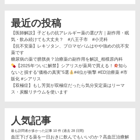
最近の投稿
【医師解説】子どもの抗アレルギー薬の選び方｜副作用・眠
気・飲み続けても大丈夫？ #八王子市 #小児科
【抗不安薬】レキソタン、ブロマゼパムはやや強めの抗不安
薬です
糖尿病の薬で膀胱炎？治療薬の副作用を解説_相模原内科
【2025年ついに解禁】シアリスが薬局で買える！
知ら
ないと損する“価格の真実”5選
#4位が衝撃 #ED治療薬 #市
販化 #シアリス
【双極症】もし芳賀が双極症だったら気分安定薬はリーマ
ス・炭酸リチウムを使います
人気記事
最も訪問者が多かった記事 10 件 (過去 28 日間)
血圧下げる薬を一日おきに飲んでもいいのか？高血圧治療解