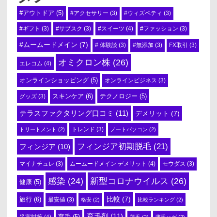
#アウトドア
(5)
#アクセサリー
(3)
#ウィズペティ
(3)
#スイーツ
(4)
#ギフト
(3)
#サブスク
(3)
#ファッション
(3)
#ムームードメイン
(7)
# 体験談
(3)
#無添加
(3)
FX取引
(3)
オミクロン株
(26)
エレコム
(4)
オンラインショッピング
(5)
オンラインビジネス
(3)
スキンケア
(6)
テクノロジー
(5)
グッズ
(3)
テラスファクタリング口コミ
(11)
デメリット
(7)
トリートメント
(2)
トレンド
(3)
ノートパソコン
(2)
フィンジア初期脱毛
(21)
フィンジア
(10)
ムームードメイン デメリット
(4)
マイナチュレ
(3)
モウダス
(3)
感染
(24)
新型コロナウイルス
(26)
健康
(5)
比較
(7)
旅行
(6)
最安値
(3)
格安
(2)
比較ランキング
(2)
育毛剤
(11)
育毛
(5)