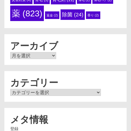
災害対策
(4)
薄毛
(2)
薄毛ハゲ
(2)
薬
(823)
除菌
(24)
返金
(2)
香り
(2)
アーカイブ
ア
ー
カ
イ
ブ
カテゴリー
カ
テ
ゴ
リ
ー
メタ情報
登録