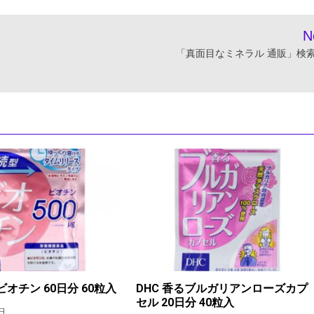
N
「真面目なミネラル 通販」検
ビオチン 60日分 60粒入
DHC 香るブルガリアンローズカプ
セル 20日分 40粒入
日