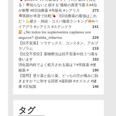
る！
知らないと損する“価格の真実”5選
#4位
が衝撃 #ED治療薬 #市販化 #シアリス
273
医師が本音で比較
「ED治療薬の最強はこれ
だ！
硬さ・持続・コスパ徹底ランキング
#バ
イアグラ #シアリス #ステンドラ
241
¿No todos los suplementos capilares son
seguros? @atida_mifarma
229
【抗不安薬】ソラナックス、コンスタン、アルプ
ラゾラム
219
【社交不安症】薬物療法は抗不安薬や抗うつ薬を
使います
193
消化器内科でよく処方される薬は？#市販薬 #便
秘薬 #
190
【質問】塗り薬と貼り薬、どっちの方が痛みに効
きますか？に対する回答 #薬剤師 #オススメ #健
康 #豆知識
146
タグ