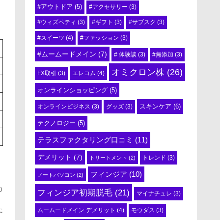
#アウトドア
(5)
#アクセサリー
(3)
#ウィズペティ
(3)
#ギフト
(3)
#サブスク
(3)
#スイーツ
(4)
#ファッション
(3)
#ムームードメイン
(7)
# 体験談
(3)
#無添加
(3)
オミクロン株
(26)
エレコム
(4)
FX取引
(3)
オンラインショッピング
(5)
スキンケア
(6)
オンラインビジネス
(3)
グッズ
(3)
テクノロジー
(5)
テラスファクタリング口コミ
(11)
デメリット
(7)
トリートメント
(2)
トレンド
(3)
】
フィンジア
(10)
ノートパソコン
(2)
カ
フィンジア初期脱毛
(21)
マイナチュレ
(3)
た
ムームードメイン デメリット
(4)
モウダス
(3)