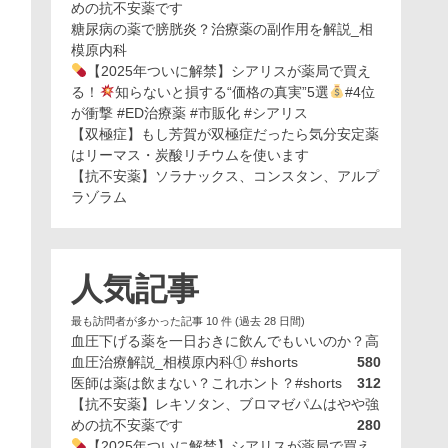
めの抗不安薬です
糖尿病の薬で膀胱炎？治療薬の副作用を解説_相
模原内科
【2025年ついに解禁】シアリスが薬局で買え
る！
知らないと損する“価格の真実”5選
#4位
が衝撃 #ED治療薬 #市販化 #シアリス
【双極症】もし芳賀が双極症だったら気分安定薬
はリーマス・炭酸リチウムを使います
【抗不安薬】ソラナックス、コンスタン、アルプ
ラゾラム
人気記事
最も訪問者が多かった記事 10 件 (過去 28 日間)
血圧下げる薬を一日おきに飲んでもいいのか？高
血圧治療解説_相模原内科① #shorts
580
医師は薬は飲まない？これホント？#shorts
312
【抗不安薬】レキソタン、ブロマゼパムはやや強
めの抗不安薬です
280
【2025年ついに解禁】シアリスが薬局で買え