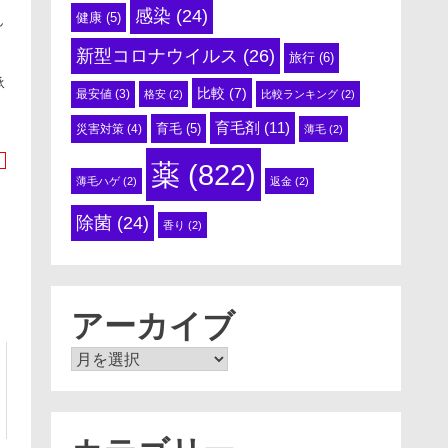
感染
(24)
健康
(5)
ん
新型コロナウイルス
(26)
旅行
(6)
承
比較
(7)
最安値
(3)
格安
(2)
比較ランキング
(2)
育毛剤
(11)
育毛
(5)
災害対策
(4)
薄毛
(2)
薬
(822)
薄毛ハゲ
(2)
返金
(2)
除菌
(24)
香り
(2)
アーカイブ
ア
ー
カ
イ
ブ