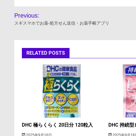
投
Previous:
稿
スギスマホでお薬-処方せん送信・お薬手帳アプリ
ナ
ビ
RELATED POSTS
ゲ
ー
シ
ョ
ン
DHC 極らくらく 20日分 120粒入
DHC 持続型
2025年9月16日
2025年9月16