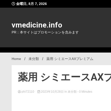
Skip
金曜日, 8月 7, 2026
to
content
vmedicine.info
PR：本サイトはプロモーションを含みます
Home
未分類
薬用 シミエースAXプレミアム
薬用 シミエースAX
phi72110
2023年10月28日
in
未分類
- 0 Minutes