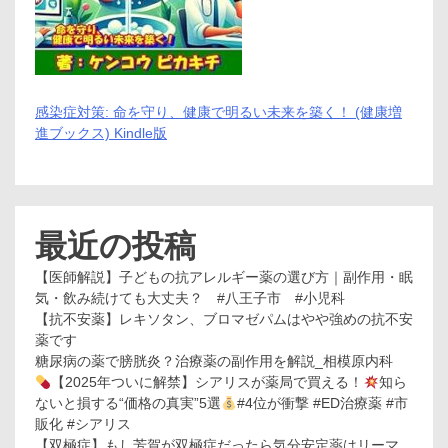
感染症対策: 命を守り、健康で明るい未来を築く！ (健康増
進ブックス) Kindle版
最近の投稿
【医師解説】子どもの抗アレルギー薬の選び方｜副作用・眠
気・飲み続けても大丈夫？ #八王子市 #小児科
【抗不安薬】レキソタン、ブロマゼパムはやや強めの抗不安
薬です
糖尿病の薬で膀胱炎？治療薬の副作用を解説_相模原内科
【2025年ついに解禁】シアリスが薬局で買える！
知ら
ないと損する“価格の真実”5選
#4位が衝撃 #ED治療薬 #市
販化 #シアリス
【双極症】もし芳賀が双極症だったら気分安定薬はリーマ