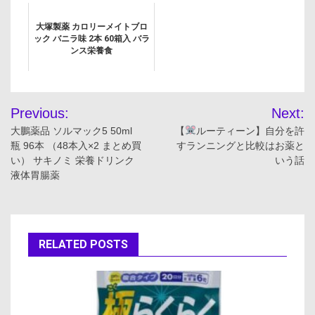
診察券 保険証 お薬手帳 エコー
写真 ...
大塚製薬 カロリーメイトブロ
ック バニラ味 2本 60箱入 バラ
ンス栄養食
投
Previous:
Next:
稿
大鵬薬品 ソルマック5 50ml
【
ルーティーン】自分を許
瓶 96本 （48本入×2 まとめ買
すランニングと比較はお薬と
ナ
い） サキノミ 栄養ドリンク
いう話
液体胃腸薬
ビ
ゲ
ー
RELATED POSTS
シ
ョ