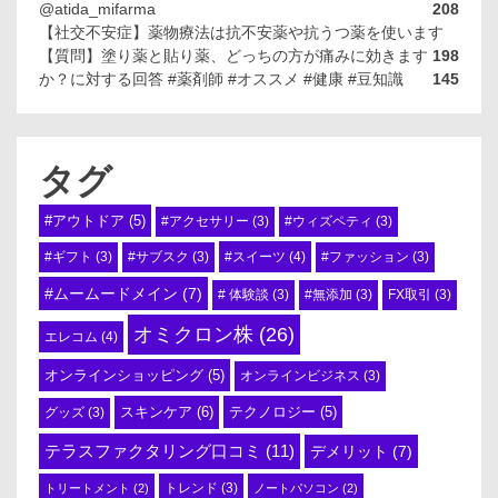
@atida_mifarma
208
【社交不安症】薬物療法は抗不安薬や抗うつ薬を使います
【質問】塗り薬と貼り薬、どっちの方が痛みに効きます
198
か？に対する回答 #薬剤師 #オススメ #健康 #豆知識
145
タグ
#アウトドア
(5)
#アクセサリー
(3)
#ウィズペティ
(3)
#スイーツ
(4)
#ギフト
(3)
#サブスク
(3)
#ファッション
(3)
#ムームードメイン
(7)
# 体験談
(3)
#無添加
(3)
FX取引
(3)
オミクロン株
(26)
エレコム
(4)
オンラインショッピング
(5)
オンラインビジネス
(3)
スキンケア
(6)
テクノロジー
(5)
グッズ
(3)
テラスファクタリング口コミ
(11)
デメリット
(7)
トリートメント
(2)
トレンド
(3)
ノートパソコン
(2)