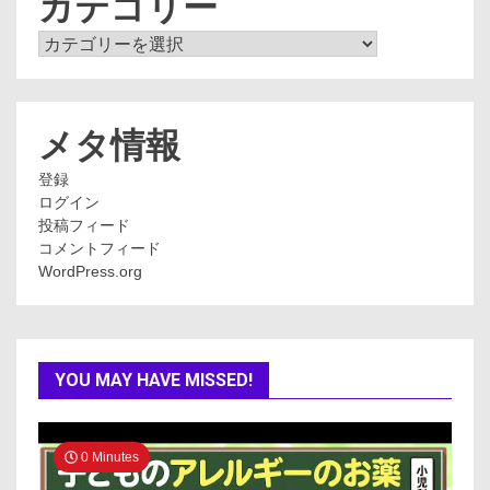
カテゴリー
カ
テ
ゴ
リ
ー
メタ情報
登録
ログイン
投稿フィード
コメントフィード
WordPress.org
YOU MAY HAVE MISSED!
0 Minutes