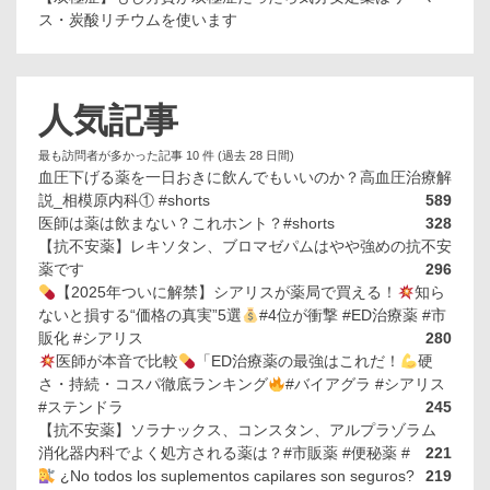
ス・炭酸リチウムを使います
人気記事
最も訪問者が多かった記事 10 件 (過去 28 日間)
血圧下げる薬を一日おきに飲んでもいいのか？高血圧治療解
説_相模原内科① #shorts
589
医師は薬は飲まない？これホント？#shorts
328
【抗不安薬】レキソタン、ブロマゼパムはやや強めの抗不安
薬です
296
【2025年ついに解禁】シアリスが薬局で買える！
知ら
ないと損する“価格の真実”5選
#4位が衝撃 #ED治療薬 #市
販化 #シアリス
280
医師が本音で比較
「ED治療薬の最強はこれだ！
硬
さ・持続・コスパ徹底ランキング
#バイアグラ #シアリス
#ステンドラ
245
【抗不安薬】ソラナックス、コンスタン、アルプラゾラム
消化器内科でよく処方される薬は？#市販薬 #便秘薬 #
221
¿No todos los suplementos capilares son seguros?
219