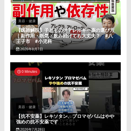
美容・健康
【医師解説】子どもの抗アレルギー薬の選び方
｜副作用・眠気・飲み続けても大丈夫？ #八
王子市 #小児科
2026年8月7日
0 Minutes
美容・健康
【抗不安薬】レキソタン、ブロマゼパムはやや
強めの抗不安薬です
2026年7月28日