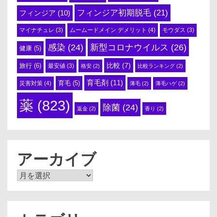
フィンジア初期脱毛
(21)
フィンジア
(10)
ムームードメイン デメリット
(4)
マイナチュレ
(3)
モウダス
(3)
感染
(24)
新型コロナウイルス
(26)
健康
(5)
比較
(7)
旅行
(6)
最安値
(3)
格安
(2)
比較ランキング
(2)
育毛剤
(11)
育毛
(5)
災害対策
(4)
薄毛
(2)
薄毛ハゲ
(2)
薬
(823)
除菌
(24)
返金
(2)
香り
(2)
アーカイブ
ア
ー
カ
イ
ブ