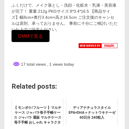
ふくだけで、メイク落とし・洗顔・化粧水・乳液・美容液
が完了！ 重量:212g PKGサイズ:8*3.4*16.5 【商品サイ
ズ】幅8cm×奥行3.4cm×高さ16.5cm ご注文後のキャンセ
ルは原則、承っておりません。 事前に十分にご検討いただ
いた上でご注文ください。
DMMで見る
17 total views
, 1 views today
Related posts:
【 モンポケ/フルーツ 】マルチ
ディアナチュラスタイル
ケース ジャバラ母子手帳ケー
EPA×DHA＋ナットウキナーゼ
ス ジャバラ 通販 マルチケース
60日分 240粒入
母子手帳 おしゃれ キャラクタ
ー ミニオン MINION かわいい