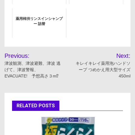
薬用柿渋リンスインシャンプ
ー 詰替
投
Previous:
Next:
稿
津波観測、津波避難、津波 逃
キレイキレイ薬用泡ハンドソ
げて、津波警報、
ープ つめかえ用大型サイズ
ナ
EVACUATE! 予想高さ３m⁉
450ml
ビ
ゲ
RELATED POSTS
ー
シ