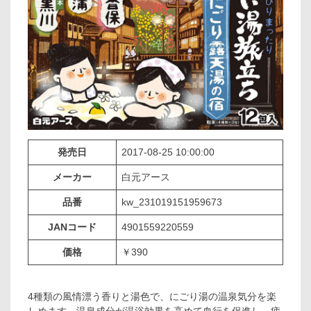
発売日
2017-08-25 10:00:00
メーカー
白元アース
品番
kw_231019151959673
JANコード
4901559220559
価格
￥390
4種類の風情漂う香りと湯色で、にごり湯の温泉気分を楽
しめます。温泉成分が温浴効果を高めて血行を促進し、疲