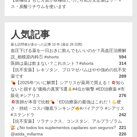
【双極症】もし芳賀が双極症だったら気分安定薬はリーマ
ス・炭酸リチウムを使います
人気記事
最も訪問者が多かった記事 10 件 (過去 28 日間)
血圧下げる薬を一日おきに飲んでもいいのか？高血圧治療解
説_相模原内科① #shorts
594
医師は薬は飲まない？これホント？#shorts
314
【抗不安薬】レキソタン、ブロマゼパムはやや強めの抗不安
薬です
289
【2025年ついに解禁】シアリスが薬局で買える！
知ら
ないと損する“価格の真実”5選
#4位が衝撃 #ED治療薬 #市
販化 #シアリス
276
医師が本音で比較
「ED治療薬の最強はこれだ！
硬
さ・持続・コスパ徹底ランキング
#バイアグラ #シアリス
#ステンドラ
242
【抗不安薬】ソラナックス、コンスタン、アルプラゾラム
¿No todos los suplementos capilares son seguros?
221
@atida_mifarma
220