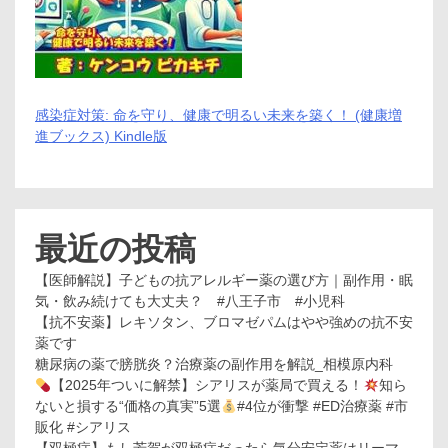
感染症対策: 命を守り、健康で明るい未来を築く！ (健康増
進ブックス) Kindle版
最近の投稿
【医師解説】子どもの抗アレルギー薬の選び方｜副作用・眠
気・飲み続けても大丈夫？ #八王子市 #小児科
【抗不安薬】レキソタン、ブロマゼパムはやや強めの抗不安
薬です
糖尿病の薬で膀胱炎？治療薬の副作用を解説_相模原内科
【2025年ついに解禁】シアリスが薬局で買える！
知ら
ないと損する“価格の真実”5選
#4位が衝撃 #ED治療薬 #市
販化 #シアリス