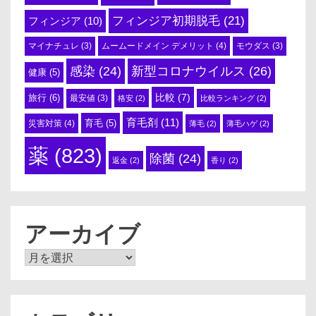
フィンジア初期脱毛
(21)
フィンジア
(10)
ムームードメイン デメリット
(4)
マイナチュレ
(3)
モウダス
(3)
感染
(24)
新型コロナウイルス
(26)
健康
(5)
比較
(7)
旅行
(6)
最安値
(3)
格安
(2)
比較ランキング
(2)
育毛剤
(11)
育毛
(5)
災害対策
(4)
薄毛
(2)
薄毛ハゲ
(2)
薬
(823)
除菌
(24)
返金
(2)
香り
(2)
アーカイブ
ア
ー
カ
イ
ブ