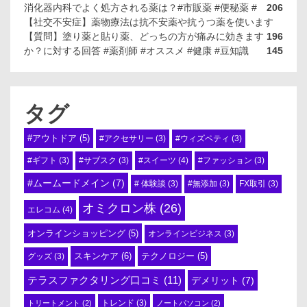
消化器内科でよく処方される薬は？#市販薬 #便秘薬 #
206
【社交不安症】薬物療法は抗不安薬や抗うつ薬を使います
【質問】塗り薬と貼り薬、どっちの方が痛みに効きます
196
か？に対する回答 #薬剤師 #オススメ #健康 #豆知識
145
タグ
#アウトドア
(5)
#アクセサリー
(3)
#ウィズペティ
(3)
#スイーツ
(4)
#ギフト
(3)
#サブスク
(3)
#ファッション
(3)
#ムームードメイン
(7)
# 体験談
(3)
#無添加
(3)
FX取引
(3)
オミクロン株
(26)
エレコム
(4)
オンラインショッピング
(5)
オンラインビジネス
(3)
スキンケア
(6)
テクノロジー
(5)
グッズ
(3)
テラスファクタリング口コミ
(11)
デメリット
(7)
トリートメント
(2)
トレンド
(3)
ノートパソコン
(2)