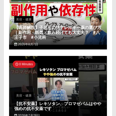
美容・健康
【医師解説】子どもの抗アレルギー薬の選び方
｜副作用・眠気・飲み続けても大丈夫？ #八
王子市 #小児科
2026年8月7日
0 Minutes
美容・健康
【抗不安薬】レキソタン、ブロマゼパムはやや
強めの抗不安薬です
2026年7月28日