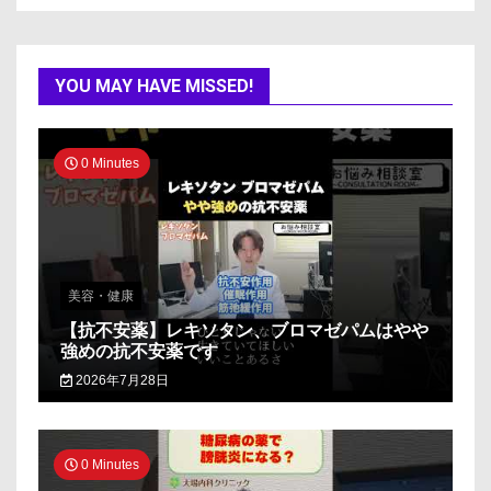
YOU MAY HAVE MISSED!
0 Minutes
美容・健康
【抗不安薬】レキソタン、ブロマゼパムはやや
強めの抗不安薬です
2026年7月28日
0 Minutes