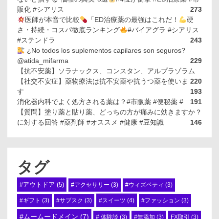
販化 #シアリス
273
医師が本音で比較
「ED治療薬の最強はこれだ！
硬
さ・持続・コスパ徹底ランキング
#バイアグラ #シアリス
#ステンドラ
243
¿No todos los suplementos capilares son seguros?
@atida_mifarma
229
【抗不安薬】ソラナックス、コンスタン、アルプラゾラム
【社交不安症】薬物療法は抗不安薬や抗うつ薬を使いま
220
す
193
消化器内科でよく処方される薬は？#市販薬 #便秘薬 #
191
【質問】塗り薬と貼り薬、どっちの方が痛みに効きますか？
に対する回答 #薬剤師 #オススメ #健康 #豆知識
146
タグ
#アウトドア
(5)
#アクセサリー
(3)
#ウィズペティ
(3)
#スイーツ
(4)
#ギフト
(3)
#サブスク
(3)
#ファッション
(3)
#ムームードメイン
(7)
# 体験談
(3)
#無添加
(3)
FX取引
(3)