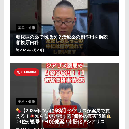
美容・健康
糖尿病の薬で膀胱炎？治療薬の副作用を解説_
相模原内科
2026年7月23日
0 Minutes
美容・健康
【2025年ついに解禁】シアリスが薬局で買
える！
知らないと損する“価格の真実”5選
#4位が衝撃 #ED治療薬 #市販化 #シアリス