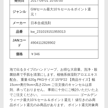
発売日
2017-09-01 10:00:00
GWセール最大10％セール＆ポイント還
ジャンル
元！
メーカー
日本合成洗剤
品番
kw_231019151959313
JANコー
4904112828902
ド
価格
￥346
泡で出るタイプのハンドソープ。お得な大容量。洗浄・殺
菌効果で手肌を清潔にします。植物系保湿剤アロエエキス
配合。 重量:620g PKGサイズ:15*9*22 【商品サイズ】幅
15cm×奥行9cm×高さ22cm ご注文後のキャンセルは原
則、承っておりません。 事前に十分にご検討いただいた上
でご注文ください。 ———————————- ゴールデン
ウィーク最大10％セール＆ポイント還元！ 値引きのみ商
品ポイント還元のみ商品があります。 ポイント還元対象商