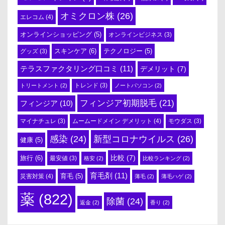
オミクロン株
(26)
エレコム
(4)
オンラインショッピング
(5)
オンラインビジネス
(3)
スキンケア
(6)
テクノロジー
(5)
グッズ
(3)
テラスファクタリング口コミ
(11)
デメリット
(7)
トリートメント
(2)
トレンド
(3)
ノートパソコン
(2)
フィンジア初期脱毛
(21)
フィンジア
(10)
ムームードメイン デメリット
(4)
マイナチュレ
(3)
モウダス
(3)
感染
(24)
新型コロナウイルス
(26)
健康
(5)
比較
(7)
旅行
(6)
最安値
(3)
格安
(2)
比較ランキング
(2)
育毛剤
(11)
育毛
(5)
災害対策
(4)
薄毛
(2)
薄毛ハゲ
(2)
薬
(822)
除菌
(24)
返金
(2)
香り
(2)