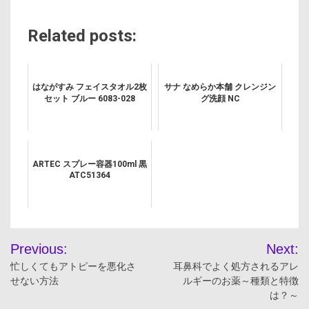
Related posts:
はながすみ フェイスタオル2枚
サナ なめらか本舗 クレンジン
セット ブルー 6083-028
グ洗顔 NC
ARTEC スプレー容器100ml 黒
ATC51364
投
Previous:
Next:
稿
忙しくてもアトピーを悪化さ
耳鼻科でよく処方されるアレ
せない方法
ルギーのお薬～種類と特徴
ナ
は？～