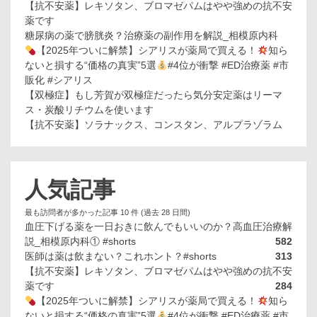
【抗不安薬】レキソタン、ブロマゼパムはやや強めの抗不安
薬です
糖尿病の薬で膀胱炎？治療薬の副作用を解説_相模原内科
【2025年ついに解禁】シアリスが薬局で買える！
知ら
ないと損する“価格の真実”5選
#4位が衝撃 #ED治療薬 #市
販化 #シアリス
【双極症】もし芳賀が双極症だったら気分安定薬はリーマ
ス・炭酸リチウムを使います
【抗不安薬】ソラナックス、コンスタン、アルプラゾラム
人気記事
最も訪問者が多かった記事 10 件 (過去 28 日間)
血圧下げる薬を一日おきに飲んでもいいのか？高血圧治療解
説_相模原内科① #shorts
582
医師は薬は飲まない？これホント？#shorts
313
【抗不安薬】レキソタン、ブロマゼパムはやや強めの抗不安
薬です
284
【2025年ついに解禁】シアリスが薬局で買える！
知ら
ないと損する“価格の真実”5選
#4位が衝撃 #ED治療薬 #市