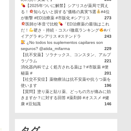
【2025年ついに解禁】シアリスが薬局で買え
る！
知らないと損する“価格の真実”5選
#4位
が衝撃 #ED治療薬 #市販化 #シアリス
273
医師が本音で比較
「ED治療薬の最強はこれ
だ！
硬さ・持続・コスパ徹底ランキング
#バ
イアグラ #シアリス #ステンドラ
243
¿No todos los suplementos capilares son
seguros? @atida_mifarma
229
【抗不安薬】ソラナックス、コンスタン、アルプ
ラゾラム
221
消化器内科でよく処方される薬は？#市販薬 #便
秘薬 #
201
【社交不安症】薬物療法は抗不安薬や抗うつ薬を
使います
196
【質問】塗り薬と貼り薬、どっちの方が痛みに効
きますか？に対する回答 #薬剤師 #オススメ #健
康 #豆知識
146
タグ