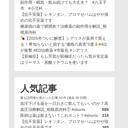
副作用・眠気・飲み続けても大丈夫？ #八王子
市 #小児科
【抗不安薬】レキソタン、ブロマゼパムはやや強
めの抗不安薬です
糖尿病の薬で膀胱炎？治療薬の副作用を解説_相
模原内科
【2025年ついに解禁】シアリスが薬局で買え
る！
知らないと損する“価格の真実”5選
#4位
が衝撃 #ED治療薬 #市販化 #シアリス
【双極症】もし芳賀が双極症だったら気分安定薬
はリーマス・炭酸リチウムを使います
人気記事
最も訪問者が多かった記事 10 件 (過去 28 日間)
血圧下げる薬を一日おきに飲んでもいいのか？高
血圧治療解説_相模原内科① #shorts
586
医師は薬は飲まない？これホント？#shorts
316
【抗不安薬】レキソタン、ブロマゼパムはやや強
めの抗不安薬です
285