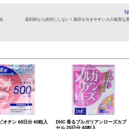
N
拓
薬剤師なら絶対にしない！風邪を引きやすい人の最悪な
ビオチン 60日分 60粒入
DHC 香るブルガリアンローズカプ
セル 20日分 40粒入