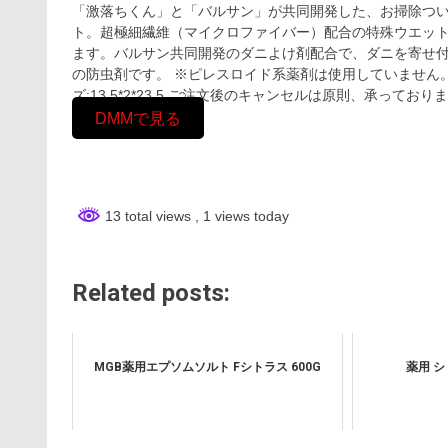
「激落ちくん」と「バルサン」が共同開発した、お掃除つ
ト。超極細繊維（マイクロファイバー）配合の特殊ウエッ
ます。バルサン共同開発のダニよけ剤配合で、ダニを寄せ
の防虫剤です。 ※ピレスロイド系薬剤は使用していません。） 
ズ:13.5*2*23.5 ご注文後のキャンセルは原則、承っ
DMMで見る
13 total views
, 1 views today
Related posts:
MGB薬用エプソムソルト Fシトラス 600G
薬用 