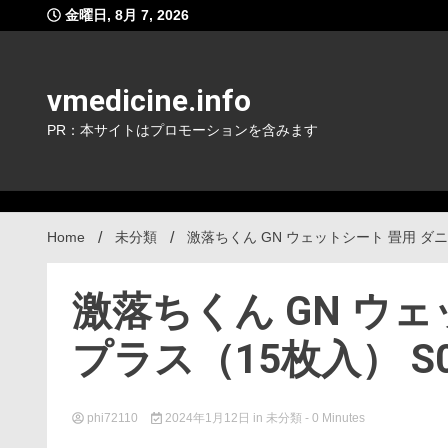
Skip
金曜日, 8月 7, 2026
to
content
vmedicine.info
PR：本サイトはプロモーションを含みます
Home
未分類
激落ちくん GN ウェットシート 畳用 ダニ
激落ちくん GN ウ
プラス（15枚入） S0
phi72110
2024年1月12日
in
未分類
- 0 Minutes