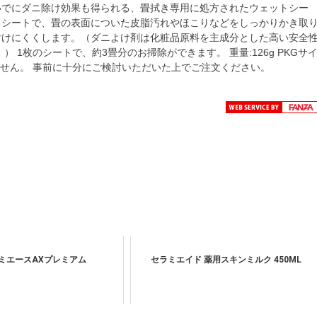
いでにダニ除け効果も得られる、畳拭き専用に処方されたウェットシー
トシートで、畳の表面についた皮脂汚れやほこりなどをしっかりかき取
付けにくくします。（ダニよけ剤は化粧品原料を主成分とした高い安全
1枚のシートで、約3畳分のお掃除ができます。 重量:126g PKGサ
ておりません。 事前に十分にご検討いただいた上でご注文ください。
シミエースAXプレミアム
セラミエイド 薬用スキンミルク 450ML