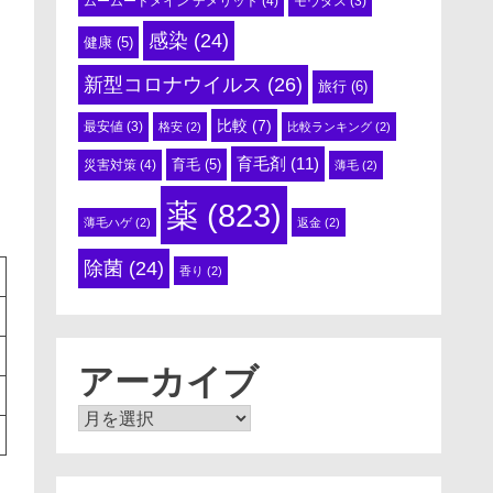
ムームードメイン デメリット
(4)
モウダス
(3)
感染
(24)
健康
(5)
新型コロナウイルス
(26)
旅行
(6)
比較
(7)
最安値
(3)
格安
(2)
比較ランキング
(2)
育毛剤
(11)
育毛
(5)
災害対策
(4)
薄毛
(2)
薬
(823)
薄毛ハゲ
(2)
返金
(2)
除菌
(24)
香り
(2)
アーカイブ
ア
ー
カ
イ