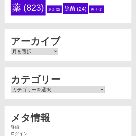
薬
(823)
除菌
(24)
返金
(2)
香り
(2)
アーカイブ
ア
ー
カ
イ
ブ
カテゴリー
カ
テ
ゴ
リ
ー
メタ情報
登録
ログイン