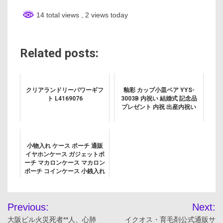
14 total views
, 2 views today
Related posts:
クリアランドリーパワーギフ
釉彩 カップ小皿ペア YYS-
ト L4169076
3003B 内祝い 結婚式 記念品
プレゼント 内祝 出産内祝い
小物入れ ケース ポーチ 通販
イヤホンケース ガジェットポ
ーチ マカロンケース マカロン
ポーチ コインケース 小銭入れ
収納 アクセサリー入れ 薬入れ
アクセサリー イヤホン 薬 レデ
投
ィース メンズ...
Previous:
Next:
稿
大阪ビル火災死者**人、心肺
イクオス・育毛剤公式通販サ