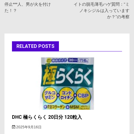
停止***人、男が火を付け
イトの脱毛薄毛ハゲ質問：“ミ
ナ
た！？
ノキシジルは入っています
か？”の考察
ビ
ゲ
ー
RELATED POSTS
シ
ョ
ン
DHC 極らくらく 20日分 120粒入
2025年9月16日