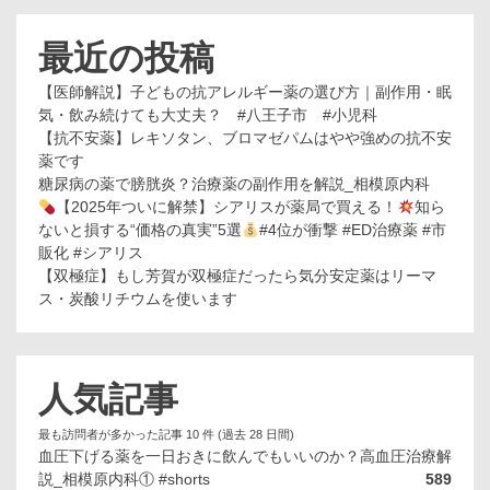
最近の投稿
【医師解説】子どもの抗アレルギー薬の選び方｜副作用・眠
気・飲み続けても大丈夫？ #八王子市 #小児科
【抗不安薬】レキソタン、ブロマゼパムはやや強めの抗不安
薬です
糖尿病の薬で膀胱炎？治療薬の副作用を解説_相模原内科
【2025年ついに解禁】シアリスが薬局で買える！
知ら
ないと損する“価格の真実”5選
#4位が衝撃 #ED治療薬 #市
販化 #シアリス
【双極症】もし芳賀が双極症だったら気分安定薬はリーマ
ス・炭酸リチウムを使います
人気記事
最も訪問者が多かった記事 10 件 (過去 28 日間)
血圧下げる薬を一日おきに飲んでもいいのか？高血圧治療解
説_相模原内科① #shorts
589