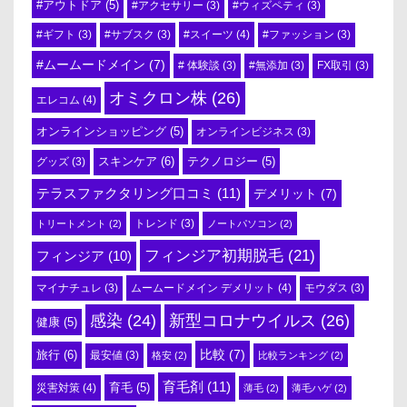
#アウトドア
(5)
#アクセサリー
(3)
#ウィズペティ
(3)
#スイーツ
(4)
#ギフト
(3)
#サブスク
(3)
#ファッション
(3)
#ムームードメイン
(7)
# 体験談
(3)
#無添加
(3)
FX取引
(3)
オミクロン株
(26)
エレコム
(4)
オンラインショッピング
(5)
オンラインビジネス
(3)
スキンケア
(6)
テクノロジー
(5)
グッズ
(3)
テラスファクタリング口コミ
(11)
デメリット
(7)
トリートメント
(2)
トレンド
(3)
ノートパソコン
(2)
フィンジア初期脱毛
(21)
フィンジア
(10)
ムームードメイン デメリット
(4)
マイナチュレ
(3)
モウダス
(3)
感染
(24)
新型コロナウイルス
(26)
健康
(5)
比較
(7)
旅行
(6)
最安値
(3)
格安
(2)
比較ランキング
(2)
育毛剤
(11)
育毛
(5)
災害対策
(4)
薄毛
(2)
薄毛ハゲ
(2)