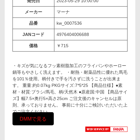
発売日
2023-05-29 10:00:00
メーカー
マーナ
品番
kw_0007536
JANコード
4976404006688
価格
￥715
・キズが気になるフッ素樹脂加工のフライパンやホーロー
鍋等もやさしく洗えます。 ・耐熱・耐薬品性に優れた馬毛
を101％使用。柄付きで手を汚さずに洗うことが出来ま
す。 重量:約0.07kg PKGサイズ:7*5*25 【商品仕様】●素
材・材質:ブラシ/馬毛、柄/天然木 ●原産国:中国 【商品サイ
ズ】幅7.5×奥行5×高さ25cm ご注文後のキャンセルは原
則、承っておりません。 事前に十分にご検討いただいた上
でご注文ください。
DMMで見る