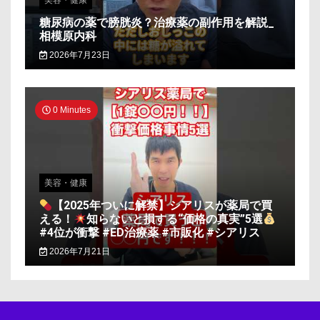
美容・健康
糖尿病の薬で膀胱炎？治療薬の副作用を解説_
相模原内科
2026年7月23日
0 Minutes
美容・健康
【2025年ついに解禁】シアリスが薬局で買
える！
知らないと損する“価格の真実”5選
#4位が衝撃 #ED治療薬 #市販化 #シアリス
2026年7月21日