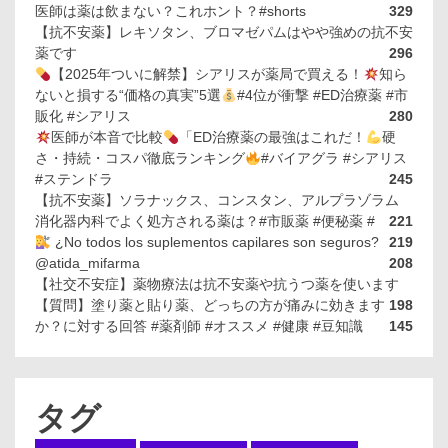
医師は薬は飲まない？これホント？#shorts
329
【抗不安薬】レキソタン、ブロマゼパムはやや強めの抗不安
薬です
296
【2025年ついに解禁】シアリスが薬局で買える！
知ら
ないと損する“価格の真実”5選
#4位が衝撃 #ED治療薬 #市
販化 #シアリス
280
医師が本音で比較
「ED治療薬の最強はこれだ！
硬
さ・持続・コスパ徹底ランキング
#バイアグラ #シアリス
#ステンドラ
245
【抗不安薬】ソラナックス、コンスタン、アルプラゾラム
消化器内科でよく処方される薬は？#市販薬 #便秘薬 #
221
¿No todos los suplementos capilares son seguros?
219
@atida_mifarma
208
【社交不安症】薬物療法は抗不安薬や抗うつ薬を使います
【質問】塗り薬と貼り薬、どっちの方が痛みに効きます
198
か？に対する回答 #薬剤師 #オススメ #健康 #豆知識
145
タグ