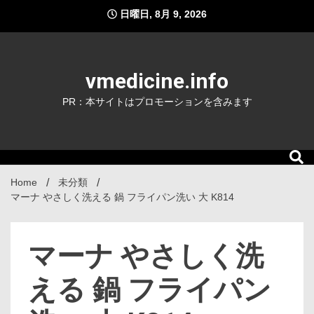
Skip
日曜日, 8月 9, 2026
to
content
vmedicine.info
PR：本サイトはプロモーションを含みます
Home
未分類
マーナ やさしく洗える 鍋 フライパン洗い 大 K814
マーナ やさしく洗
える 鍋 フライパン