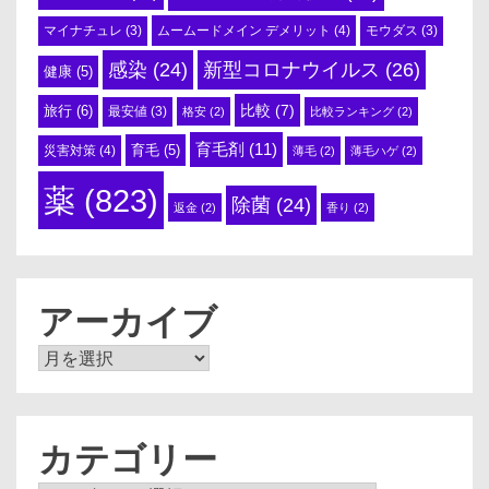
ムームードメイン デメリット
(4)
マイナチュレ
(3)
モウダス
(3)
感染
(24)
新型コロナウイルス
(26)
健康
(5)
比較
(7)
旅行
(6)
最安値
(3)
格安
(2)
比較ランキング
(2)
育毛剤
(11)
育毛
(5)
災害対策
(4)
薄毛
(2)
薄毛ハゲ
(2)
薬
(823)
除菌
(24)
返金
(2)
香り
(2)
アーカイブ
ア
ー
カ
イ
ブ
カテゴリー