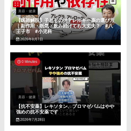
美容・健康
【医師解説】子どもの抗アレルギー薬の選び方
｜副作用・眠気・飲み続けても大丈夫？ #八
王子市 #小児科
2026年8月7日
0 Minutes
美容・健康
【抗不安薬】レキソタン、ブロマゼパムはやや
強めの抗不安薬です
2026年7月28日