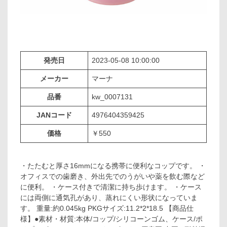
発売日
2023-05-08 10:00:00
メーカー
マーナ
品番
kw_0007131
JANコード
4976404359425
価格
￥550
・たたむと厚さ16mmになる携帯に便利なコップです。 ・
オフィスでの歯磨き、外出先でのうがいや薬を飲む際など
に便利。 ・ケース付きで清潔に持ち歩けます。 ・ケース
には両側に通気孔があり、蒸れにくい形状になっていま
す。 重量:約0.045kg PKGサイズ:11.2*2*18.5 【商品仕
様】●素材・材質:本体/コップ/シリコーンゴム、ケース/ポ