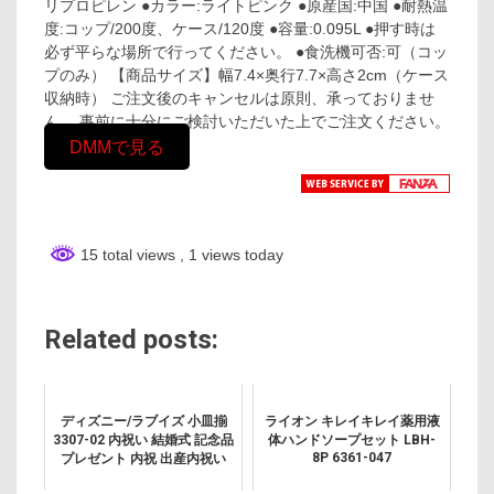
リプロピレン ●カラー:ライトピンク ●原産国:中国 ●耐熱温
度:コップ/200度、ケース/120度 ●容量:0.095L ●押す時は
必ず平らな場所で行ってください。 ●食洗機可否:可（コッ
プのみ） 【商品サイズ】幅7.4×奥行7.7×高さ2cm（ケース
収納時） ご注文後のキャンセルは原則、承っておりませ
ん。 事前に十分にご検討いただいた上でご注文ください。
DMMで見る
15 total views
, 1 views today
Related posts:
ディズニー/ラブイズ 小皿揃
ライオン キレイキレイ薬用液
3307-02 内祝い 結婚式 記念品
体ハンドソープセット LBH-
8P 6361-047
プレゼント 内祝 出産内祝い