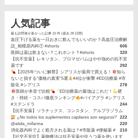
人気記事
最も訪問者が多かった記事 10 件 (過去 28 日間)
血圧下げる薬を一日おきに飲んでもいいのか？高血圧治療解
説_相模原内科① #shorts
606
医師は薬は飲まない？これホント？#shorts
320
【抗不安薬】レキソタン、ブロマゼパムはやや強めの抗不安
薬です
292
【2025年ついに解禁】シアリスが薬局で買える！
知ら
ないと損する“価格の真実”5選
#4位が衝撃 #ED治療薬 #市
販化 #シアリス
278
医師が本音で比較
「ED治療薬の最強はこれだ！
硬
さ・持続・コスパ徹底ランキング
#バイアグラ #シアリス
#ステンドラ
244
【抗不安薬】ソラナックス、コンスタン、アルプラゾラム
¿No todos los suplementos capilares son seguros?
222
@atida_mifarma
220
消化器内科でよく処方される薬は？#市販薬 #便秘薬 #
210
【社交不安症】薬物療法は抗不安薬や抗うつ薬を使います