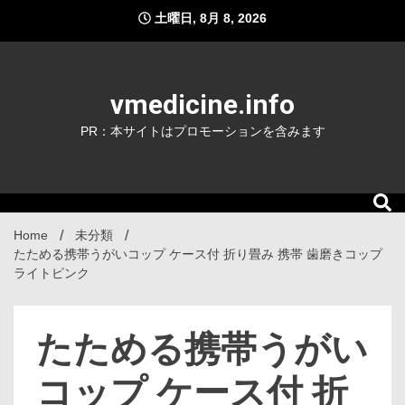
Skip
土曜日, 8月 8, 2026
to
content
vmedicine.info
PR：本サイトはプロモーションを含みます
Home
未分類
たためる携帯うがいコップ ケース付 折り畳み 携帯 歯磨きコップ
ライトピンク
たためる携帯うがい
コップ ケース付 折