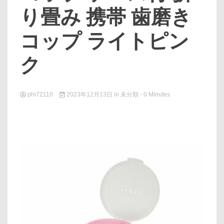
り畳み 携帯 歯磨き
コップ ライトピン
ク
phi72110
2023年12月13日
in
未分類
- 0 Minutes