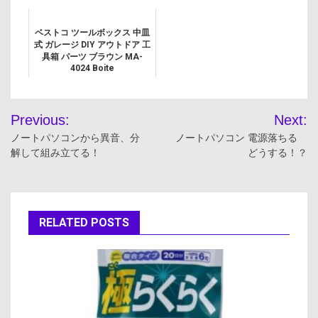
ベストコ ツールボックス 中皿
式 ガレージ DIY アウトドア 工
具箱 パーツ ブラウン MA-
4024 Boite
投
Previous:
Next:
稿
ノートパソコンから異音、分
ノートパソコン 電源落ちる
解して組み立てる！
どうする！？
ナ
ビ
ゲ
RELATED POSTS
ー
シ
ョ