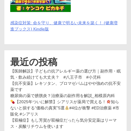
感染症対策: 命を守り、健康で明るい未来を築く！ (健康増
進ブックス) Kindle版
最近の投稿
【医師解説】子どもの抗アレルギー薬の選び方｜副作用・眠
気・飲み続けても大丈夫？ #八王子市 #小児科
【抗不安薬】レキソタン、ブロマゼパムはやや強めの抗不安
薬です
糖尿病の薬で膀胱炎？治療薬の副作用を解説_相模原内科
【2025年ついに解禁】シアリスが薬局で買える！
知ら
ないと損する“価格の真実”5選
#4位が衝撃 #ED治療薬 #市
販化 #シアリス
【双極症】もし芳賀が双極症だったら気分安定薬はリーマ
ス・炭酸リチウムを使います