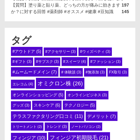
【質問】塗り薬と貼り薬、どっちの方が痛みに効きます
197
か？に対する回答 #薬剤師 #オススメ #健康 #豆知識
145
タグ
#アウトドア
(5)
#アクセサリー
(3)
#ウィズペティ
(3)
#スイーツ
(4)
#ギフト
(3)
#サブスク
(3)
#ファッション
(3)
#ムームードメイン
(7)
# 体験談
(3)
#無添加
(3)
FX取引
(3)
オミクロン株
(26)
エレコム
(4)
オンラインショッピング
(5)
オンラインビジネス
(3)
スキンケア
(6)
テクノロジー
(5)
グッズ
(3)
テラスファクタリング口コミ
(11)
デメリット
(7)
トリートメント
(2)
トレンド
(3)
ノートパソコン
(2)
フィンジア初期脱毛
(21)
フィンジア
(10)