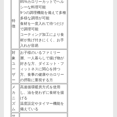
85%カロリーカットでヘル
シーな料理可能
9つの調理機能を備えて多種
多様な調理が可能
特
食材を一度入れて待つだけ
徴
で調理可能
コーティング加工により食
材が焦げ付きにくく、お手
入れが容易
対
お子様のいるファミリー
象
層、一人暮らしで揚げ物が
ユ
好きな方、ダイエット・フ
ー
ィットネスに関心を持つ
ザ
方、食事の健康やカロリー
ー
の摂取に重視する方
メ
高速循環暖房方式を使用
カ
し、油を使わずに食材を揚
ニ
げる
ズ
温度設定やタイマー機能を
ム
備えている
サ