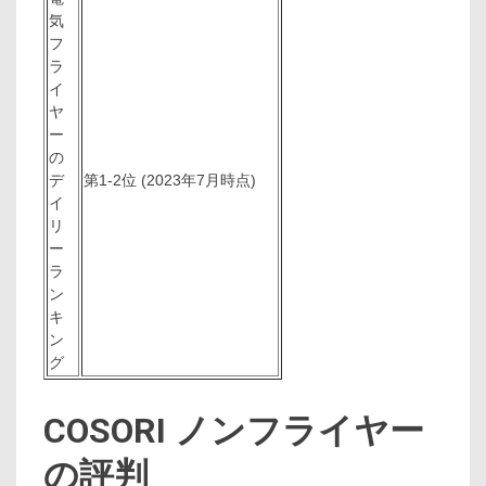
気
フ
ラ
イ
ヤ
ー
の
デ
第1-2位 (2023年7月時点)
イ
リ
ー
ラ
ン
キ
ン
グ
COSORI ノンフライヤー
の評判