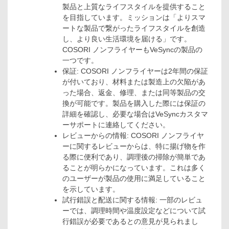
製品と上質なライフスタイルを提供すること
を目指しています。ミッションは「よりスマ
ートな製品で繋がったライフスタイルを創造
し、より良い生活環境を届ける」です。
COSORI ノンフライヤーもVeSyncの製品の
一つです。
保証: COSORI ノンフライヤーは2年間の保証
が付いており、材料または製造上の欠陥があ
った場合、返金、修理、または同等製品の交
換が可能です。製品を購入した際には保証の
詳細を確認し、必要な場合はVeSyncカスタマ
ーサポートに連絡してください。
レビューからの情報: COSORI ノンフライヤ
ーに関するレビューからは、特に揚げ物を作
る際に便利であり、調理後の掃除が簡単であ
ることが明らかになっています。これは多く
のユーザーが製品の使用に満足していること
を示しています。
試行錯誤と配送に関する情報: 一部のレビュ
ーでは、調理時間や温度設定などについて試
行錯誤が必要であるとの意見が見られまし