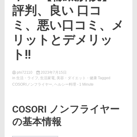
評判、良い 口コ
ミ、悪い口コミ、メ
リットとデメリッ
ト!!
phi72110
2023年7月15日
in
生活・ライフ
,
生活家電
,
美容・ダイエット・健康
Tagged
COSORIノンフライヤー
,
ヘルシー料理
- 1 Minute
COSORI ノンフライヤー
の基本情報