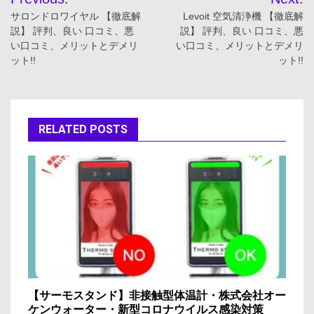
稿
サロンドロワイヤル 【徹底解
Levoit 空気清浄機 【徹底解
説】 評判、良い 口コミ、悪
説】 評判、良い 口コミ、悪
ナ
い口コミ、メリットとデメリ
い口コミ、メリットとデメリ
ット!!
ット!!
ビ
ゲ
ー
RELATED POSTS
シ
ョ
ン
【サーモスタンド】非接触型体温計・株式会社オー
ケンウォーター・新型コロナウイルス感染対策