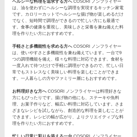
ヘルシーな料理を追求する方へ
COSORI ノンフライヤー
は、油を使わずにヘルシーな調理を実現するキッチン家電
です。カロリーカットでヘルシーな揚げ物が楽しめるだけ
でなく、短時間で調理ができるので忙しい方にも最適で
す。食事の健康を重視し、美味しさと栄養を兼ね備えた料
理を作りたい方におすすめです。
手軽さと多機能性を求める方へ
COSORI ノンフライヤー
は、使いやすさと多機能性を兼ね備えています。一台で9
つの調理機能を備え、様々な料理に対応できます。食材を
一度入れて待つだけで手軽に調理ができるので、忙しい日
常でもストレスなく美味しい料理を楽しむことができま
す。一人暮らしの方やファミリー層にもおすすめです。
お料理好きな方へ
COSORI ノンフライヤーは料理好きな
方にもぴったりです。揚げ物の他にも、ステーキや魚料
理、お菓子作りなど、幅広い料理に対応しています。さま
ざまなレシピを試しながら、創造的な料理を楽しむことが
できます。レシピの幅が広がり、よりクリエイティブな料
理を作りたい方におすすめです。
忙しい日常に彩りを添える一台
COSORI ノンフライヤー