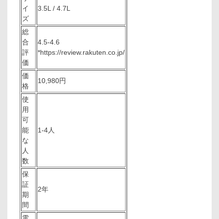
イ
3.5L / 4.7L
ズ
総
合
4.5-4.6
評
*https://review.rakuten.co.jp/
価
価
10,980円
格
使
用
可
能
1-4人
な
人
数
保
証
2年
期
間
電