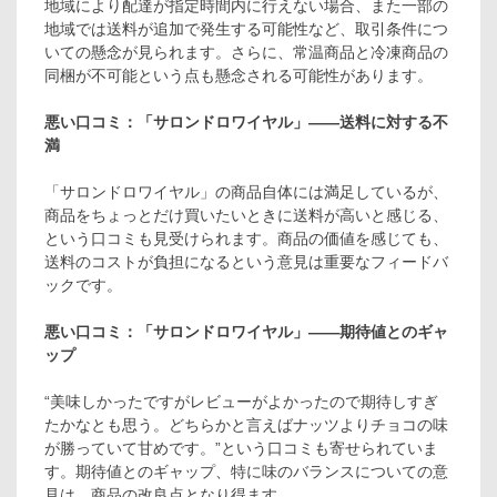
地域により配達が指定時間内に行えない場合、また一部の
地域では送料が追加で発生する可能性など、取引条件につ
いての懸念が見られます。さらに、常温商品と冷凍商品の
同梱が不可能という点も懸念される可能性があります。
悪い口コミ：「サロンドロワイヤル」――送料に対する不
満
「サロンドロワイヤル」の商品自体には満足しているが、
商品をちょっとだけ買いたいときに送料が高いと感じる、
という口コミも見受けられます。商品の価値を感じても、
送料のコストが負担になるという意見は重要なフィードバ
ックです。
悪い口コミ：「サロンドロワイヤル」――期待値とのギャ
ップ
“美味しかったですがレビューがよかったので期待しすぎ
たかなとも思う。どちらかと言えばナッツよりチョコの味
が勝っていて甘めです。”という口コミも寄せられていま
す。期待値とのギャップ、特に味のバランスについての意
見は、商品の改良点となり得ます。