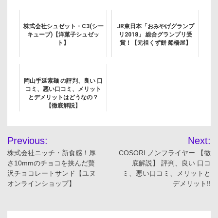
株式会社シュゼット・C3(シー
JR東日本「おみやげグランプ
キューブ)【洋菓子シュゼッ
リ2018」 総合グランプリ受
ト】
賞！【元祖くず餅 船橋屋】
岡山手延素麺 の評判、良い 口
コミ、悪い口コミ、メリット
とデメリットはどうなの？
【徹底解説】
投
Previous:
Next:
稿
株式会社ニッチ・新食感！厚
COSORI ノンフライヤー 【徹
さ10mmのチョコを挟んだ贅
底解説】 評判、良い 口コ
ナ
沢チョコレートサンド【ユヌ
ミ、悪い口コミ、メリットと
オンラインショップ】
デメリット!!
ビ
ゲ