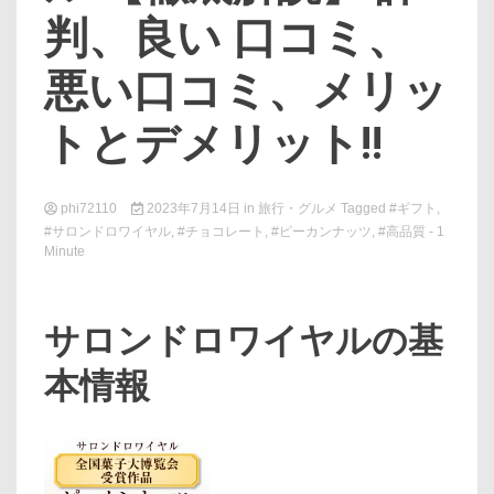
判、良い 口コミ、
悪い口コミ、メリッ
トとデメリット!!
phi72110
2023年7月14日
in
旅行・グルメ
Tagged
#ギフト
,
#サロンドロワイヤル
,
#チョコレート
,
#ピーカンナッツ
,
#高品質
- 1
Minute
サロンドロワイヤルの基
本情報