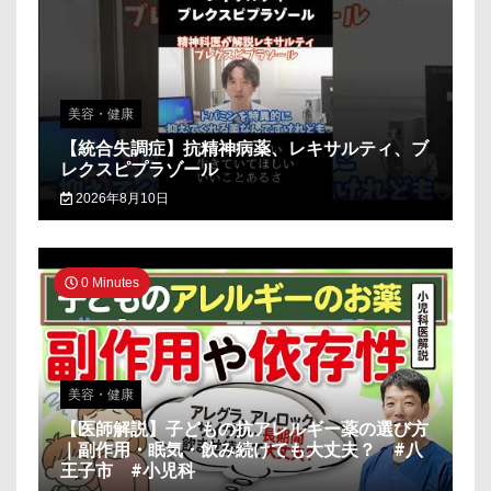
美容・健康
【統合失調症】抗精神病薬、レキサルティ、ブ
レクスピプラゾール
2026年8月10日
0 Minutes
美容・健康
【医師解説】子どもの抗アレルギー薬の選び方
｜副作用・眠気・飲み続けても大丈夫？ #八
王子市 #小児科