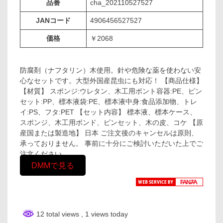
品番
cha_202110527527
JANコード
4906456527527
価格
￥2068
防腐剤（ナフタリン）木使用。針や危険な薬を使わない安
心なセットです。大型外国産昆虫にも対応！ 【商品仕様】
【材質】 スポンジ:ウレタン、木工用ボント容器:PE、ピン
セット:PP、標本液袋:PE、標本液中身:食品添加物、トレ
イ:PS、フタ:PET 【セット内容】 標本液、標本ケース、
スポンジ、木工用ボンド、ピンセット、木の皮、コケ 【原
産国または製造地】 日本 ご注文後のキャンセルは原則、
承っておりません。 事前に十分にご検討いただいた上でご
注文ください。
DMMで見る
12 total views
, 1 views today