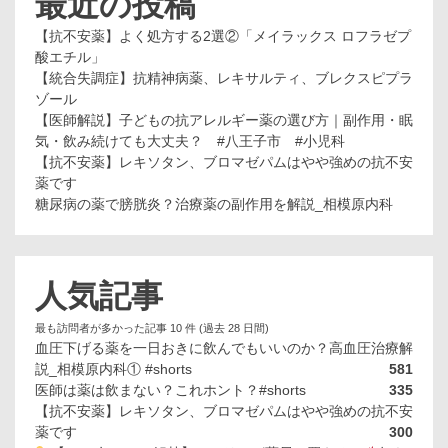
最近の投稿
【抗不安薬】よく処方する2選②「メイラックス ロフラゼプ
酸エチル」
【統合失調症】抗精神病薬、レキサルティ、ブレクスピプラ
ゾール
【医師解説】子どもの抗アレルギー薬の選び方｜副作用・眠
気・飲み続けても大丈夫？ #八王子市 #小児科
【抗不安薬】レキソタン、ブロマゼパムはやや強めの抗不安
薬です
糖尿病の薬で膀胱炎？治療薬の副作用を解説_相模原内科
人気記事
最も訪問者が多かった記事 10 件 (過去 28 日間)
血圧下げる薬を一日おきに飲んでもいいのか？高血圧治療解
説_相模原内科① #shorts
581
医師は薬は飲まない？これホント？#shorts
335
【抗不安薬】レキソタン、ブロマゼパムはやや強めの抗不安
薬です
300