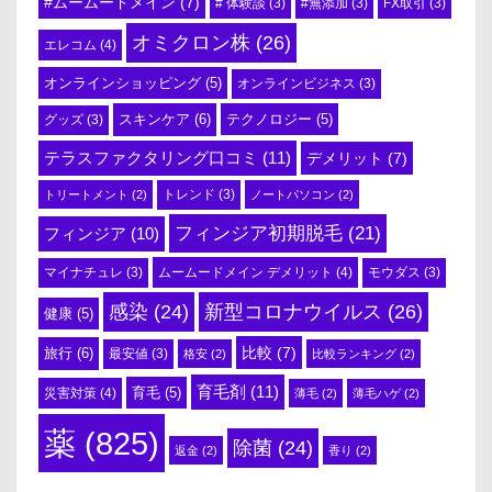
#ムームードメイン
(7)
# 体験談
(3)
#無添加
(3)
FX取引
(3)
オミクロン株
(26)
エレコム
(4)
オンラインショッピング
(5)
オンラインビジネス
(3)
スキンケア
(6)
テクノロジー
(5)
グッズ
(3)
テラスファクタリング口コミ
(11)
デメリット
(7)
トリートメント
(2)
トレンド
(3)
ノートパソコン
(2)
フィンジア初期脱毛
(21)
フィンジア
(10)
ムームードメイン デメリット
(4)
マイナチュレ
(3)
モウダス
(3)
感染
(24)
新型コロナウイルス
(26)
健康
(5)
比較
(7)
旅行
(6)
最安値
(3)
格安
(2)
比較ランキング
(2)
育毛剤
(11)
育毛
(5)
災害対策
(4)
薄毛
(2)
薄毛ハゲ
(2)
薬
(825)
除菌
(24)
返金
(2)
香り
(2)