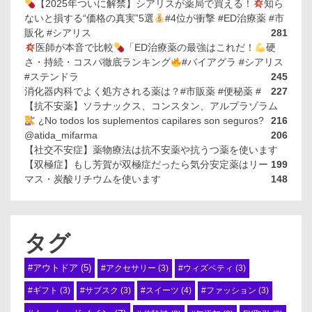
【2025年ついに解禁】シアリスが薬局で買える！
知ら
ないと損する“価格の真実”5選
#4位が衝撃 #ED治療薬 #市
販化 #シアリス
281
医師が本音で比較
「ED治療薬の最強はこれだ！
硬
さ・持続・コスパ徹底ランキング
#バイアグラ #シアリス
#ステンドラ
245
消化器内科でよく処方される薬は？#市販薬 #便秘薬 #
227
【抗不安薬】ソラナックス、コンスタン、アルプラゾラム
¿No todos los suplementos capilares son seguros?
216
@atida_mifarma
206
【社交不安症】薬物療法は抗不安薬や抗うつ薬を使います
【双極症】もし芳賀が双極症だったら気分安定薬はリー
199
マス・炭酸リチウムを使います
148
タグ
#アウトドア
(5)
#アクセサリー
(3)
#ウィズペティ
(3)
#スイーツ
(4)
#ギフト
(3)
#サブスク
(3)
#ファッション
(3)