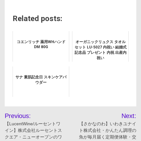
Related posts:
コエンリッチ 薬用WHハンド
オーガニックリュクス タオル
DM 80G
セット LU-5027 内祝い 結婚式
記念品 プレゼント 内祝 出産内
祝い
サナ 素肌記念日 スキンケアパ
ウダー
投
Previous:
Next:
稿
【LucentWine/ルーセントワ
【さかなのわ】いわきユナイ
イン】株式会社ルーセントス
ト株式会社・かんたん調理の
ナ
クエア・ニューオープンのワ
魚が毎月届く定期便体験・交