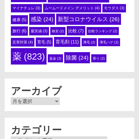
ムームードメイン デメリット
(4)
マイナチュレ
(3)
モウダス
(3)
感染
(24)
新型コロナウイルス
(26)
健康
(5)
比較
(7)
旅行
(6)
最安値
(3)
格安
(2)
比較ランキング
(2)
育毛剤
(11)
育毛
(5)
災害対策
(4)
薄毛
(2)
薄毛ハゲ
(2)
薬
(823)
除菌
(24)
返金
(2)
香り
(2)
アーカイブ
ア
ー
カ
イ
ブ
カテゴリー