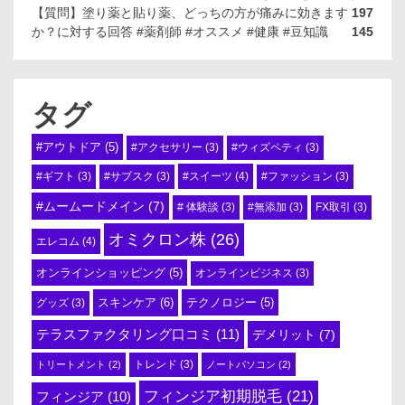
【質問】塗り薬と貼り薬、どっちの方が痛みに効きます
197
か？に対する回答 #薬剤師 #オススメ #健康 #豆知識
145
タグ
#アウトドア
(5)
#アクセサリー
(3)
#ウィズペティ
(3)
#スイーツ
(4)
#ギフト
(3)
#サブスク
(3)
#ファッション
(3)
#ムームードメイン
(7)
# 体験談
(3)
#無添加
(3)
FX取引
(3)
オミクロン株
(26)
エレコム
(4)
オンラインショッピング
(5)
オンラインビジネス
(3)
スキンケア
(6)
テクノロジー
(5)
グッズ
(3)
テラスファクタリング口コミ
(11)
デメリット
(7)
トリートメント
(2)
トレンド
(3)
ノートパソコン
(2)
フィンジア初期脱毛
(21)
フィンジア
(10)