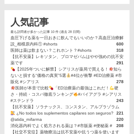
人気記事
最も訪問者が多かった記事 10 件 (過去 28 日間)
血圧下げる薬を一日おきに飲んでもいいのか？高血圧治療解
説_相模原内科① #shorts
600
医師は薬は飲まない？これホント？#shorts
318
【抗不安薬】レキソタン、ブロマゼパムはやや強めの抗不安
薬です
291
【2025年ついに解禁】シアリスが薬局で買える！
知ら
ないと損する“価格の真実”5選
#4位が衝撃 #ED治療薬 #市
販化 #シアリス
278
医師が本音で比較
「ED治療薬の最強はこれだ！
硬
さ・持続・コスパ徹底ランキング
#バイアグラ #シアリス
#ステンドラ
243
【抗不安薬】ソラナックス、コンスタン、アルプラゾラム
¿No todos los suplementos capilares son seguros?
221
@atida_mifarma
220
消化器内科でよく処方される薬は？#市販薬 #便秘薬 #
208
【社交不安症】薬物療法は抗不安薬や抗うつ薬を使います