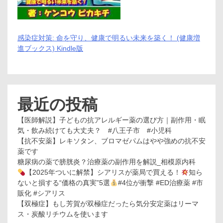
感染症対策: 命を守り、健康で明るい未来を築く！ (健康増
進ブックス) Kindle版
最近の投稿
【医師解説】子どもの抗アレルギー薬の選び方｜副作用・眠
気・飲み続けても大丈夫？ #八王子市 #小児科
【抗不安薬】レキソタン、ブロマゼパムはやや強めの抗不安
薬です
糖尿病の薬で膀胱炎？治療薬の副作用を解説_相模原内科
【2025年ついに解禁】シアリスが薬局で買える！
知ら
ないと損する“価格の真実”5選
#4位が衝撃 #ED治療薬 #市
販化 #シアリス
【双極症】もし芳賀が双極症だったら気分安定薬はリーマ
ス・炭酸リチウムを使います