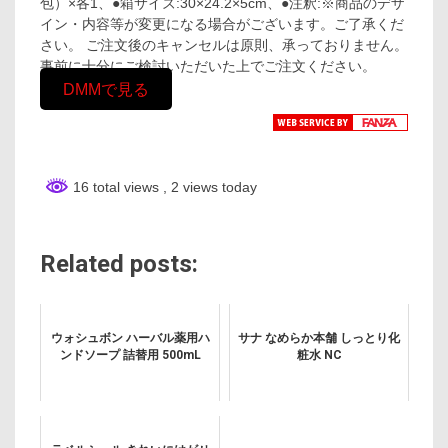
包）×各1、●箱サイズ:30×24.2×5cm、●注釈:※商品のデザ
イン・内容等が変更になる場合がございます。ご了承くだ
さい。 ご注文後のキャンセルは原則、承っておりません。
事前に十分にご検討いただいた上でご注文ください。
DMMで見る
16 total views
, 2 views today
Related posts:
ウォシュボン ハーバル薬用ハ
サナ なめらか本舗 しっとり化
ンドソープ 詰替用 500mL
粧水 NC