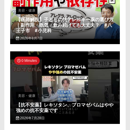
美容・健康
【医師解説】子どもの抗アレルギー薬の選び方
｜副作用・眠気・飲み続けても大丈夫？ #八
王子市 #小児科
2026年8月7日
0 Minutes
美容・健康
【抗不安薬】レキソタン、ブロマゼパムはやや
強めの抗不安薬です
2026年7月28日