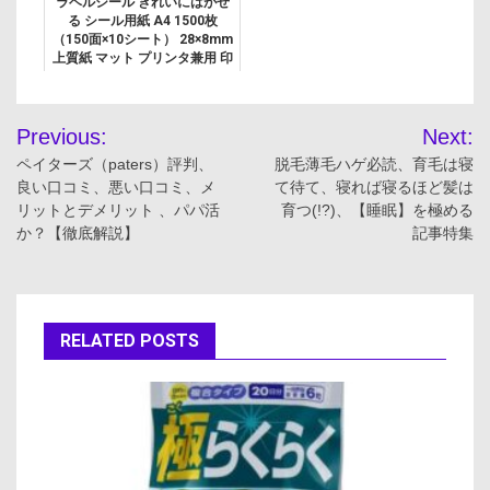
ラベルシール きれいにはがせ
る シール用紙 A4 1500枚
（150面×10シート） 28×8mm
上質紙 マット プリンタ兼用 印
刷 宛名シール 【お探し
No:T245】 ホワイト EDT-
投
ECKR...
Previous:
Next:
稿
ペイターズ（paters）評判、
脱毛薄毛ハゲ必読、育毛は寝
良い口コミ、悪い口コミ、メ
て待て、寝れば寝るほど髪は
ナ
リットとデメリット 、パパ活
育つ(!?)、【睡眠】を極める
か？【徹底解説】
記事特集
ビ
ゲ
ー
RELATED POSTS
シ
ョ
ン