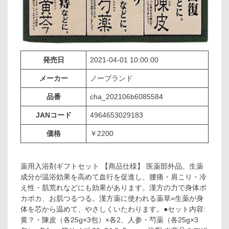
発売日
2021-04-01 10:00:00
メーカー
ノーブランド
品番
cha_202106b6085584
JANコード
4964653029183
価格
￥2200
薬用入浴剤ギフトセット 【商品仕様】 医薬部外品。生薬
成分が温浴効果を高めて血行を促進し、腰痛・肩こり・冷
え性・肌荒れなどにも効果があります。漢方の力で身体ポ
カポカ、お肌つるつる。漢方薬に使われる薬草=生薬が身
体を芯から温めて、やさしくいたわります。●セット内容:
黄？・陳皮（各25g×3包）×各2、人参・芍薬（各25g×3