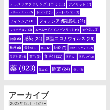
テラスファクタリング口コミ
(11)
デメリット
(7)
トリートメント
(2)
トレンド
(3)
ノートパソコン
(2)
フィンジア初期脱毛
(21)
フィンジア
(10)
ムームードメイン デメリット
(4)
マイナチュレ
(3)
モウダス
(3)
感染
(24)
新型コロナウイルス
(26)
健康
(5)
比較
(7)
旅行
(6)
最安値
(3)
格安
(2)
比較ランキング
(2)
育毛剤
(11)
育毛
(5)
災害対策
(4)
薄毛
(2)
薄毛ハゲ
(2)
薬
(823)
除菌
(24)
返金
(2)
香り
(2)
アーカイブ
ア
ー