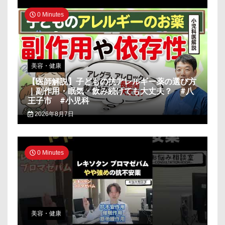
0 Minutes
美容・健康
【医師解説】子どもの抗アレルギー薬の選び方
｜副作用・眠気・飲み続けても大丈夫？ #八
王子市 #小児科
2026年8月7日
0 Minutes
美容・健康