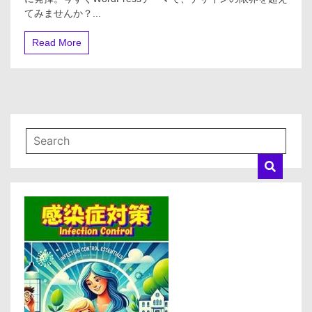
レ
の
てみませんか？...
ン
自
ド
由
Read More
を
手
に
入
れ
よ
う
–
WordPress
テ
ー
マ
が
あ
な
た
の
創
造
力
を