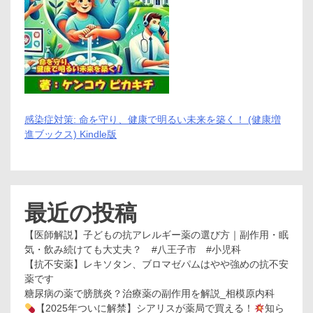
ウ
ェ
ブ
世
界
に
解
き
放
つ！
感染症対策: 命を守り、健康で明るい未来を築く！ (健康増
進ブックス) Kindle版
最近の投稿
【医師解説】子どもの抗アレルギー薬の選び方｜副作用・眠
気・飲み続けても大丈夫？ #八王子市 #小児科
【抗不安薬】レキソタン、ブロマゼパムはやや強めの抗不安
薬です
糖尿病の薬で膀胱炎？治療薬の副作用を解説_相模原内科
【2025年ついに解禁】シアリスが薬局で買える！
知ら