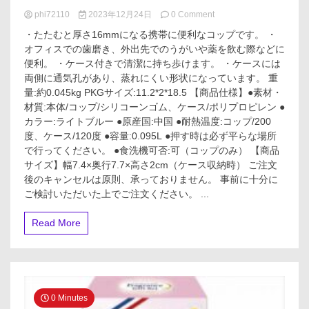
on
phi72110
2023年12月24日
0 Comment
た
・たたむと厚さ16mmになる携帯に便利なコップです。 ・
た
オフィスでの歯磨き、外出先でのうがいや薬を飲む際などに
め
便利。 ・ケース付きで清潔に持ち歩けます。 ・ケースには
る
携
両側に通気孔があり、蒸れにくい形状になっています。 重
帯
量:約0.045kg PKGサイズ:11.2*2*18.5 【商品仕様】●素材・
う
材質:本体/コップ/シリコーンゴム、ケース/ポリプロピレン ●
が
カラー:ライトブルー ●原産国:中国 ●耐熱温度:コップ/200
い
度、ケース/120度 ●容量:0.095L ●押す時は必ず平らな場所
コ
で行ってください。 ●食洗機可否:可（コップのみ） 【商品
ッ
プ
サイズ】幅7.4×奥行7.7×高さ2cm（ケース収納時） ご注文
ケ
後のキャンセルは原則、承っておりません。 事前に十分に
ー
ご検討いただいた上でご注文ください。 ...
ス
付
Read More
折
り
畳
み
携
帯
0 Minutes
歯