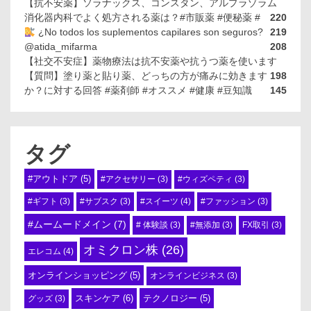
【抗不安薬】ソラナックス、コンスタン、アルプラゾラム
消化器内科でよく処方される薬は？#市販薬 #便秘薬 #
220
¿No todos los suplementos capilares son seguros?
219
@atida_mifarma
208
【社交不安症】薬物療法は抗不安薬や抗うつ薬を使います
【質問】塗り薬と貼り薬、どっちの方が痛みに効きます
198
か？に対する回答 #薬剤師 #オススメ #健康 #豆知識
145
タグ
#アウトドア
(5)
#アクセサリー
(3)
#ウィズペティ
(3)
#スイーツ
(4)
#ギフト
(3)
#サブスク
(3)
#ファッション
(3)
#ムームードメイン
(7)
# 体験談
(3)
#無添加
(3)
FX取引
(3)
オミクロン株
(26)
エレコム
(4)
オンラインショッピング
(5)
オンラインビジネス
(3)
スキンケア
(6)
テクノロジー
(5)
グッズ
(3)