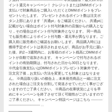
イント還元キャンペーン！ クレジットまたはDMMポイント
支払いで対象商品をご購入いただくとDMMポイントをプレ
ゼントいたします。 プレゼントされるポイント数は注文ボ
タン上部にあります「共通pt」をご確認ください。 共通ptに
記載がない場合はポイント付与対象外の店舗からの購入とな
り，その場合はポイント付与対象外となります。 同一商品
でも販売者によりポイント付与数・還元率が異なります。ご
購入前に販売者のご確認をお願いします。 商品購入時には
獲得予定ポイントは表示されませんが、商品がお手元に届い
た後、約2～3週間内に、お客様のポイント残高にDMMポイ
ントが自動で追加されます。 キャンペーンで付与されるポ
イントの有効期限は、付与された日から30日となります。
※代金引換支払いはDMMポイントプレゼント対象外です。
注文完了後，お支払い方法を変更しても対象とはなりませ
ん。 ※商品取り扱いの都合上，未来発売商品と一緒に注文
された場合はご注文を分割して発送させていただく事がござ
いますのでご了承ください。 ※商品の在庫状況によりを早
めにキャンペーンを終了させて頂く可能性がございますので
ご了承ください。 キャンペーン特設ページはこちら ---------
------------------------- ...