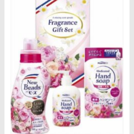
磨
き
コ
ッ
プ
ラ
イ
ト
ブ
ル
ー