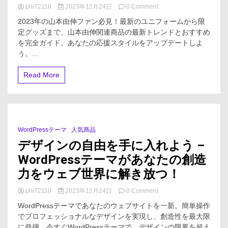
on
phi72110
2023年12月24日
0 Comment
山
2023年の山本由伸ファン必見！最新のユニフォームから限
本
定グッズまで、山本由伸関連商品の最新トレンドとおすすめ
由
を完全ガイド。あなたの応援スタイルをアップデートしよ
伸
グ
う。...
ッ
ズ
Read More
の
完
全
ガ
イ
ド:
WordPressテーマ
人気商品
4 Minutes
2023
デザインの自由を手に入れよう –
年
の
WordPressテーマがあなたの創造
お
力をウェブ世界に解き放つ！
す
す
め
on
phi72110
2023年12月24日
0 Comment
と
デ
WordPressテーマであなたのウェブサイトを一新。簡単操作
最
ザ
でプロフェッショナルなデザインを実現し、創造性を最大限
新
イ
ト
に発揮。今すぐWordPressテーマで、デザインの限界を超え
ン