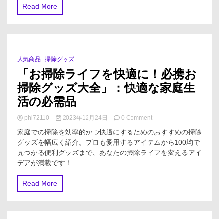
Read More
人気商品
掃除グッズ
3 Minutes
「お掃除ライフを快適に！必携お
掃除グッズ大全」：快適な家庭生
活の必需品
on
phi72110
2023年12月24日
0 Comment
「お
家庭での掃除を効率的かつ快適にするためのおすすめの掃除
掃
グッズを幅広く紹介。プロも愛用するアイテムから100均で
除
見つかる便利グッズまで、あなたの掃除ライフを変えるアイ
ラ
イ
デアが満載です！...
フ
を
Read More
快
適
に！
必