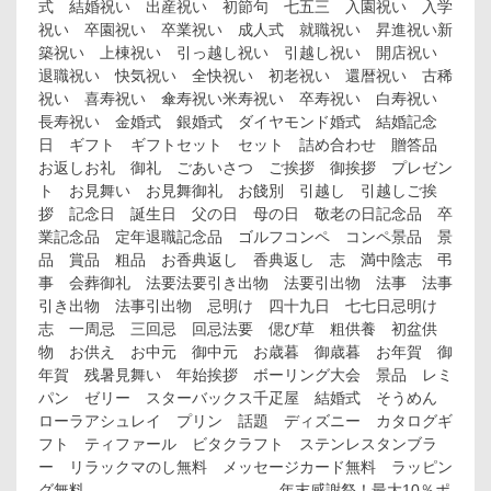
式 結婚祝い 出産祝い 初節句 七五三 入園祝い 入学
BJK-
祝い 卒園祝い 卒業祝い 成人式 就職祝い 昇進祝い新
20
内
築祝い 上棟祝い 引っ越し祝い 引越し祝い 開店祝い
祝
退職祝い 快気祝い 全快祝い 初老祝い 還暦祝い 古稀
内
祝い 喜寿祝い 傘寿祝い米寿祝い 卒寿祝い 白寿祝い
祝
長寿祝い 金婚式 銀婚式 ダイヤモンド婚式 結婚記念
い
日 ギフト ギフトセット セット 詰め合わせ 贈答品
お
お返しお礼 御礼 ごあいさつ ご挨拶 御挨拶 プレゼン
祝
御
ト お見舞い お見舞御礼 お餞別 引越し 引越しご挨
祝
拶 記念日 誕生日 父の日 母の日 敬老の日記念品 卒
記
業記念品 定年退職記念品 ゴルフコンペ コンペ景品 景
念
品 賞品 粗品 お香典返し 香典返し 志 満中陰志 弔
品
事 会葬御礼 法要法要引き出物 法要引出物 法事 法事
出
引き出物 法事引出物 忌明け 四十九日 七七日忌明け
産
内
志 一周忌 三回忌 回忌法要 偲び草 粗供養 初盆供
祝
物 お供え お中元 御中元 お歳暮 御歳暮 お年賀 御
い
年賀 残暑見舞い 年始挨拶 ボーリング大会 景品 レミ
粗
パン ゼリー スターバックス千疋屋 結婚式 そうめん
供
ローラアシュレイ プリン 話題 ディズニー カタログギ
養
フト ティファール ビタクラフト ステンレスタンブラ
引
出
ー リラックマのし無料 メッセージカード無料 ラッピン
物
グ無料 ---------------------------------- 年末感謝祭！最大10％ポ