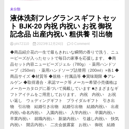
未分類
液体洗剤フレグランスギフトセッ
ト BJK-20 内祝 内祝い お祝 御祝
記念品 出産内祝い 粗供養 引出物
on
phi72110
2023年12月24日
0 Comment
液
◆商品紹介花の一生で最もきれいな瞬間の香りで洗う、ニュ
体
ービーズが入ったセットで毎日の家事を応援します。 ◆商
洗
品セット内容ニュービーズジェル（780g）・薬用ハンドソ
剤
フ
ープ（250ml）・薬用ハンドソープ詰替用（200ml）×各1 ◆
レ
商品サイズ ◆材質等 ◆規格・付属品等 ◆賞味期限 ◆アレ
グ
ルゲン ◆取得適合・承認マーク等 メーカー希望小売価格は
ラ
メーカーカタログに基づいて掲載しています ■さまざまなギ
ン
フトアイテムをご用意しております。 内祝 内祝い お祝
ス
い返し ウェディングギフト ブライダルギフト 引き出
ギ
フ
物 引出物 結婚引き出物 結婚引出物 結婚内祝い 出産
ト
内祝い命名内祝い 入園内祝い 入学内祝い 卒園内祝い
セ
卒業内祝い 就職内祝い 新築内祝い 引越し内祝い 快気
ッ
内祝い 開店内祝い 二次会披露宴 お祝い 御祝 結婚
ト