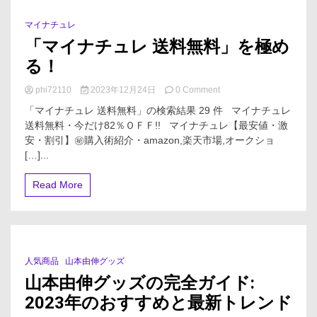
携
お
マイナチュレ
7 Minutes
掃
「マイナチュレ 送料無料」を極め
除
グ
る！
ッ
ズ
on
phi72110
2023年12月24日
0 Comment
大
「マ
全」：
「マイナチュレ 送料無料」の検索結果 29 件 マイナチュレ
イ
快
送料無料・今だけ82％ＯＦＦ!! マイナチュレ【最安値・激
ナ
適
安・割引】㊙購入術紹介・amazon,楽天市場,オークショ
チ
な
ュ
[…]...
家
レ
庭
送
Read More
生
料
活
無
の
料」
必
を
需
極
品
め
人気商品
山本由伸グッズ
4 Minutes
る！
山本由伸グッズの完全ガイド:
2023年のおすすめと最新トレンド