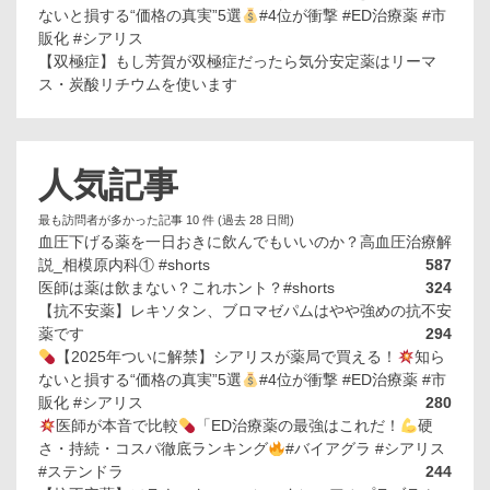
ないと損する“価格の真実”5選
#4位が衝撃 #ED治療薬 #市
販化 #シアリス
【双極症】もし芳賀が双極症だったら気分安定薬はリーマ
ス・炭酸リチウムを使います
人気記事
最も訪問者が多かった記事 10 件 (過去 28 日間)
血圧下げる薬を一日おきに飲んでもいいのか？高血圧治療解
説_相模原内科① #shorts
587
医師は薬は飲まない？これホント？#shorts
324
【抗不安薬】レキソタン、ブロマゼパムはやや強めの抗不安
薬です
294
【2025年ついに解禁】シアリスが薬局で買える！
知ら
ないと損する“価格の真実”5選
#4位が衝撃 #ED治療薬 #市
販化 #シアリス
280
医師が本音で比較
「ED治療薬の最強はこれだ！
硬
さ・持続・コスパ徹底ランキング
#バイアグラ #シアリス
#ステンドラ
244