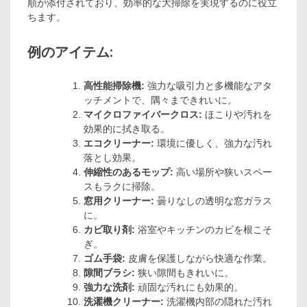
順が添付されており、効率的な大掃除を実現するのに役立
ちます。
例のアイテム:
高性能掃除機:
強力な吸引力と多機能なアタ
ッチメントで、隅々まできれいに。
マイクロファイバークロス:
ほこりや汚れを
効果的に拭き取る。
エコクリーナー:
環境に優しく、強力な汚れ
落とし効果。
伸縮性のあるモップ:
高い場所や狭いスペー
スもラクに掃除。
窓用クリーナー:
曇りなしの透明な窓ガラス
に。
カビ取り剤:
浴室やキッチンのカビを根こそ
ぎ。
ゴム手袋:
皮膚を保護しながら快適な作業。
隙間ブラシ:
狭い隙間もきれいに。
強力な洗剤:
頑固な汚れにも効果的。
洗濯機クリーナー:
洗濯機内部の隠れた汚れ