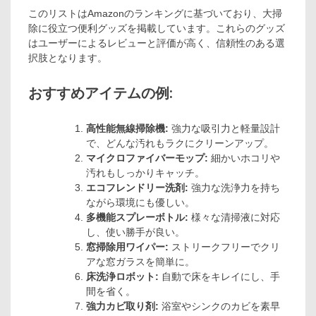
このリストはAmazonのランキングに基づいており、大掃
除に役立つ便利グッズを掲載しています。これらのグッズ
はユーザーによるレビューと評価が高く、信頼性のある選
択肢となります。
おすすめアイテムの例:
高性能無線掃除機:
強力な吸引力と軽量設計
で、どんな汚れもラクにクリーンアップ。
マイクロファイバーモップ:
細かいホコリや
汚れもしっかりキャッチ。
エコフレンドリー洗剤:
強力な洗浄力を持ち
ながら環境にも優しい。
多機能スプレーボトル:
様々な清掃液に対応
し、使い勝手が良い。
窓掃除用ワイパー:
ストリークフリーでクリ
アな窓ガラスを簡単に。
床洗浄ロボット:
自動で床をキレイにし、手
間を省く。
強力カビ取り剤:
浴室やシンクのカビを素早