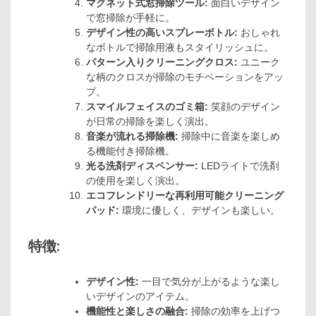
マグネット式窓掃除ツール:
面白いデザイン
で窓掃除が手軽に。
デザイン性の高いスプレーボトル:
おしゃれ
なボトルで掃除用液もスタイリッシュに。
パターン入りクリーニングクロス:
ユニーク
な柄のクロスが掃除のモチベーションをアッ
プ。
スマイルフェイスのゴミ箱:
笑顔のデザイン
が日常の掃除を楽しく演出。
音楽が流れる掃除機:
掃除中に音楽を楽しめ
る機能付き掃除機。
光る洗剤ディスペンサー:
LEDライトで洗剤
の使用を楽しく演出。
エコフレンドリーな再利用可能クリーニング
パッド:
環境に優しく、デザインも楽しい。
特徴:
デザイン性:
一目で気分が上がるような楽し
いデザインのアイテム。
機能性と楽しさの融合:
掃除の効率を上げつ