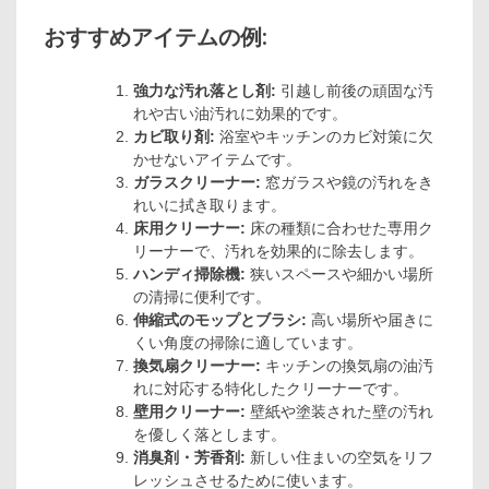
おすすめアイテムの例:
強力な汚れ落とし剤:
引越し前後の頑固な汚
れや古い油汚れに効果的です。
カビ取り剤:
浴室やキッチンのカビ対策に欠
かせないアイテムです。
ガラスクリーナー:
窓ガラスや鏡の汚れをき
れいに拭き取ります。
床用クリーナー:
床の種類に合わせた専用ク
リーナーで、汚れを効果的に除去します。
ハンディ掃除機:
狭いスペースや細かい場所
の清掃に便利です。
伸縮式のモップとブラシ:
高い場所や届きに
くい角度の掃除に適しています。
換気扇クリーナー:
キッチンの換気扇の油汚
れに対応する特化したクリーナーです。
壁用クリーナー:
壁紙や塗装された壁の汚れ
を優しく落とします。
消臭剤・芳香剤:
新しい住まいの空気をリフ
レッシュさせるために使います。