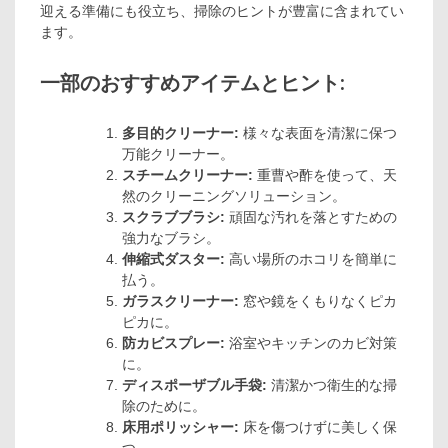
迎える準備にも役立ち、掃除のヒントが豊富に含まれてい
ます。
一部のおすすめアイテムとヒント:
多目的クリーナー:
様々な表面を清潔に保つ
万能クリーナー。
スチームクリーナー:
重曹や酢を使って、天
然のクリーニングソリューション。
スクラブブラシ:
頑固な汚れを落とすための
強力なブラシ。
伸縮式ダスター:
高い場所のホコリを簡単に
払う。
ガラスクリーナー:
窓や鏡をくもりなくピカ
ピカに。
防カビスプレー:
浴室やキッチンのカビ対策
に。
ディスポーザブル手袋:
清潔かつ衛生的な掃
除のために。
床用ポリッシャー:
床を傷つけずに美しく保
つ。