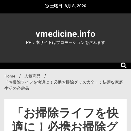
Skip
土曜日, 8月 8, 2026
to
content
vmedicine.info
PR：本サイトはプロモーションを含みます
Home
人気商品
「お掃除ライフを快適に！必携お掃除グッズ大全」：快適な家庭
生活の必需品
「お掃除ライフを快
適に！必携お掃除グ