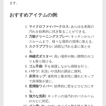
ます。
おすすめアイテムの例:
マイクロファイバークロス:
あらゆる表面の
汚れを効果的に拭き取ることができる。
万能クリーニングスプレー:
キッチンからバ
スルームまで、様々な場所の清掃に使える。
スクラブブラシ:
頑固な汚れも楽に落とせ
る。
伸縮式ダスター:
高い場所や狭い隙間のホコ
リも取り除ける。
ゴム手袋:
手を保護しながら掃除を行う。
バケツ:
水洗いや洗剤の調合に便利。
床用モップ:
速乾性と吸水性に優れたモップ
で床掃除が楽に。
窓掃除ワイパー:
効率的に窓をピカピカにす
る。
強力な洗剤:
キッチンの油汚れやバスルーム
のカビに対応。