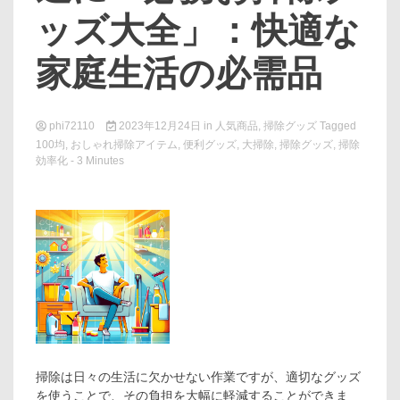
ッズ大全」：快適な
家庭生活の必需品
phi72110
2023年12月24日
in
人気商品
,
掃除グッズ
Tagged
100均
,
おしゃれ掃除アイテム
,
便利グッズ
,
大掃除
,
掃除グッズ
,
掃除
効率化
- 3 Minutes
掃除は日々の生活に欠かせない作業ですが、適切なグッズ
を使うことで、その負担を大幅に軽減することができま