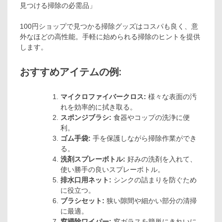
見つける掃除の必需品」
100円ショップで見つかる掃除グッズはコスパも良く、意
外なほどの高性能。手軽に始められる掃除のヒントを提供
します。
おすすめアイテムの例:
マイクロファイバークロス:
様々な表面の汚
れを効率的に拭き取る。
スポンジブラシ:
食器やコップの洗浄に便
利。
ゴム手袋:
手を保護しながら掃除作業ができ
る。
洗剤スプレーボトル:
好みの洗剤を入れて、
使い勝手の良いスプレーボトル。
排水口用ネット:
シンクの詰まりを防ぐため
に役立つ。
ブラシセット:
狭い隙間や細かい部分の清掃
に最適。
窓掃除ワイパー:
窓ガラスを簡単にきれいに