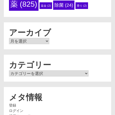
薬
(825)
除菌
(24)
返金
(2)
香り
(2)
アーカイブ
ア
ー
カ
イ
ブ
カテゴリー
カ
テ
ゴ
リ
ー
メタ情報
登録
ログイン