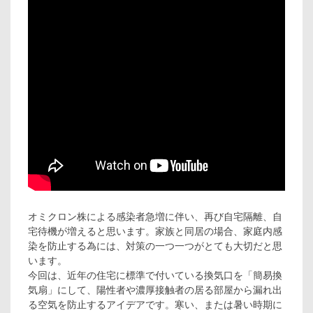
オミクロン株による感染者急増に伴い、再び自宅隔離、自
宅待機が増えると思います。家族と同居の場合、家庭内感
染を防止する為には、対策の一つ一つがとても大切だと思
います。
今回は、近年の住宅に標準で付いている換気口を「簡易換
気扇」にして、陽性者や濃厚接触者の居る部屋から漏れ出
る空気を防止するアイデアです。寒い、または暑い時期に