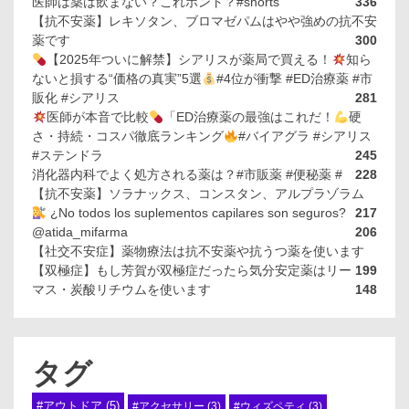
医師は薬は飲まない？これホント？#shorts
336
【抗不安薬】レキソタン、ブロマゼパムはやや強めの抗不安
薬です
300
【2025年ついに解禁】シアリスが薬局で買える！
知ら
ないと損する“価格の真実”5選
#4位が衝撃 #ED治療薬 #市
販化 #シアリス
281
医師が本音で比較
「ED治療薬の最強はこれだ！
硬
さ・持続・コスパ徹底ランキング
#バイアグラ #シアリス
#ステンドラ
245
消化器内科でよく処方される薬は？#市販薬 #便秘薬 #
228
【抗不安薬】ソラナックス、コンスタン、アルプラゾラム
¿No todos los suplementos capilares son seguros?
217
@atida_mifarma
206
【社交不安症】薬物療法は抗不安薬や抗うつ薬を使います
【双極症】もし芳賀が双極症だったら気分安定薬はリー
199
マス・炭酸リチウムを使います
148
タグ
#アウトドア
(5)
#アクセサリー
(3)
#ウィズペティ
(3)