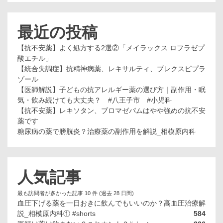
最近の投稿
【抗不安薬】よく処方する2選②「メイラックス ロフラゼプ
酸エチル」
【統合失調症】抗精神病薬、レキサルティ、ブレクスピプラ
ゾール
【医師解説】子どもの抗アレルギー薬の選び方｜副作用・眠
気・飲み続けても大丈夫？ #八王子市 #小児科
【抗不安薬】レキソタン、ブロマゼパムはやや強めの抗不安
薬です
糖尿病の薬で膀胱炎？治療薬の副作用を解説_相模原内科
人気記事
最も訪問者が多かった記事 10 件 (過去 28 日間)
血圧下げる薬を一日おきに飲んでもいいのか？高血圧治療解
説_相模原内科① #shorts
584