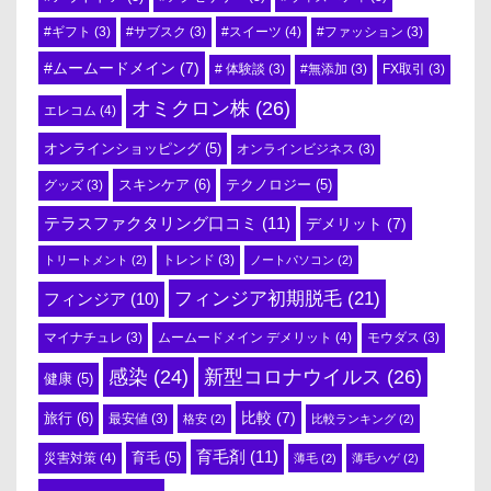
#スイーツ
(4)
#ギフト
(3)
#サブスク
(3)
#ファッション
(3)
#ムームードメイン
(7)
# 体験談
(3)
#無添加
(3)
FX取引
(3)
オミクロン株
(26)
エレコム
(4)
オンラインショッピング
(5)
オンラインビジネス
(3)
スキンケア
(6)
テクノロジー
(5)
グッズ
(3)
テラスファクタリング口コミ
(11)
デメリット
(7)
トリートメント
(2)
トレンド
(3)
ノートパソコン
(2)
フィンジア初期脱毛
(21)
フィンジア
(10)
ムームードメイン デメリット
(4)
マイナチュレ
(3)
モウダス
(3)
感染
(24)
新型コロナウイルス
(26)
健康
(5)
比較
(7)
旅行
(6)
最安値
(3)
格安
(2)
比較ランキング
(2)
育毛剤
(11)
育毛
(5)
災害対策
(4)
薄毛
(2)
薄毛ハゲ
(2)