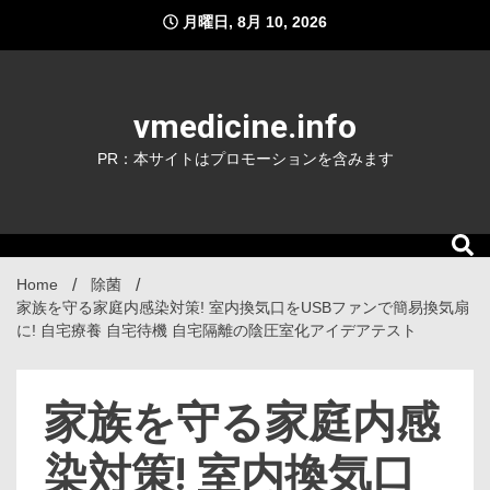
Skip
月曜日, 8月 10, 2026
to
content
vmedicine.info
PR：本サイトはプロモーションを含みます
Home
除菌
家族を守る家庭内感染対策! 室内換気口をUSBファンで簡易換気扇
に! 自宅療養 自宅待機 自宅隔離の陰圧室化アイデアテスト
家族を守る家庭内感
染対策! 室内換気口