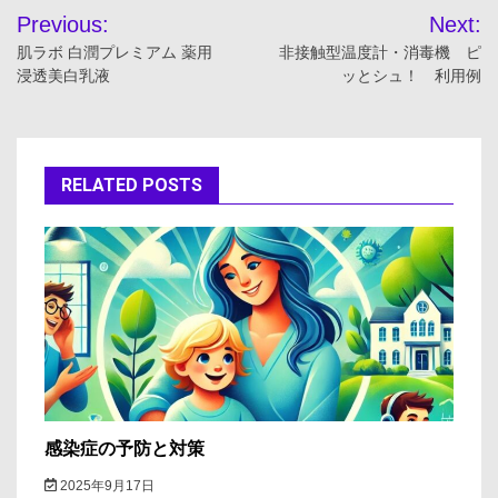
投
Previous:
Next:
稿
肌ラボ 白潤プレミアム 薬用
非接触型温度計・消毒機 ピ
浸透美白乳液
ッとシュ！ 利用例
ナ
ビ
ゲ
RELATED POSTS
ー
シ
ョ
ン
感染症の予防と対策
2025年9月17日