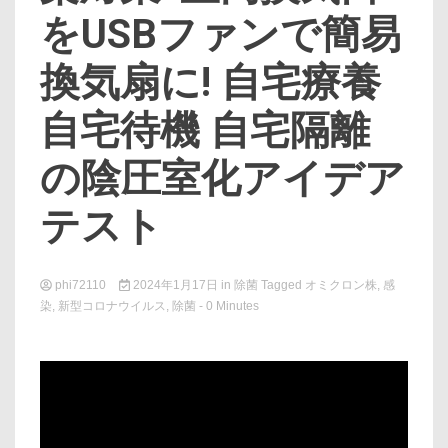
をUSBファンで簡易
換気扇に! 自宅療養
自宅待機 自宅隔離
の陰圧室化アイデア
テスト
phi72110
2024年1月17日
in
除菌
Tagged
オミクロン株
,
感
染
,
新型コロナウイルス
,
除菌
- 0 Minutes