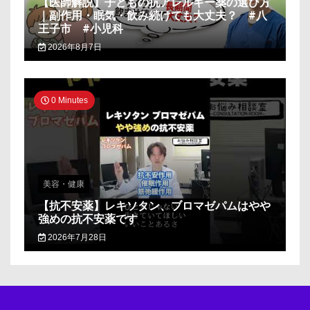
【医師解説】子どもの抗アレルギー薬の選び方
｜副作用・眠気・飲み続けても大丈夫？ #八
王子市 #小児科
2026年8月7日
0 Minutes
美容・健康
【抗不安薬】レキソタン、ブロマゼパムはやや
強めの抗不安薬です
2026年7月28日