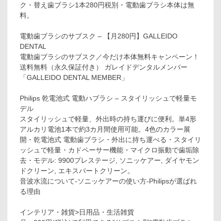
ク・替え歯ブラシ1本280円税別・電動歯ブラシ本体は無
料。
電動歯ブラシのサブスク – 【月280円】GALLEIDO
DENTAL
電動歯ブラシのサブスク／今だけ本体無料キャンペーン！
送料無料（永久保証付き） ガレイドデンタルメンバー
「GALLEIDO DENTAL MEMBER」
Philips 乾電池式 電動ハブラシ – スタイリッシュで軽量モ
デル
スタイリッシュで軽量、外出時の持ち運びに便利。単4形
アルカリ電池1本で約3カ月間使用可能。4色のカラー展
開・乾電池式 電動歯ブラシ・外出に持ち運べる・スタイリ
ッシュで軽量・カドペーサー機能・マイクロ振動で歯垢除
去・モデル: 9900プレステージ, ソニッケアー, ダイヤモン
ドクリーン, エキスパートクリーン。
音波水流について-ソニッケアーの使い方-Philipsが選ばれ
る理由
インテリア・雑貨>日用品・生活雑貨