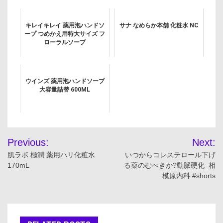
キレイキレイ 薬用泡ハンドソ
サナ なめらか本舗 化粧水 NC
ープ つめかえ用特大サイズ フ
ローラルソープ
ウインズ 薬用泡ハンドソープ
大容量詰替 600ML
投
Previous:
Next:
稿
肌ラボ 極潤 薬用ハリ化粧水
いつからコレステロール下げ
170mL
る薬のむべきか?動脈硬化_相
ナ
模原内科 #shorts
ビ
ゲ