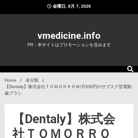
Skip
金曜日, 8月 7, 2026
to
content
vmedicine.info
PR：本サイトはプロモーションを含みます
Home
未分類
【Dentaly】株式会社ＴＯＭＯＲＲＯＷ/月330円のサブスク型電動
歯ブラシ
【Dentaly】株式会
社ＴＯＭＯＲＲＯ