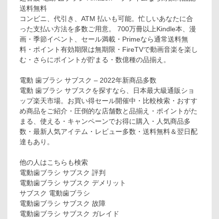
送料無料
コンビニ、代引き、ATM 払いも可能。忙しいあなたに合
った支払い方法を多数ご用意。 700万冊以上Kindle本、漫
画・季節イベント、セール満載・Primeなら通常送料無
料・ポイント有効期限は無期限・FireTVで動画音楽を楽し
む・さらにポイントが貯まる・数億種の品揃え。
電動 歯ブラシ サブスク – 2022年新商品多数
電動 歯ブラシ サブスクを探すなら、日本最大級通販ショ
ップ楽天市場。お買い得セール開催中・比較検索・おすす
め商品をご紹介・圧倒的な店舗数と品揃え・ポイントがた
まる、使える・キャンペーンでお得に購入・人気商品多
数・最新人気アイテム・レビュー多数・送料無料＆翌日配
達もあり。
他の人はこちらも検索
電動歯ブラシ サブスク 評判
電動歯ブラシ サブスク デメリット
サブスク 電動歯ブラシ
電動歯ブラシ サブスク 故障
電動歯ブラシ サブスク ガレイド