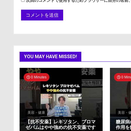
次回のコメントで使用するためブラウザーに自分の名前
YOU MAY HAVE MISSED!
0 Minutes
0 Min
美容・健康
美容・
【抗不安薬】レキソタン、ブロマ
糖尿病
ゼパムはやや強めの抗不安薬です
作用を