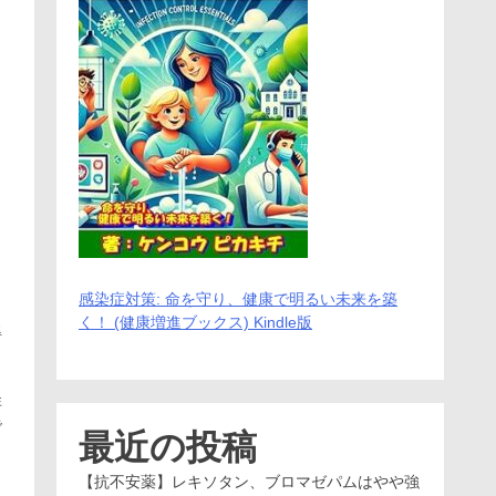
感染症対策: 命を守り、健康で明るい未来を築
く！ (健康増進ブックス) Kindle版
得
非
で
最近の投稿
【抗不安薬】レキソタン、ブロマゼパムはやや強
リ