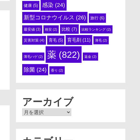
感染
(24)
健康
(5)
新型コロナウイルス
(26)
旅行
(6)
比較
(7)
最安値
(3)
格安
(2)
比較ランキング
(2)
育毛剤
(11)
育毛
(5)
災害対策
(4)
薄毛
(2)
薬
(822)
薄毛ハゲ
(2)
返金
(2)
除菌
(24)
香り
(2)
アーカイブ
ア
ー
カ
イ
ブ