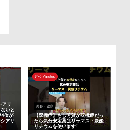
0 Minutes
シアリ
美容・健康
らないと
#4位が
【双極症】もし芳賀が双極症だっ
#シアリ
たら気分安定薬はリーマス・炭酸
リチウムを使います