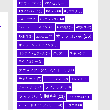
#アウトドア
(5)
#アクセサリー
(3)
#ウィズペティ
(3)
#ギフト
(3)
#サブスク
(3)
#スイーツ
(4)
#ファッション
(3)
#ムームードメイン
(7)
# 体験談
(3)
#無添加
(3)
オミクロン株
(26)
エレコム
(4)
FX取引
(3)
オンラインショッピング
(5)
スキンケア
(6)
オンラインビジネス
(3)
グッズ
(3)
テクノロジー
(5)
テラスファクタリング口コミ
(11)
デメリット
(7)
トリートメント
(2)
トレンド
(3)
の
だ
フィンジア
(10)
ノートパソコン
(2)
フィンジア初期脱毛
(21)
マイナチュレ
(3)
ムームードメイン デメリット
(4)
モウダス
(3)