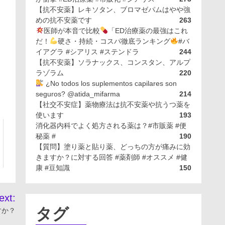
【抗不安薬】レキソタン、ブロマゼパムはやや強
めの抗不安薬です
263
医師が本音で比較
「ED治療薬の最強はこれ
だ！
硬さ・持続・コスパ徹底ランキング
#バ
イアグラ #シアリス #ステンドラ
244
【抗不安薬】ソラナックス、コンスタン、アルプ
ラゾラム
220
¿No todos los suplementos capilares son
seguros? @atida_mifarma
214
【社交不安症】薬物療法は抗不安薬や抗うつ薬を
使います
193
消化器内科でよく処方される薬は？#市販薬 #便
秘薬 #
190
【質問】塗り薬と貼り薬、どっちの方が痛みに効
きますか？に対する回答 #薬剤師 #オススメ #健
康 #豆知識
150
ext:
タグ
すか？