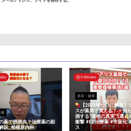
、メールアドレス、サイトを保存する。
utes
0 Minutes
美容・健康
【2025年ついに解禁】
スが薬局で買える！
知
健康
損する“価格の真実”5選
の薬で膀胱炎？治療薬の副
衝撃 #ED治療薬 #市販化 
解説_相模原内科
ス