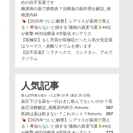
めの抗不安薬です
る
糖尿病の薬で膀胱炎？治療薬の副作用を解説_相
模原内科
【2025年ついに解禁】シアリスが薬局で買え
達
る！
知らないと損する“価格の真実”5選
#4位
が衝撃 #ED治療薬 #市販化 #シアリス
【双極症】もし芳賀が双極症だったら気分安定薬
はリーマス・炭酸リチウムを使います
【抗不安薬】ソラナックス、コンスタン、アルプ
ラゾラム
人気記事
最も訪問者が多かった記事 10 件 (過去 28 日間)
血圧下げる薬を一日おきに飲んでもいいのか？高
血圧治療解説_相模原内科① #shorts
587
医師は薬は飲まない？これホント？#shorts
307
【2025年ついに解禁】シアリスが薬局で買え
る！
知らないと損する“価格の真実”5選
#4位
が衝撃 #ED治療薬 #市販化 #シアリス
273