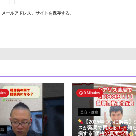
、メールアドレス、サイトを保存する。
utes
0 Minutes
美容・健康
【2025年ついに解禁】
スが薬局で買える！
知
健康
損する“価格の真実”5選