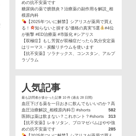
めの抗不安薬です
フ
糖尿病の薬で膀胱炎？治療薬の副作用を解説_相
模原内科
【2025年ついに解禁】シアリスが薬局で買え
資
る！
知らないと損する“価格の真実”5選
#4位
が衝撃 #ED治療薬 #市販化 #シアリス
【双極症】もし芳賀が双極症だったら気分安定薬
はリーマス・炭酸リチウムを使います
【抗不安薬】ソラナックス、コンスタン、アルプ
ラゾラム
人気記事
最も訪問者が多かった記事 10 件 (過去 28 日間)
血圧下げる薬を一日おきに飲んでもいいのか？高
血圧治療解説_相模原内科① #shorts
582
医師は薬は飲まない？これホント？#shorts
313
【抗不安薬】レキソタン、ブロマゼパムはやや強
めの抗不安薬です
285
【2025年ついに解禁】シアリスが薬局で買え