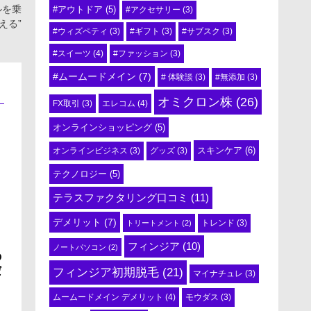
ルを乗
#アウトドア
(5)
#アクセサリー
(3)
える”
#ウィズペティ
(3)
#ギフト
(3)
#サブスク
(3)
#スイーツ
(4)
#ファッション
(3)
#ムームードメイン
(7)
# 体験談
(3)
#無添加
(3)
オミクロン株
(26)
エレコム
(4)
FX取引
(3)
オンラインショッピング
(5)
スキンケア
(6)
オンラインビジネス
(3)
グッズ
(3)
テクノロジー
(5)
テラスファクタリング口コミ
(11)
デメリット
(7)
トリートメント
(2)
トレンド
(3)
フィンジア
(10)
ノートパソコン
(2)
の
だ
フィンジア初期脱毛
(21)
マイナチュレ
(3)
ムームードメイン デメリット
(4)
モウダス
(3)