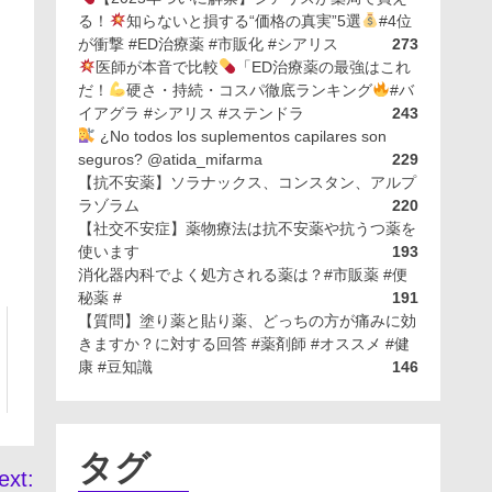
る！
知らないと損する“価格の真実”5選
#4位
が衝撃 #ED治療薬 #市販化 #シアリス
273
医師が本音で比較
「ED治療薬の最強はこれ
だ！
硬さ・持続・コスパ徹底ランキング
#バ
イアグラ #シアリス #ステンドラ
243
¿No todos los suplementos capilares son
seguros? @atida_mifarma
229
【抗不安薬】ソラナックス、コンスタン、アルプ
ラゾラム
220
【社交不安症】薬物療法は抗不安薬や抗うつ薬を
使います
193
消化器内科でよく処方される薬は？#市販薬 #便
秘薬 #
191
【質問】塗り薬と貼り薬、どっちの方が痛みに効
きますか？に対する回答 #薬剤師 #オススメ #健
康 #豆知識
146
タグ
ext: