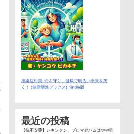
感染症対策: 命を守り、健康で明るい未来を築
テ
く！ (健康増進ブックス) Kindle版
応
金
最近の投稿
【抗不安薬】レキソタン、ブロマゼパムはやや強
で