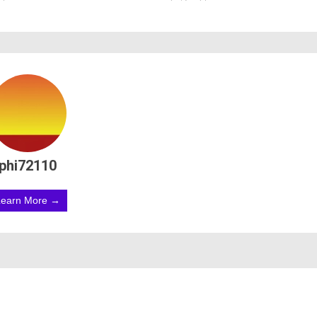
phi72110
Learn More →