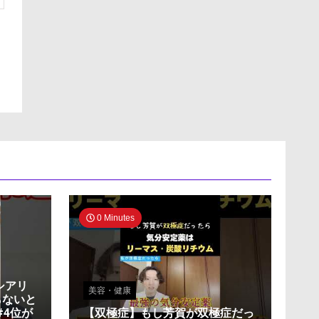
0 Minutes
シアリ
美容・健康
らないと
#4位が
【双極症】もし芳賀が双極症だっ