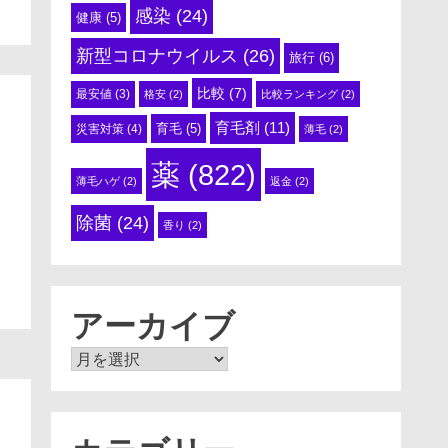
感染
(24)
健康
(5)
新型コロナウイルス
(26)
旅行
(6)
比較
(7)
最安値
(3)
格安
(2)
比較ランキング
(2)
育毛剤
(11)
育毛
(5)
災害対策
(4)
薄毛
(2)
薬
(822)
薄毛ハゲ
(2)
返金
(2)
除菌
(24)
香り
(2)
アーカイブ
ア
ー
カ
イ
ブ