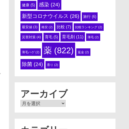
感染
(24)
健康
(5)
新型コロナウイルス
(26)
旅行
(6)
比較
(7)
最安値
(3)
格安
(2)
比較ランキング
(2)
育毛剤
(11)
育毛
(5)
災害対策
(4)
薄毛
(2)
薬
(822)
薄毛ハゲ
(2)
返金
(2)
除菌
(24)
香り
(2)
プ
し
アーカイブ
ア
ー
カ
イ
ま
ブ