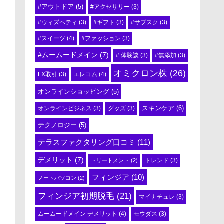
#アウトドア
(5)
#アクセサリー
(3)
#ウィズペティ
(3)
#ギフト
(3)
#サブスク
(3)
#スイーツ
(4)
#ファッション
(3)
#ムームードメイン
(7)
# 体験談
(3)
#無添加
(3)
オミクロン株
(26)
エレコム
(4)
FX取引
(3)
オンラインショッピング
(5)
スキンケア
(6)
オンラインビジネス
(3)
グッズ
(3)
テクノロジー
(5)
テラスファクタリング口コミ
(11)
デメリット
(7)
トリートメント
(2)
トレンド
(3)
フィンジア
(10)
ノートパソコン
(2)
フィンジア初期脱毛
(21)
マイナチュレ
(3)
ムームードメイン デメリット
(4)
モウダス
(3)