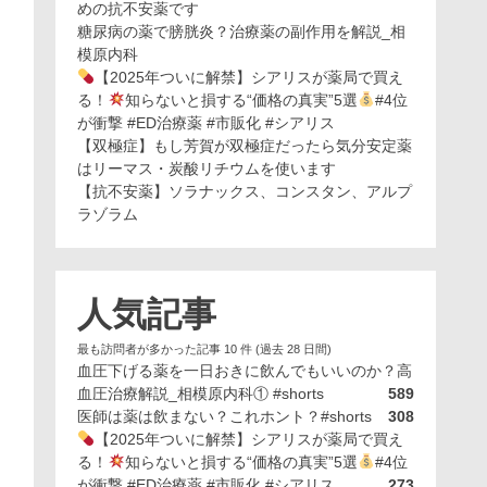
めの抗不安薬です
糖尿病の薬で膀胱炎？治療薬の副作用を解説_相
模原内科
【2025年ついに解禁】シアリスが薬局で買え
る！
知らないと損する“価格の真実”5選
#4位
が衝撃 #ED治療薬 #市販化 #シアリス
【双極症】もし芳賀が双極症だったら気分安定薬
はリーマス・炭酸リチウムを使います
【抗不安薬】ソラナックス、コンスタン、アルプ
ラゾラム
人気記事
最も訪問者が多かった記事 10 件 (過去 28 日間)
血圧下げる薬を一日おきに飲んでもいいのか？高
血圧治療解説_相模原内科① #shorts
589
医師は薬は飲まない？これホント？#shorts
308
【2025年ついに解禁】シアリスが薬局で買え
る！
知らないと損する“価格の真実”5選
#4位
が衝撃 #ED治療薬 #市販化 #シアリス
273