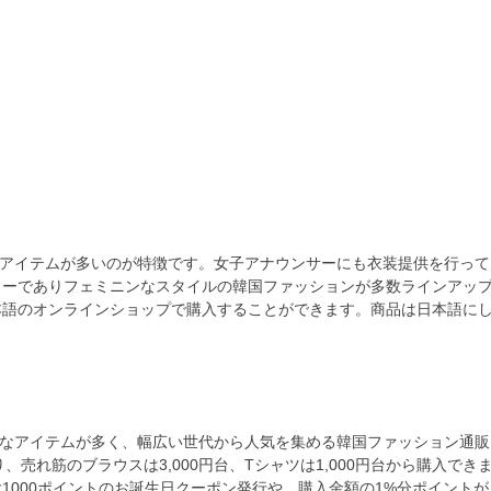
上品なアイテムが多いのが特徴です。女子アナウンサーにも衣装提供を行って
リーでありフェミニンなスタイルの韓国ファッションが多数ラインアッ
本語のオンラインショップで購入することができます。商品は日本語に
る上品なアイテムが多く、幅広い世代から人気を集める韓国ファッション通販
おり、売れ筋のブラウスは3,000円台、Tシャツは1,000円台から購入でき
1000ポイントのお誕生日クーポン発行や、購入金額の1%分ポイントが