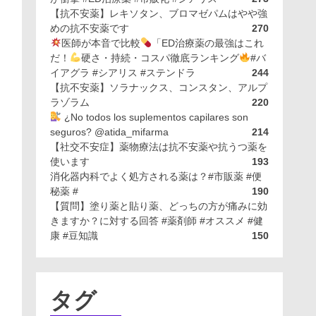
【抗不安薬】レキソタン、ブロマゼパムはやや強
めの抗不安薬です
270
医師が本音で比較
「ED治療薬の最強はこれ
だ！
硬さ・持続・コスパ徹底ランキング
#バ
イアグラ #シアリス #ステンドラ
244
【抗不安薬】ソラナックス、コンスタン、アルプ
ラゾラム
220
¿No todos los suplementos capilares son
seguros? @atida_mifarma
214
【社交不安症】薬物療法は抗不安薬や抗うつ薬を
使います
193
消化器内科でよく処方される薬は？#市販薬 #便
秘薬 #
190
【質問】塗り薬と貼り薬、どっちの方が痛みに効
きますか？に対する回答 #薬剤師 #オススメ #健
康 #豆知識
150
タグ