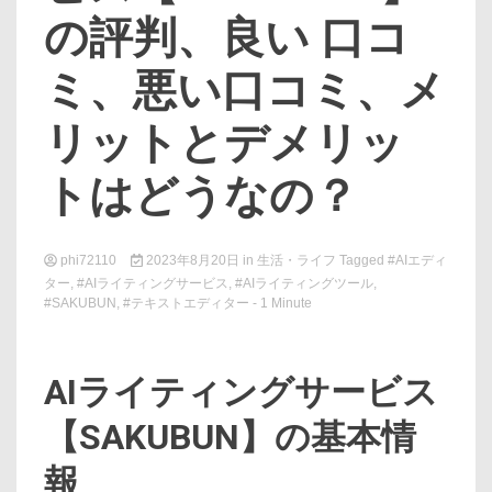
の評判、良い 口コ
ミ、悪い口コミ、メ
リットとデメリッ
トはどうなの？
phi72110
2023年8月20日
in
生活・ライフ
Tagged
#AIエディ
ター
,
#AIライティングサービス
,
#AIライティングツール
,
#SAKUBUN
,
#テキストエディター
- 1 Minute
AIライティングサービス
【SAKUBUN】の基本情
報