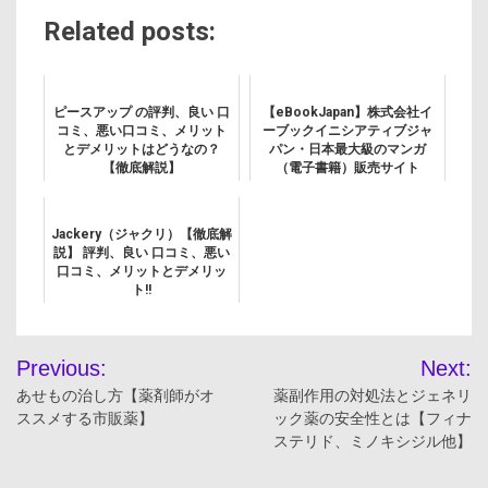
Related posts:
ピースアップ の評判、良い 口
【eBookJapan】株式会社イ
コミ、悪い口コミ、メリット
ーブックイニシアティブジャ
とデメリットはどうなの？
パン・日本最大級のマンガ
【徹底解説】
（電子書籍）販売サイト
Jackery（ジャクリ）【徹底解
説】 評判、良い 口コミ、悪い
口コミ、メリットとデメリッ
ト!!
投
Previous:
Next:
稿
あせもの治し方【薬剤師がオ
薬副作用の対処法とジェネリ
ススメする市販薬】
ック薬の安全性とは【フィナ
ナ
ステリド、ミノキシジル他】