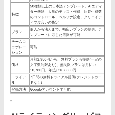
50種類以上の日本語テンプレート、AIエディ
ター機能、大量のテキスト作成、回答生成数
特徴
のコントロール、ペルソナ設定、クリエイテ
ィブ度合いの指定
個人から法人まで、幅広いプランの提供、テ
プラン
ンプレートに応じた選択が可能
チームコ
ラボレー
可能
ション
月額2,980円から、無料プランも提供(一定の
価格
文字数制限あり)、無制限プランは月払い
10,780円、年払い107,800円
トライア
7日間の無料トライアル提供(クレジットカー
ル
ドなし)
登録方法
Googleアカウントで可能
*