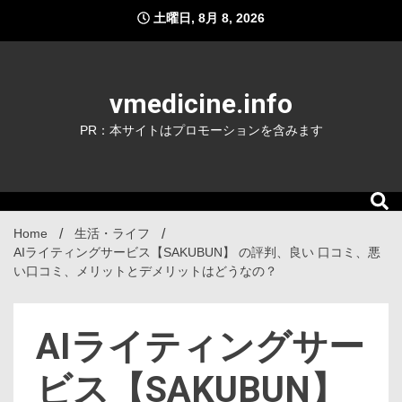
Skip
土曜日, 8月 8, 2026
to
content
vmedicine.info
PR：本サイトはプロモーションを含みます
Home
生活・ライフ
AIライティングサービス【SAKUBUN】 の評判、良い 口コミ、悪
い口コミ、メリットとデメリットはどうなの？
AIライティングサー
ビス【SAKUBUN】