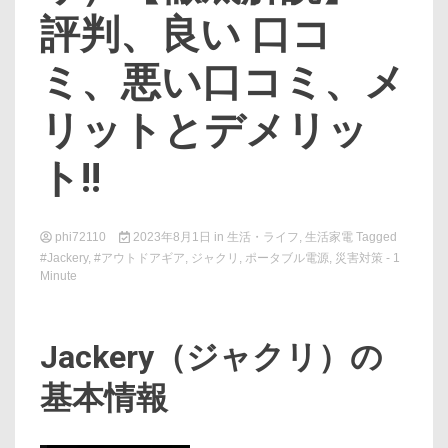
評判、良い 口コ
ミ、悪い口コミ、メ
リットとデメリッ
ト!!
phi72110
2023年8月1日
in
生活・ライフ
,
生活家電
Tagged
#Jackery
,
#アウトドアギア
,
ジャクリ
,
ポータブル電源
,
災害対策
- 1
Minute
Jackery（ジャクリ）の
基本情報