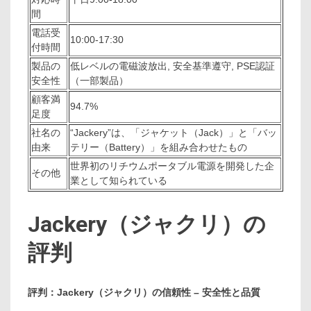
間
電話受
10:00-17:30
付時間
製品の
低レベルの電磁波放出, 安全基準遵守, PSE認証
安全性
（一部製品）
顧客満
94.7%
足度
社名の
“Jackery”は、「ジャケット（Jack）」と「バッ
由来
テリー（Battery）」を組み合わせたもの
世界初のリチウムポータブル電源を開発した企
その他
業として知られている
Jackery（ジャクリ）の
評判
評判：Jackery（ジャクリ）の信頼性 – 安全性と品質