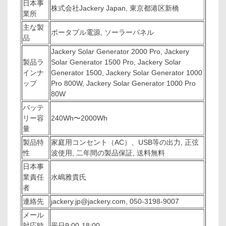
日本事
株式会社Jackery Japan, 東京都港区新橋
業所
主な製
ポータブル電源, ソーラーパネル
品
Jackery Solar Generator 2000 Pro, Jackery
製品ラ
Solar Generator 1500 Pro, Jackery Solar
インナ
Generator 1500, Jackery Solar Generator 1000
ップ
Pro 800W, Jackery Solar Generator 1000 Pro
80W
バッテ
リー容
240Wh〜2000Wh
量
製品特
家庭用コンセント（AC）、USB等の出力, 正弦
性
波使用, 二年間の製品保証, 送料無料
日本事
業責任
水嶋雅貴氏
者
連絡先
jackery.jp@jackery.com, 050-3198-9007
メール
対応時
平日9:00-18:00