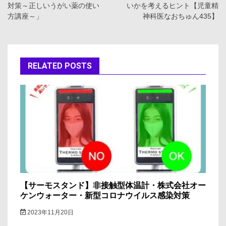
対策～正しいうがい薬の使い
いかを考えるヒント【児童精
ナ
方講座～」
神科医なおちゅん435】
ビ
ゲ
RELATED POSTS
ー
シ
ョ
ン
【サーモスタンド】非接触型体温計・株式会社オー
ケンウォーター・新型コロナウイルス感染対策
2023年11月20日