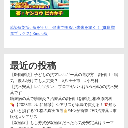
感染症対策: 命を守り、健康で明るい未来を築く！ (健康増
進ブックス) Kindle版
最近の投稿
【医師解説】子どもの抗アレルギー薬の選び方｜副作用・眠
気・飲み続けても大丈夫？ #八王子市 #小児科
【抗不安薬】レキソタン、ブロマゼパムはやや強めの抗不安
薬です
糖尿病の薬で膀胱炎？治療薬の副作用を解説_相模原内科
【2025年ついに解禁】シアリスが薬局で買える！
知ら
ないと損する“価格の真実”5選
#4位が衝撃 #ED治療薬 #市
販化 #シアリス
【双極症】もし芳賀が双極症だったら気分安定薬はリーマ