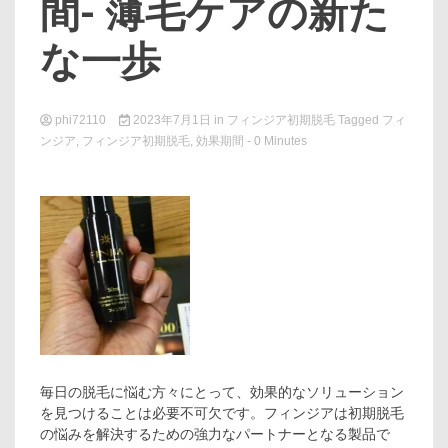
間- 薄毛ケアの新た
な一歩
phi72110
2023年7月1日
in
フィンジア初期脱毛
Tagged
フィ
ンジア
,
フィンジア初期脱毛
,
効果期間
- 0 Minutes
毎日の脱毛に悩む方々にとって、効果的なソリューション
を見つけることは必要不可欠です。フィンジアは初期脱毛
の悩みを解決するための強力なパートナーとなる製品で