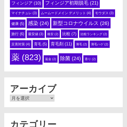
フィンジア初期脱毛
(21)
フィンジア
(10)
ムームードメイン デメリット
(4)
マイナチュレ
(3)
モウダス
(3)
感染
(24)
新型コロナウイルス
(26)
健康
(5)
比較
(7)
旅行
(6)
最安値
(3)
格安
(2)
比較ランキング
(2)
育毛剤
(11)
育毛
(5)
災害対策
(4)
薄毛
(2)
薄毛ハゲ
(2)
薬
(823)
除菌
(24)
返金
(2)
香り
(2)
アーカイブ
ア
ー
カ
イ
ブ
カテゴリー