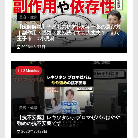
美容・健康
【医師解説】子どもの抗アレルギー薬の選び方
｜副作用・眠気・飲み続けても大丈夫？ #八
王子市 #小児科
2026年8月7日
0 Minutes
美容・健康
【抗不安薬】レキソタン、ブロマゼパムはやや
強めの抗不安薬です
2026年7月28日