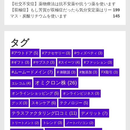
【社交不安症】薬物療法は抗不安薬や抗うつ薬を使います
【双極症】もし芳賀が双極症だったら気分安定薬はリー
199
マス・炭酸リチウムを使います
145
タグ
#アウトドア
(5)
#アクセサリー
(3)
#ウィズペティ
(3)
#スイーツ
(4)
#ギフト
(3)
#サブスク
(3)
#ファッション
(3)
#ムームードメイン
(7)
# 体験談
(3)
#無添加
(3)
FX取引
(3)
オミクロン株
(26)
エレコム
(4)
オンラインショッピング
(5)
オンラインビジネス
(3)
スキンケア
(6)
テクノロジー
(5)
グッズ
(3)
テラスファクタリング口コミ
(11)
デメリット
(7)
トリートメント
(2)
トレンド
(3)
ノートパソコン
(2)