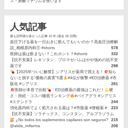
ス・炭酸リチウムを使います
人気記事
最も訪問者が多かった記事 10 件 (過去 28 日間)
血圧下げる薬を一日おきに飲んでもいいのか？高血圧治療解
説_相模原内科① #shorts
578
医師は薬は飲まない？これホント？#shorts
332
【抗不安薬】レキソタン、ブロマゼパムはやや強めの抗不安
薬です
298
【2025年ついに解禁】シアリスが薬局で買える！
知ら
ないと損する“価格の真実”5選
#4位が衝撃 #ED治療薬 #市
販化 #シアリス
281
医師が本音で比較
「ED治療薬の最強はこれだ！
硬
さ・持続・コスパ徹底ランキング
#バイアグラ #シアリス
#ステンドラ
244
消化器内科でよく処方される薬は？#市販薬 #便秘薬 #
223
【抗不安薬】ソラナックス、コンスタン、アルプラゾラム
¿No todos los suplementos capilares son seguros?
215
@atida_mifarma
206