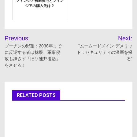
フィンジア初期脱毛とフィン
ジアの購入先は？
投
Previous:
Next:
稿
プーチンの野望：2036年まで
“ムームードメイン デメリッ
に反逆する者は抹殺、軍事侵
ト：セキュリティの深層を探
ナ
攻も辞さず「旧ソ連邦復活」
る”
をさせる！
ビ
ゲ
ー
RELATED POSTS
シ
ョ
ン