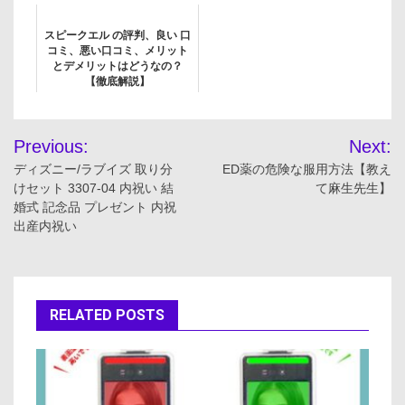
スピークエル の評判、良い 口
コミ、悪い口コミ、メリット
とデメリットはどうなの？
【徹底解説】
投
Previous:
Next:
稿
ディズニー/ラブイズ 取り分
ED薬の危険な服用方法【教え
けセット 3307-04 内祝い 結
て麻生先生】
ナ
婚式 記念品 プレゼント 内祝
出産内祝い
ビ
ゲ
ー
RELATED POSTS
シ
ョ