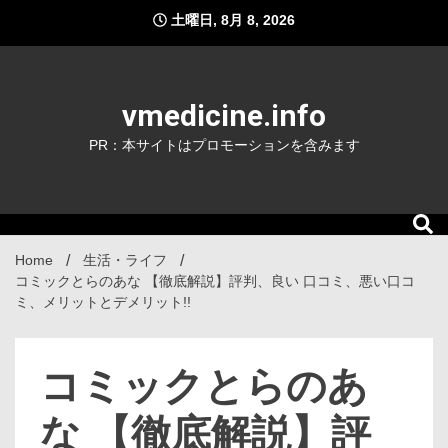
Skip
土曜日, 8月 8, 2026
to
content
vmedicine.info
PR：本サイトはプロモーションを含みます
Home
生活・ライフ
コミックとらのあな 【徹底解説】評判、良い 口コミ、悪い口コ
ミ、メリットとデメリット!!
コミックとらのあ
な 【徹底解説】評