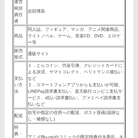
運営
統括
吉田博高
責任
者
同人誌、フィギュア、マンガ、アニメ関連商品、
商品
ライトノベル、ゲーム、音楽CD、DVD、エロゲ
ー等
販売
通販サイト
形式
１．とらコイン、代金引換、クレジットカードに
よる決済、ヤマトコレクト、ベリトランス後払い
支払
など
い方
２．スマートフォンアプリからも支払いが可能、
法
LINEPay請求書支払い、楽天銀行コンビニ支払サ
ービス、d払い請求書払い、ファミペイ請求書支
払いなど
自宅や指定の住所への配送、ポスト投函(追跡な
配送
し・補償なし)
特
典・
アニメBlu-rayやコミックの限定特典付き商品、キ