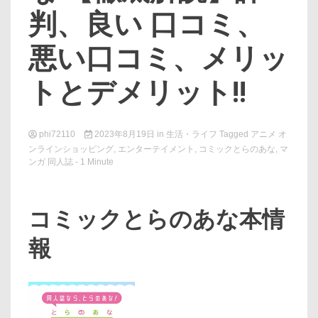
判、良い 口コミ、
悪い口コミ、メリッ
トとデメリット!!
phi72110
2023年8月19日
in
生活・ライフ
Tagged
アニメ オ
ンラインショッピング
,
エンターテイメント
,
コミックとらのあな
,
マ
ンガ 同人誌
- 1 Minute
コミックとらのあな本情
報