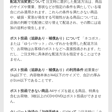
配送方法変更について
注文時に選択した配送方法は、商品
のサイズや重量、形状などが指定の条件を満たしている場
合にのみ適用されます。これらの条件を満たさない商品
や、破損・変形が発生する可能性がある商品については、
店側の判断で宅配便に切り替えて配送され、その際には追
加の送料が発生します。
ポスト投函（追跡あり・補償あり）について
「ネコポス」
または「ゆうパケット」のいずれかを使用した配送方法
で、お荷物はお客様のポストなどへ直接投函されます。た
だし、ご注文時に具体的な配送方法を指定することはでき
ません。
ポスト投函（追跡あり・補償あり）の利用条件
総重量が
1kg以下で、内容物本体がA4以下のサイズで、合計の厚み
が2cm以下であることです。
ポスト投函できない商品
A4サイズを超える商品、特典を
含むお荷物、3枚以上のCDやDVDはポスト投函ができませ
ん。
クレジット決済の「与信手続き」について
ご注文時に「ク