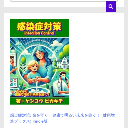
ゲ
ー
シ
ョ
ン
感染症対策: 命を守り、健康で明るい未来を築く！ (健康増
進ブックス) Kindle版