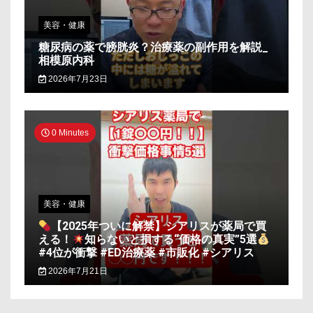
美容・健康
糖尿病の薬で膀胱炎？治療薬の副作用を解説_
相模原内科
2026年7月23日
0 Minutes
美容・健康
【2025年ついに解禁】シアリスが薬局で買
える！
知らないと損する“価格の真実”5選
#4位が衝撃 #ED治療薬 #市販化 #シアリス
2026年7月21日