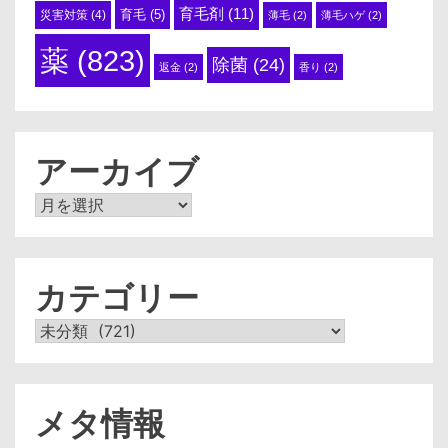
育毛剤
(11)
育毛
(5)
災害対策
(4)
薄毛
(2)
薄毛ハゲ
(2)
薬
(823)
除菌
(24)
返金
(2)
香り
(2)
アーカイブ
ア
ー
カ
イ
ブ
カテゴリー
カ
テ
ゴ
リ
ー
メタ情報