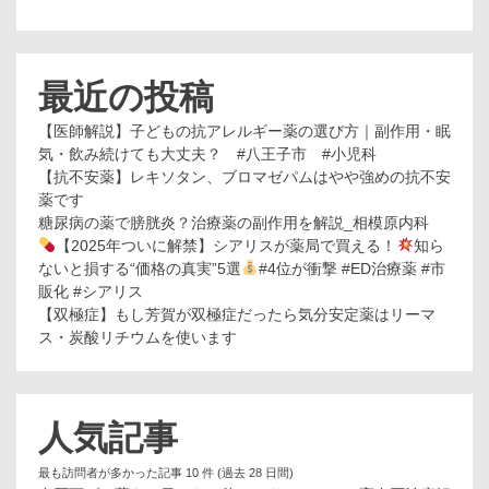
最近の投稿
【医師解説】子どもの抗アレルギー薬の選び方｜副作用・眠
気・飲み続けても大丈夫？ #八王子市 #小児科
【抗不安薬】レキソタン、ブロマゼパムはやや強めの抗不安
薬です
糖尿病の薬で膀胱炎？治療薬の副作用を解説_相模原内科
【2025年ついに解禁】シアリスが薬局で買える！
知ら
ないと損する“価格の真実”5選
#4位が衝撃 #ED治療薬 #市
販化 #シアリス
【双極症】もし芳賀が双極症だったら気分安定薬はリーマ
ス・炭酸リチウムを使います
人気記事
最も訪問者が多かった記事 10 件 (過去 28 日間)