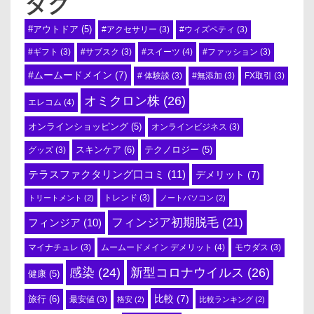
タグ
#アウトドア
(5)
#アクセサリー
(3)
#ウィズペティ
(3)
#スイーツ
(4)
#ギフト
(3)
#サブスク
(3)
#ファッション
(3)
#ムームードメイン
(7)
# 体験談
(3)
#無添加
(3)
FX取引
(3)
オミクロン株
(26)
エレコム
(4)
オンラインショッピング
(5)
オンラインビジネス
(3)
スキンケア
(6)
テクノロジー
(5)
グッズ
(3)
テラスファクタリング口コミ
(11)
デメリット
(7)
トリートメント
(2)
トレンド
(3)
ノートパソコン
(2)
フィンジア初期脱毛
(21)
フィンジア
(10)
ムームードメイン デメリット
(4)
マイナチュレ
(3)
モウダス
(3)
感染
(24)
新型コロナウイルス
(26)
健康
(5)
比較
(7)
旅行
(6)
最安値
(3)
格安
(2)
比較ランキング
(2)