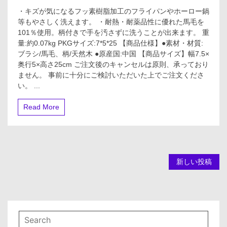
マ
・キズが気になるフッ素樹脂加工のフライパンやホーロー鍋
ー
等もやさしく洗えます。 ・耐熱・耐薬品性に優れた馬毛を
ナ
101％使用。柄付きで手を汚さずに洗うことが出来ます。 重
や
さ
量:約0.07kg PKGサイズ:7*5*25 【商品仕様】●素材・材質:
し
ブラシ/馬毛、柄/天然木 ●原産国:中国 【商品サイズ】幅7.5×
く
奥行5×高さ25cm ご注文後のキャンセルは原則、承っており
洗
ません。 事前に十分にご検討いただいた上でご注文くださ
え
い。 ...
る
鍋
フ
Read More
ラ
イ
パ
ン
洗
投
い
新しい投稿
大
稿
K814
ナ
ビ