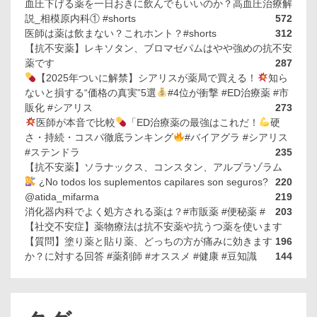
血圧下げる薬を一日おきに飲んでもいいのか？高血圧治療解
説_相模原内科① #shorts
572
医師は薬は飲まない？これホント？#shorts
312
【抗不安薬】レキソタン、ブロマゼパムはやや強めの抗不安
薬です
287
【2025年ついに解禁】シアリスが薬局で買える！
知ら
ないと損する“価格の真実”5選
#4位が衝撃 #ED治療薬 #市
販化 #シアリス
273
医師が本音で比較
「ED治療薬の最強はこれだ！
硬
さ・持続・コスパ徹底ランキング
#バイアグラ #シアリス
#ステンドラ
235
【抗不安薬】ソラナックス、コンスタン、アルプラゾラム
¿No todos los suplementos capilares son seguros?
220
@atida_mifarma
219
消化器内科でよく処方される薬は？#市販薬 #便秘薬 #
203
【社交不安症】薬物療法は抗不安薬や抗うつ薬を使います
【質問】塗り薬と貼り薬、どっちの方が痛みに効きます
196
か？に対する回答 #薬剤師 #オススメ #健康 #豆知識
144